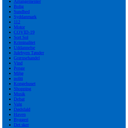
Arrangementer
Bolig
Sundhed
Syddanmark
112
Motor
COVID-19
Sort Sol
Kriminalitet
Uddannelse
Julebyen Tønder
Grænsehandel
Vind
Penge
Miljø
politi
Kongehuset
Shopping
Musik
Debat
Valg
Dødsfald
Haven
Byggeri
Det sker