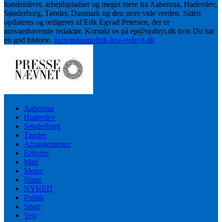
handelslivet, arbejdspladser og meget mere fra Aabenraa, Haderslev,
Sønderborg, Tønder, Danmark og den store vide verden. Siden
opdateres og redigeres af Erik Egvad Petersen, der er
ansvarshavende redaktør. Kontakt os på ep@sydnyt.dk hvis Du har
en god historie.
persondatapolitik-hos-sydnyt-dk
Aabenraa
Haderslev
Sønderborg
Tønder
Arrangementer
Erhverv
Mad
Motor
Natur
NYHED
Politik
Sport
Vejr