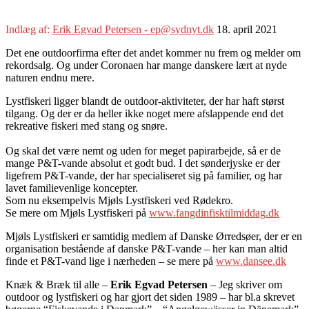
Indlæg af:
Erik Egvad Petersen - ep@sydnyt.dk
18. april 2021
Det ene outdoorfirma efter det andet kommer nu frem og melder om
rekordsalg. Og under Coronaen har mange danskere lært at nyde
naturen endnu mere.
Lystfiskeri ligger blandt de outdoor-aktiviteter, der har haft størst
tilgang. Og der er da heller ikke noget mere afslappende end det
rekreative fiskeri med stang og snøre.
Og skal det være nemt og uden for meget papirarbejde, så er de
mange P&T-vande absolut et godt bud. I det sønderjyske er der
ligefrem P&T-vande, der har specialiseret sig på familier, og har
lavet familievenlige koncepter.
Som nu eksempelvis Mjøls Lystfiskeri ved Rødekro.
Se mere om Mjøls Lystfiskeri på
www.fangdinfisktilmiddag.dk
Mjøls Lystfiskeri er samtidig medlem af Danske Ørredsøer, der er en
organisation bestående af danske P&T-vande – her kan man altid
finde et P&T-vand lige i nærheden – se mere på
www.dansee.dk
Knæk & Bræk til alle –
Erik Egvad Petersen
– Jeg skriver om
outdoor og lystfiskeri og har gjort det siden 1989 – har bl.a skrevet