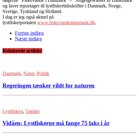
bøgerne “Fiskevande i Danmark” – “Angelgewässer in Dänemark”
og laver reportager til lystfiskertidsskrifter i Danmark, Norge,
Sverige, Tyskland og Holland.
I dag er jeg også aktuel på
lystfiskerportalen
www.fiskevandeidanmark.dk
.
Forrige indlæg
Næste indlæg
Relaterede artikler
Danmark
,
Natur
,
Politik
Regeringen tænker vildt for naturen
Lystfiskeri
,
Tønder
Vidåen: Lystfiskerne må fange 75 laks i år