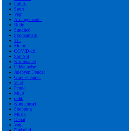
Politik
Sport
Vejr
Arrangementer
Bolig
Sundhed
Syddanmark
112
Motor
COVID-19
Sort Sol
Kriminalitet
Uddannelse
Julebyen Tønder
Grænsehandel
Vind
Penge
Miljø
politi
Kongehuset
Shopping
Musik
Debat
Valg
Dødsfald