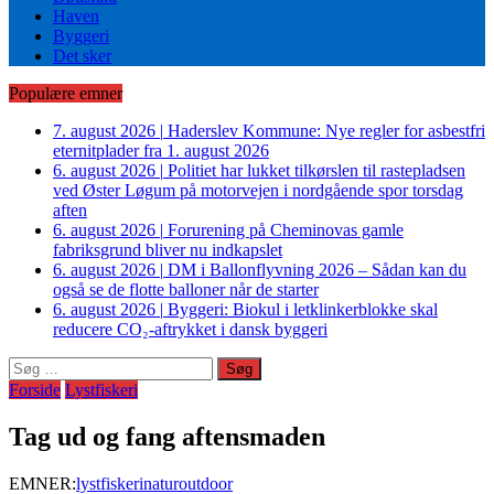
Haven
Byggeri
Det sker
Populære emner
7. august 2026
|
Haderslev Kommune: Nye regler for asbestfri
eternitplader fra 1. august 2026
6. august 2026
|
Politiet har lukket tilkørslen til rastepladsen
ved Øster Løgum på motorvejen i nordgående spor torsdag
aften
6. august 2026
|
Forurening på Cheminovas gamle
fabriksgrund bliver nu indkapslet
6. august 2026
|
DM i Ballonflyvning 2026 – Sådan kan du
også se de flotte balloner når de starter
6. august 2026
|
Byggeri: Biokul i letklinkerblokke skal
reducere CO₂-aftrykket i dansk byggeri
Søg
efter:
Forside
Lystfiskeri
Tag ud og fang aftensmaden
EMNER:
lystfiskeri
natur
outdoor