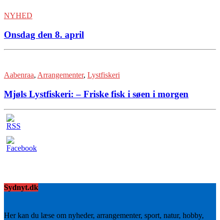
NYHED
Onsdag den 8. april
Aabenraa
,
Arrangementer
,
Lystfiskeri
Mjøls Lystfiskeri: – Friske fisk i søen i morgen
Sydnyt.dk
Her kan du læse om nyheder, arrangementer, sport, natur, hobby,