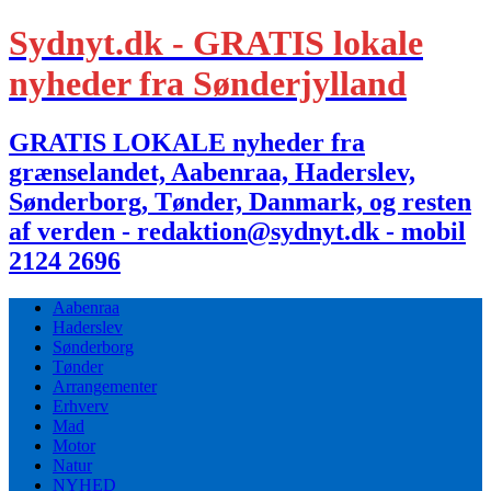
Sydnyt.dk - GRATIS lokale
nyheder fra Sønderjylland
GRATIS LOKALE nyheder fra
grænselandet, Aabenraa, Haderslev,
Sønderborg, Tønder, Danmark, og resten
af verden - redaktion@sydnyt.dk - mobil
2124 2696
Aabenraa
Haderslev
Sønderborg
Tønder
Arrangementer
Erhverv
Mad
Motor
Natur
NYHED