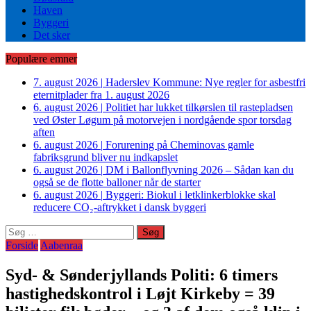
Haven
Byggeri
Det sker
Populære emner
7. august 2026
|
Haderslev Kommune: Nye regler for asbestfri
eternitplader fra 1. august 2026
6. august 2026
|
Politiet har lukket tilkørslen til rastepladsen
ved Øster Løgum på motorvejen i nordgående spor torsdag
aften
6. august 2026
|
Forurening på Cheminovas gamle
fabriksgrund bliver nu indkapslet
6. august 2026
|
DM i Ballonflyvning 2026 – Sådan kan du
også se de flotte balloner når de starter
6. august 2026
|
Byggeri: Biokul i letklinkerblokke skal
reducere CO₂-aftrykket i dansk byggeri
Søg
efter:
Forside
Aabenraa
Syd- & Sønderjyllands Politi: 6 timers
hastighedskontrol i Løjt Kirkeby = 39