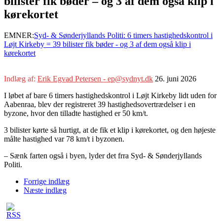
bilister fik bøder – og 3 af dem også klip i
kørekortet
EMNER:
Syd- & Sønderjyllands Politi: 6 timers hastighedskontrol i
Løjt Kirkeby = 39 bilister fik bøder - og 3 af dem også klip i
kørekortet
Indlæg af:
Erik Egvad Petersen - ep@sydnyt.dk
26. juni 2026
I løbet af bare 6 timers hastighedskontrol i Løjt Kirkeby lidt uden for
Aabenraa, blev der registreret 39 hastighedsovertrædelser i en
byzone, hvor den tilladte hastighed er 50 km/t.
3 bilister kørte så hurtigt, at de fik et klip i kørekortet, og den højeste
målte hastighed var 78 km/t i byzonen.
– Sænk farten også i byen, lyder det frra Syd- & Sønderjyllands
Politi.
Forrige indlæg
Næste indlæg