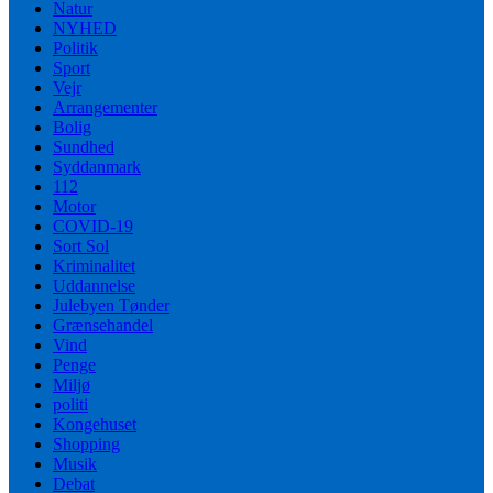
Natur
NYHED
Politik
Sport
Vejr
Arrangementer
Bolig
Sundhed
Syddanmark
112
Motor
COVID-19
Sort Sol
Kriminalitet
Uddannelse
Julebyen Tønder
Grænsehandel
Vind
Penge
Miljø
politi
Kongehuset
Shopping
Musik
Debat