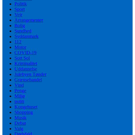
Politik
Sport
Vejr
Arrangementer
Bolig
Sundhed
Syddanmark
112
Motor
COVID-19
Sort Sol
Kriminalitet
Uddannelse
Julebyen Tønder
Grænsehandel
Vind
Penge
Miljø
politi
Kongehuset
Shopping
Musik
Debat
Valg
Dødsfald