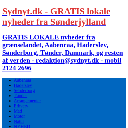
Sydnyt.dk - GRATIS lokale
nyheder fra Sønderjylland
GRATIS LOKALE nyheder fra
grænselandet, Aabenraa, Haderslev,
Sønderborg, Tønder, Danmark, og resten
af verden - redaktion@sydnyt.dk - mobil
2124 2696
Aabenraa
Haderslev
Sønderborg
Tønder
Arrangementer
Erhverv
Mad
Motor
Natur
NYHED