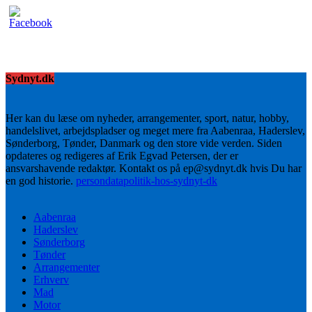
Sydnyt.dk
Her kan du læse om nyheder, arrangementer, sport, natur, hobby,
handelslivet, arbejdspladser og meget mere fra Aabenraa, Haderslev,
Sønderborg, Tønder, Danmark og den store vide verden. Siden
opdateres og redigeres af Erik Egvad Petersen, der er
ansvarshavende redaktør. Kontakt os på ep@sydnyt.dk hvis Du har
en god historie.
persondatapolitik-hos-sydnyt-dk
Aabenraa
Haderslev
Sønderborg
Tønder
Arrangementer
Erhverv
Mad
Motor