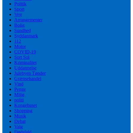
Politik
Sport
Vejr
Arrangementer
Bolig
Sundhed
Syddanmark
112
Motor
COVID-19
Sort Sol
Kriminalitet
Uddannelse
Julebyen Tønder
Grænsehandel
Vind
Penge
Miljø
politi
Kongehuset
Shopping
Musik
Debat
Valg
Dødsfald