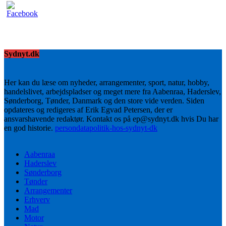
Sydnyt.dk
Her kan du læse om nyheder, arrangementer, sport, natur, hobby,
handelslivet, arbejdspladser og meget mere fra Aabenraa, Haderslev,
Sønderborg, Tønder, Danmark og den store vide verden. Siden
opdateres og redigeres af Erik Egvad Petersen, der er
ansvarshavende redaktør. Kontakt os på ep@sydnyt.dk hvis Du har
en god historie.
persondatapolitik-hos-sydnyt-dk
Aabenraa
Haderslev
Sønderborg
Tønder
Arrangementer
Erhverv
Mad
Motor