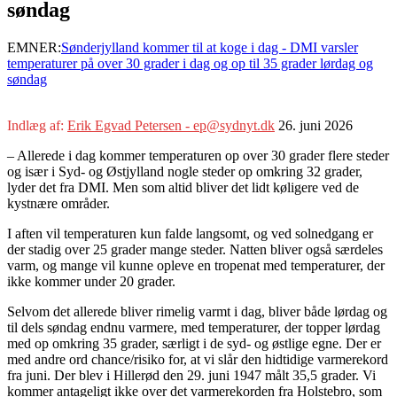
søndag
EMNER:
Sønderjylland kommer til at koge i dag - DMI varsler
temperaturer på over 30 grader i dag og op til 35 grader lørdag og
søndag
Indlæg af:
Erik Egvad Petersen - ep@sydnyt.dk
26. juni 2026
– Allerede i dag kommer temperaturen op over 30 grader flere steder
og især i Syd- og Østjylland nogle steder op omkring 32 grader,
lyder det fra DMI. Men som altid bliver det lidt køligere ved de
kystnære områder.
I aften vil temperaturen kun falde langsomt, og ved solnedgang er
der stadig over 25 grader mange steder. Natten bliver også særdeles
varm, og mange vil kunne opleve en tropenat med temperaturer, der
ikke kommer under 20 grader.
Selvom det allerede bliver rimelig varmt i dag, bliver både lørdag og
til dels søndag endnu varmere, med temperaturer, der topper lørdag
med op omkring 35 grader, særligt i de syd- og østlige egne. Der er
med andre ord chance/risiko for, at vi slår den hidtidige varmerekord
fra juni. Der blev i Hillerød den 29. juni 1947 målt 35,5 grader. Vi
kommer antageligt ikke over det varmerekorden fra Holstebro, som