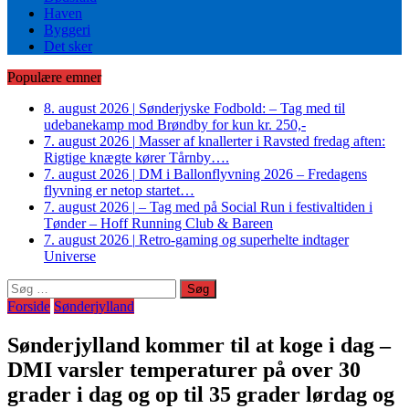
Haven
Byggeri
Det sker
Populære emner
8. august 2026
|
Sønderjyske Fodbold: – Tag med til
udebanekamp mod Brøndby for kun kr. 250,-
7. august 2026
|
Masser af knallerter i Ravsted fredag aften:
Rigtige knægte kører Tårnby….
7. august 2026
|
DM i Ballonflyvning 2026 – Fredagens
flyvning er netop startet…
7. august 2026
|
– Tag med på Social Run i festivaltiden i
Tønder – Hoff Running Club & Bareen
7. august 2026
|
Retro-gaming og superhelte indtager
Universe
Søg
efter:
Forside
Sønderjylland
Sønderjylland kommer til at koge i dag –
DMI varsler temperaturer på over 30
grader i dag og op til 35 grader lørdag og