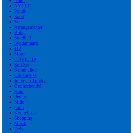
Natur
NYHED
Politik
Sport
Vejr
Arrangementer
Bolig
Sundhed
Syddanmark
112
Motor
COVID-19
Sort Sol
Kriminalitet
Uddannelse
Julebyen Tønder
Grænsehandel
Vind
Penge
Miljø
politi
Kongehuset
Shopping
Musik
Debat