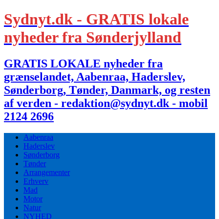
Sydnyt.dk - GRATIS lokale
nyheder fra Sønderjylland
GRATIS LOKALE nyheder fra
grænselandet, Aabenraa, Haderslev,
Sønderborg, Tønder, Danmark, og resten
af verden - redaktion@sydnyt.dk - mobil
2124 2696
Aabenraa
Haderslev
Sønderborg
Tønder
Arrangementer
Erhverv
Mad
Motor
Natur
NYHED