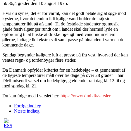
fik 36,4 grader den 10 august 1975.
Hvis du synes, det er for varmt, kan det godt betale sig at søge mod
kysterne, hvor det endnu lidt kølige vand holder de højeste
temperaturer lidt på afstand. Til de festglade studenter og musik
glade festivalgænger rundt om i landet skal der hermed lyde en
opfordring til at huske at drikke rigeligt med vand indimellem
øllerne, indtage lidt ekstra salt samt passe på hinanden i varmen de
kommende dage.
Søndag begynder køligere luft at presse på fra vest, hvorved der kan
ventes regn- og tordenbyger flere steder.
Da Danmark opfylder kriteriet for en hedebølge – et gennemsnit af
de højeste temperaturer målt over tre dage på over 28 grader – har
DMI udsendt varsel om hedebølge, gældende fra i dag kl. 12 til og
med søndag kl. 21.
Du kan følge med i varslet her:
https://www.dmi.dk/varsler
Forrige indlæg
Næste indlæg