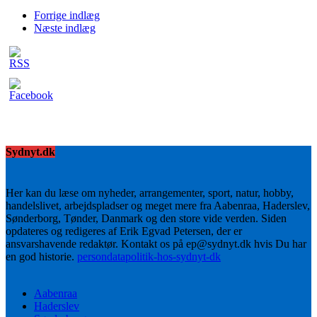
Forrige indlæg
Næste indlæg
Sydnyt.dk
Her kan du læse om nyheder, arrangementer, sport, natur, hobby,
handelslivet, arbejdspladser og meget mere fra Aabenraa, Haderslev,
Sønderborg, Tønder, Danmark og den store vide verden. Siden
opdateres og redigeres af Erik Egvad Petersen, der er
ansvarshavende redaktør. Kontakt os på ep@sydnyt.dk hvis Du har
en god historie.
persondatapolitik-hos-sydnyt-dk
Aabenraa
Haderslev