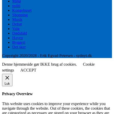
Miljø
politi
Kongehuset
Shopping
Musik
Debat
Valg
Dødsfald
Haven
Byggeri
Det sker
Copyright 2020/2028 - Erik Egvad Petersen - sydnyt.dk
Denne hjemmeside gør IKKE brug af cookies.
Cookie
settings
ACCEPT
Luk
Privacy Overview
This website uses cookies to improve your experience while you
navigate through the website. Out of these cookies, the cookies that
are categorized as necessary are stored on your browser as they are