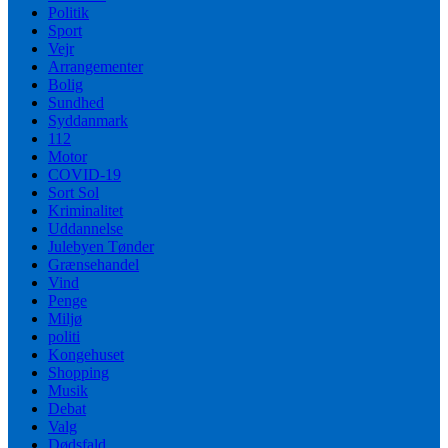
Politik
Sport
Vejr
Arrangementer
Bolig
Sundhed
Syddanmark
112
Motor
COVID-19
Sort Sol
Kriminalitet
Uddannelse
Julebyen Tønder
Grænsehandel
Vind
Penge
Miljø
politi
Kongehuset
Shopping
Musik
Debat
Valg
Dødsfald