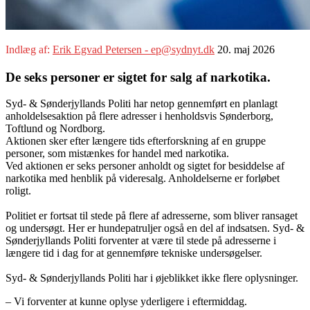
Indlæg af:
Erik Egvad Petersen - ep@sydnyt.dk
20. maj 2026
De seks personer er sigtet for salg af narkotika.
Syd- & Sønderjyllands Politi har netop gennemført en planlagt
anholdelsesaktion på flere adresser i henholdsvis Sønderborg,
Toftlund og Nordborg.
Aktionen sker efter længere tids efterforskning af en gruppe
personer, som mistænkes for handel med narkotika.
Ved aktionen er seks personer anholdt og sigtet for besiddelse af
narkotika med henblik på videresalg. Anholdelserne er forløbet
roligt.
Politiet er fortsat til stede på flere af adresserne, som bliver ransaget
og undersøgt. Her er hundepatruljer også en del af indsatsen. Syd- &
Sønderjyllands Politi forventer at være til stede på adresserne i
længere tid i dag for at gennemføre tekniske undersøgelser.
Syd- & Sønderjyllands Politi har i øjeblikket ikke flere oplysninger.
– Vi forventer at kunne oplyse yderligere i eftermiddag.