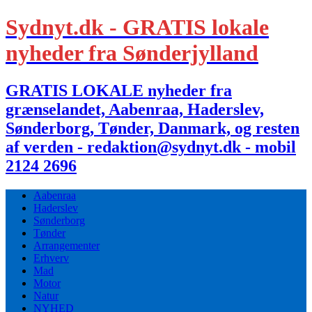
Sydnyt.dk - GRATIS lokale
nyheder fra Sønderjylland
GRATIS LOKALE nyheder fra
grænselandet, Aabenraa, Haderslev,
Sønderborg, Tønder, Danmark, og resten
af verden - redaktion@sydnyt.dk - mobil
2124 2696
Aabenraa
Haderslev
Sønderborg
Tønder
Arrangementer
Erhverv
Mad
Motor
Natur
NYHED