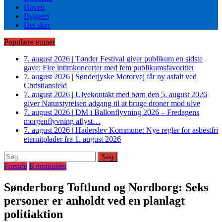
Haven
Byggeri
Det sker
Populære emner
7. august 2026
|
Tønder Festival giver publikum en sidste
gave: Fire intimkoncerter med fem publikumsfavoritter
7. august 2026
|
Sønderjyske Motorvej får ny asfalt ved
Christiansfeld
7. august 2026
|
Ulvekontakt med børn den 5. august 2026
giver Naturstyrelsen adgang til at bruge droner mod ulve
7. august 2026
|
DM i Ballonflyvning 2026 – Fredagens
morgenflyvning aflyst…
7. august 2026
|
Haderslev Kommune: Nye regler for asbestfri
eternitplader fra 1. august 2026
Søg
efter:
Forside
Kriminalitet
Sønderborg Toftlund og Nordborg: Seks
personer er anholdt ved en planlagt
politiaktion