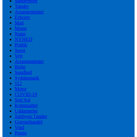
Sønderborg
Tønder
Arrangementer
Erhverv
Mad
Motor
Natur
NYHED
Politik
Sport
Vejr
Arrangementer
Bolig
Sundhed
Syddanmark
112
Motor
COVID-19
Sort Sol
Kriminalitet
Uddannelse
Julebyen Tønder
Grænsehandel
Vind
Penge