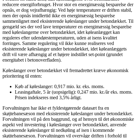
reducere energiforbruget. Hvor stor en energimæssig besparelse der
opnås, er dog vejrafhængig: Ved høje temperaturer er driften stabil,
men der opnås imidlertid ikke en energimæssig besparelse
sammenlignet med eksisterende køleslanger under betondækket. Til
gengæld ses der ved lave temperaturer en energimæssig besparelse
med køleslangerne over betondækket, idet køleanlægget kan
reguleres efter udendørstemperaturen, uden at isens kvalitet
forringes. Samme regulering vil ikke kunne realiseres ved
eksisterende køleslanger under betondækket, idet køleanlæggets
drift vil være afhængig af et højere indstillet set-point (grundet
energitabet i betonoverfladen).
Køleslanger over betondækket vil fremadrettet kræve økonomisk
prioritering til enten:
Køb af køleslanger: 0,917 mio. kr. eks. moms.
Leasingaftale, 5 år (uopsigelig): 0,247 mio. kr./år eks. moms.
Prisen indekseres med 3,5% årligt.
Forvaltningen har ikke et fyldestgørende datasæt fra en
skøjtebanesæson med eksisterende køleslanger under betondækket.
Forvaltningen vil på den baggrund, og af hensyn til det økonomiske
aspekt ved investering i køleslanger over betondækket, anvende
eksisterende køleslanger til nedkøling af isen i kommende
skøjtebanesæson. Forvaltningen vil overvåge driften i forhold til