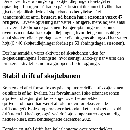
Der er ved hver åbningsdag i skøjteudlejningen foretaget en
optælling af brugere på banen på et bestemt tidspunkt, hvilket har
givet et øjebliksbillede af skøjtebanens benyttelse. Det
gennemsnitlige antal
brugere på banen har i sæsonen været 47
brugere
. Laveste optælling har været 7 brugere, mens højeste antal
har været 120 brugere på banen. Brugeroptællingerne stemmer
overens med data fra skøjteudlejningen, hvor det gennemsnitlige
antal skøjter udlejet pr. dag i skøjteudlejningens åbningstid har været
højt (6.446 skøjteudlejninger fordelt på 53 åbningsdage i sæsonen).
Der har samtidig været aktivitet på skøjtebanen uden for
skøjteudlejningens åbningstid, hvor særligt ishockey har været den
primære aktivitet blandt målgruppen af børn og unge.
Stabil drift af skøjtebanen
Som en del af et fortsat fokus på at optimere driften af skøjtebanen
og sikre is af høj kvalitet, har forvaltningen i skøjtebanesæsonen
afprøvet udlægning af køleslanger over betondækket
(prøvehandlingen har været afholdt inden for eksisterende
driftsbudget). Køleslangerne over betondækket har sikret en stabil
drift uden lukkedage, også ved de høje temperaturer og samtidig
nedbør/blæst, som kendetegnede december 2025.
Foruden en stabil drift, kan køleslangerne over betondækket