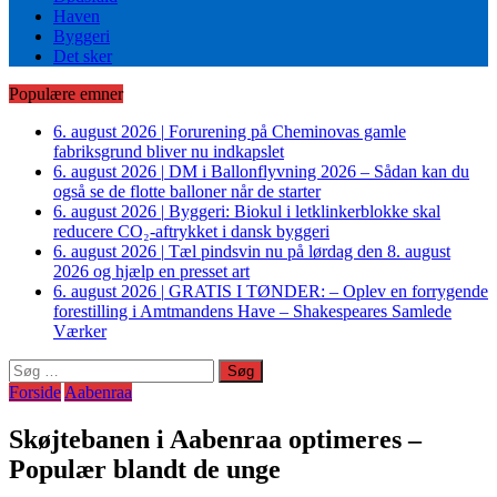
Haven
Byggeri
Det sker
Populære emner
6. august 2026
|
Forurening på Cheminovas gamle
fabriksgrund bliver nu indkapslet
6. august 2026
|
DM i Ballonflyvning 2026 – Sådan kan du
også se de flotte balloner når de starter
6. august 2026
|
Byggeri: Biokul i letklinkerblokke skal
reducere CO₂-aftrykket i dansk byggeri
6. august 2026
|
Tæl pindsvin nu på lørdag den 8. august
2026 og hjælp en presset art
6. august 2026
|
GRATIS I TØNDER: – Oplev en forrygende
forestilling i Amtmandens Have – Shakespeares Samlede
Værker
Søg
efter:
Forside
Aabenraa
Skøjtebanen i Aabenraa optimeres –
Populær blandt de unge