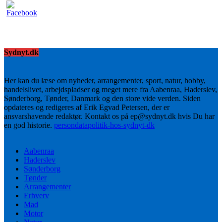
Sydnyt.dk
Her kan du læse om nyheder, arrangementer, sport, natur, hobby,
handelslivet, arbejdspladser og meget mere fra Aabenraa, Haderslev,
Sønderborg, Tønder, Danmark og den store vide verden. Siden
opdateres og redigeres af Erik Egvad Petersen, der er
ansvarshavende redaktør. Kontakt os på ep@sydnyt.dk hvis Du har
en god historie.
persondatapolitik-hos-sydnyt-dk
Aabenraa
Haderslev
Sønderborg
Tønder
Arrangementer
Erhverv
Mad
Motor