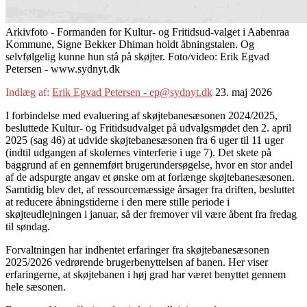
Arkivfoto - Formanden for Kultur- og Fritidsud-valget i Aabenraa
Kommune, Signe Bekker Dhiman holdt åbningstalen. Og
selvfølgelig kunne hun stå på skøjter. Foto/video: Erik Egvad
Petersen - www.sydnyt.dk
Indlæg af:
Erik Egvad Petersen - ep@sydnyt.dk
23. maj 2026
I forbindelse med evaluering af skøjtebanesæsonen 2024/2025,
besluttede Kultur- og Fritidsudvalget på udvalgsmødet den 2. april
2025 (sag 46) at udvide skøjtebanesæsonen fra 6 uger til 11 uger
(indtil udgangen af skolernes vinterferie i uge 7). Det skete på
baggrund af en gennemført brugerundersøgelse, hvor en stor andel
af de adspurgte angav et ønske om at forlænge skøjtebanesæsonen.
Samtidig blev det, af ressourcemæssige årsager fra driften, besluttet
at reducere åbningstiderne i den mere stille periode i
skøjteudlejningen i januar, så der fremover vil være åbent fra fredag
til søndag.
Forvaltningen har indhentet erfaringer fra skøjtebanesæsonen
2025/2026 vedrørende brugerbenyttelsen af banen. Her viser
erfaringerne, at skøjtebanen i høj grad har været benyttet gennem
hele sæsonen.