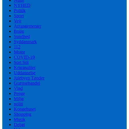
Natur
NYHED
Politik
Sport
Vejr
Arrangementer
Bolig
Sundhed
Syddanmark
112
Motor
COVID-19
Sort Sol
Kriminalitet
Uddannelse
Julebyen Tønder
Grænsehandel
Vind
Penge
Miljø
politi
Kongehuset
Shopping
Musik
Debat