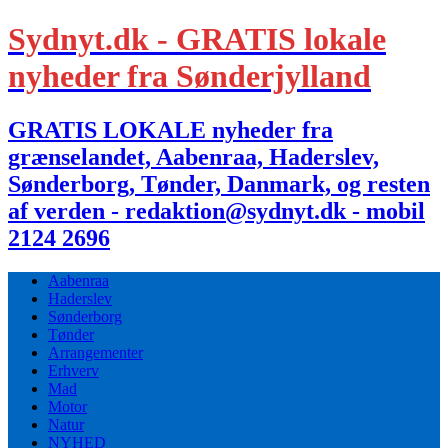
Sydnyt.dk - GRATIS lokale
nyheder fra Sønderjylland
GRATIS LOKALE nyheder fra
grænselandet, Aabenraa, Haderslev,
Sønderborg, Tønder, Danmark, og resten
af verden - redaktion@sydnyt.dk - mobil
2124 2696
Aabenraa
Haderslev
Sønderborg
Tønder
Arrangementer
Erhverv
Mad
Motor
Natur
NYHED