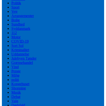
Politik
Sport
Vejr
Arrangementer
Bolig
Sundhed
Syddanmark
112
Motor
COVID-19
Sort Sol
Kriminalitet
Uddannelse
Julebyen Tønder
Grænsehandel
Vind
Penge
Miljø
politi
Kongehuset
Shopping
Musik
Debat
Valg
Dødsfald