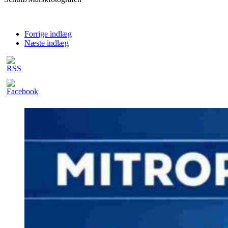
Forrige indlæg
Næste indlæg