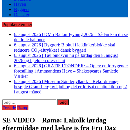
Haven
Byggeri
Det sker
Populære emner
6. august 2026
|
DM i Ballonflyvning 2026 – Sådan kan du se
de flotte balloner
6. august 2026
|
Byggeri: Biokul i letklinkerblokke skal
reducere CO₂-aftrykket i dansk byggeri
6. august 2026
|
Tæl pindsvin nu på lørdag den 8. august
2026 og hjælp en presset art
6. august 2026
|
GRATIS I TØNDER: – Oplev en forrygende
forestilling i Amtmandens Have – Shakespeares Samlede
Værker
6. august 2026
|
Museum Sønderjylland: – Rekordmange
besøgte Gram Lergrav i juli og det er fortsat en attraktion også
i august måned
Søg
efter:
Forside
Rømø
SE VIDEO – Rømø: Lakolk lørdag
eftermiddag med lækre is fra Fru Dax