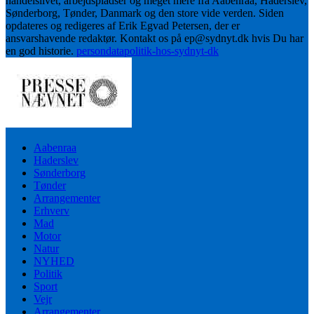
handelslivet, arbejdspladser og meget mere fra Aabenraa, Haderslev,
Sønderborg, Tønder, Danmark og den store vide verden. Siden
opdateres og redigeres af Erik Egvad Petersen, der er
ansvarshavende redaktør. Kontakt os på ep@sydnyt.dk hvis Du har
en god historie.
persondatapolitik-hos-sydnyt-dk
Aabenraa
Haderslev
Sønderborg
Tønder
Arrangementer
Erhverv
Mad
Motor
Natur
NYHED
Politik
Sport
Vejr
Arrangementer