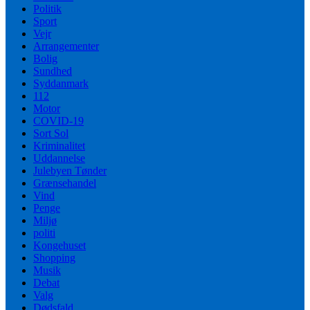
Politik
Sport
Vejr
Arrangementer
Bolig
Sundhed
Syddanmark
112
Motor
COVID-19
Sort Sol
Kriminalitet
Uddannelse
Julebyen Tønder
Grænsehandel
Vind
Penge
Miljø
politi
Kongehuset
Shopping
Musik
Debat
Valg
Dødsfald