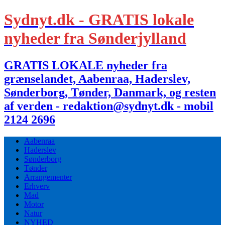
Sydnyt.dk - GRATIS lokale
nyheder fra Sønderjylland
GRATIS LOKALE nyheder fra
grænselandet, Aabenraa, Haderslev,
Sønderborg, Tønder, Danmark, og resten
af verden - redaktion@sydnyt.dk - mobil
2124 2696
Aabenraa
Haderslev
Sønderborg
Tønder
Arrangementer
Erhverv
Mad
Motor
Natur
NYHED