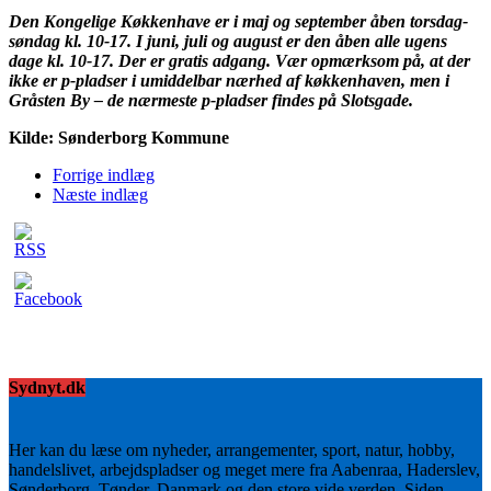
Den Kongelige Køkkenhave er i maj og september åben torsdag-
søndag kl. 10-17. I juni, juli og august er den åben alle ugens
dage kl. 10-17. Der er gratis adgang. Vær opmærksom på, at der
ikke er p-pladser i umiddelbar nærhed af køkkenhaven, men i
Gråsten By – de nærmeste p-pladser findes på Slotsgade.
Kilde: Sønderborg Kommune
Forrige indlæg
Næste indlæg
Sydnyt.dk
Her kan du læse om nyheder, arrangementer, sport, natur, hobby,
handelslivet, arbejdspladser og meget mere fra Aabenraa, Haderslev,
Sønderborg, Tønder, Danmark og den store vide verden. Siden