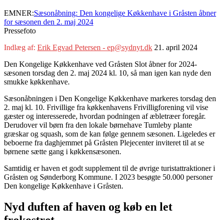
EMNER:
Sæsonåbning: Den kongelige Køkkenhave i Gråsten åbner
for sæsonen den 2. maj 2024
Pressefoto
Indlæg af:
Erik Egvad Petersen - ep@sydnyt.dk
21. april 2024
Den Kongelige Køkkenhave ved Gråsten Slot åbner for 2024-
sæsonen torsdag den 2. maj 2024 kl. 10, så man igen kan nyde den
smukke køkkenhave.
Sæsonåbningen i Den Kongelige Køkkenhave markeres torsdag den
2. maj kl. 10. Frivillige fra køkkenhavens Frivilligforening vil vise
gæster og interesserede, hvordan podningen af æbletræer foregår.
Derudover vil børn fra den lokale børnehave Tumleby plante
græskar og squash, som de kan følge gennem sæsonen. Ligeledes er
beboerne fra daghjemmet på Gråsten Plejecenter inviteret til at se
børnene sætte gang i køkkensæsonen.
Samtidig er haven et godt supplement til de øvrige turistattraktioner i
Gråsten og Sønderborg Kommune. I 2023 besøgte 50.000 personer
Den kongelige Køkkenhave i Gråsten.
Nyd duften af haven og køb en let
frokostret