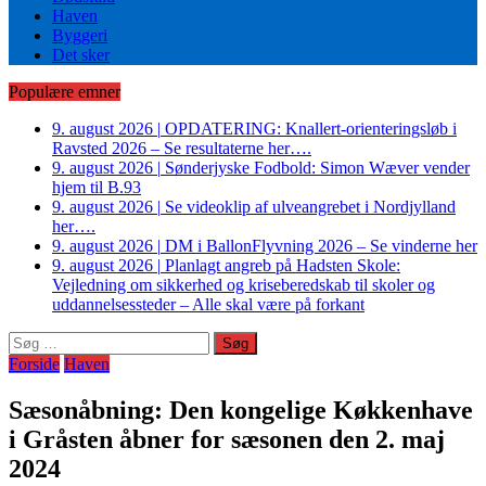
Haven
Byggeri
Det sker
Populære emner
9. august 2026
|
OPDATERING: Knallert-orienteringsløb i
Ravsted 2026 – Se resultaterne her….
9. august 2026
|
Sønderjyske Fodbold: Simon Wæver vender
hjem til B.93
9. august 2026
|
Se videoklip af ulveangrebet i Nordjylland
her….
9. august 2026
|
DM i BallonFlyvning 2026 – Se vinderne her
9. august 2026
|
Planlagt angreb på Hadsten Skole:
Vejledning om sikkerhed og kriseberedskab til skoler og
uddannelsessteder – Alle skal være på forkant
Søg
efter:
Forside
Haven
Sæsonåbning: Den kongelige Køkkenhave
i Gråsten åbner for sæsonen den 2. maj
2024