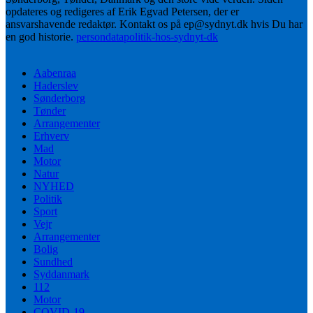
opdateres og redigeres af Erik Egvad Petersen, der er
ansvarshavende redaktør. Kontakt os på ep@sydnyt.dk hvis Du har
en god historie.
persondatapolitik-hos-sydnyt-dk
Aabenraa
Haderslev
Sønderborg
Tønder
Arrangementer
Erhverv
Mad
Motor
Natur
NYHED
Politik
Sport
Vejr
Arrangementer
Bolig
Sundhed
Syddanmark
112
Motor
COVID-19