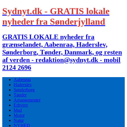
Sydnyt.dk - GRATIS lokale
nyheder fra Sønderjylland
GRATIS LOKALE nyheder fra
grænselandet, Aabenraa, Haderslev,
Sønderborg, Tønder, Danmark, og resten
af verden - redaktion@sydnyt.dk - mobil
2124 2696
Aabenraa
Haderslev
Sønderborg
Tønder
Arrangementer
Erhverv
Mad
Motor
Natur
NYHED