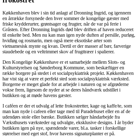
Køkkenhaven blev i sin tid anlagt af Dronning Ingrid, og igennem
en årrække forsynede den hver sommer de kongelige gæster med
friske krydderurter, grøntsager og frugter, når de var på ferie i
Gråsten. Efter Dronning Ingrids død blev driften af haven reduceret
til enkelte bed. Men nu kan man igen nyde duften af persille, purløg,
hvidløg og rosmarin, men også mere eksotiske arter som
vietnamesisk mynte og kvan. Dertil er der masser af bær, farverige
staudebede og en veltrimmet skov af frugttræer i spalierer.
Den Kongelige Køkkenhave er et samarbejde mellem Slots- og
Kulturstyrelsen og Sønderborg Kommune, som beskæftiger en
række borgere på stedet i et socialpsykiatrisk projekt. Køkkenhaven
har vist sig at være et perfekt sted som socialpsykiatrisk værksted.
Borgerne er meget glade for at arbejde i naturen og se afgrøderne
vokse frem, ligesom de nyder at se deres håndværk udstillet i
butikken og at møde havens gæster.
I caféen er der et udvalg af lette frokostretter, kage og kaffe/te, som
man kan nyde i cafeen eller tage med til Paradehuset eller en af de
udendørs stole eller bænke. Butikken sælger håndarbejde fra
Væksthusets værksteder og udvalgte, eksklusive designs. I år byder
butikken igen på nye, spændende varer, bl.a. tasker i forskellige
størrelser med eget stof, hvor havens signaturplanter er på.