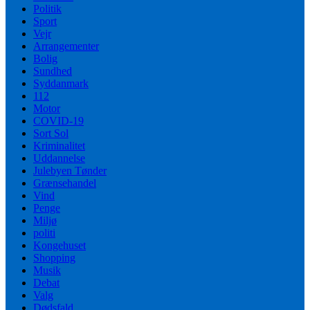
Politik
Sport
Vejr
Arrangementer
Bolig
Sundhed
Syddanmark
112
Motor
COVID-19
Sort Sol
Kriminalitet
Uddannelse
Julebyen Tønder
Grænsehandel
Vind
Penge
Miljø
politi
Kongehuset
Shopping
Musik
Debat
Valg
Dødsfald