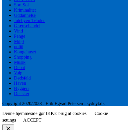
Sort Sol
Kriminalitet
Uddannelse
Julebyen Tønder
Grænsehandel
Vind
Penge
Miljø
politi
Kongehuset
Shopping
Musik
Debat
Valg
Dødsfald
Haven
Byggeri
Det sker
Copyright 2020/2028 - Erik Egvad Petersen - sydnyt.dk
Denne hjemmeside gør IKKE brug af cookies.
Cookie
settings
ACCEPT