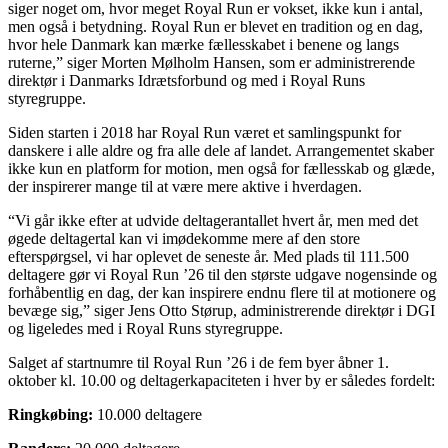
siger noget om, hvor meget Royal Run er vokset, ikke kun i antal,
men også i betydning. Royal Run er blevet en tradition og en dag,
hvor hele Danmark kan mærke fællesskabet i benene og langs
ruterne,” siger Morten Mølholm Hansen, som er administrerende
direktør i Danmarks Idrætsforbund og med i Royal Runs
styregruppe.
Siden starten i 2018 har Royal Run været et samlingspunkt for
danskere i alle aldre og fra alle dele af landet. Arrangementet skaber
ikke kun en platform for motion, men også for fællesskab og glæde,
der inspirerer mange til at være mere aktive i hverdagen.
“Vi går ikke efter at udvide deltagerantallet hvert år, men med det
øgede deltagertal kan vi imødekomme mere af den store
efterspørgsel, vi har oplevet de seneste år. Med plads til 111.500
deltagere gør vi Royal Run ’26 til den største udgave nogensinde og
forhåbentlig en dag, der kan inspirere endnu flere til at motionere og
bevæge sig,” siger Jens Otto Størup, administrerende direktør i DGI
og ligeledes med i Royal Runs styregruppe.
Salget af startnumre til Royal Run ’26 i de fem byer åbner 1.
oktober kl. 10.00 og deltagerkapaciteten i hver by er således fordelt:
Ringkøbing:
10.000 deltagere