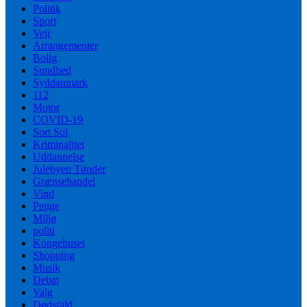
Politik
Sport
Vejr
Arrangementer
Bolig
Sundhed
Syddanmark
112
Motor
COVID-19
Sort Sol
Kriminalitet
Uddannelse
Julebyen Tønder
Grænsehandel
Vind
Penge
Miljø
politi
Kongehuset
Shopping
Musik
Debat
Valg
Dødsfald