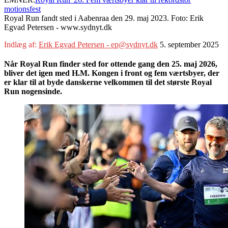
motionsfest
Royal Run fandt sted i Aabenraa den 29. maj 2023. Foto: Erik
Egvad Petersen - www.sydnyt.dk
Indlæg af:
Erik Egvad Petersen - ep@sydnyt.dk
5. september 2025
Når Royal Run finder sted for ottende gang den 25. maj 2026,
bliver det igen med H.M. Kongen i front og fem værtsbyer, der
er klar til at byde danskerne velkommen til det største Royal
Run nogensinde.