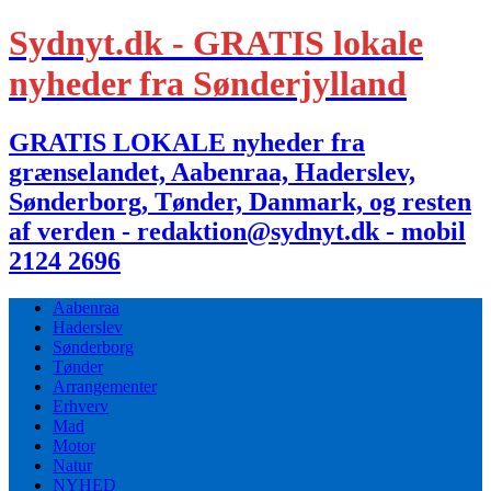
Sydnyt.dk - GRATIS lokale
nyheder fra Sønderjylland
GRATIS LOKALE nyheder fra
grænselandet, Aabenraa, Haderslev,
Sønderborg, Tønder, Danmark, og resten
af verden - redaktion@sydnyt.dk - mobil
2124 2696
Aabenraa
Haderslev
Sønderborg
Tønder
Arrangementer
Erhverv
Mad
Motor
Natur
NYHED