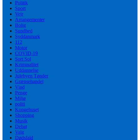
Politik
Sport
Vejr
Arrangementer
Bolig
Sundhed
Syddanmark
112
Motor
COVID-19
Sort Sol
Kriminalitet
Uddannelse
Julebyen Tønder
Grænsehandel
Vind
Penge
Miljø
politi
Kongehuset
Shopping
Musik
Debat
Valg
Dødsfald