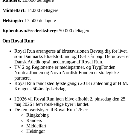
Randers:
20.000 deltagere
Middelfart:
14.000 deltagere
Helsingør:
17.500 deltagere
København/Frederiksberg:
50.000 deltagere
Om Royal Run:
Royal Run arrangeres af idrætsvisionen Bevæg dig for livet,
som Danmarks Idrætsforbund og DGI står bag. Derudover er
Dansk Atletik også medarrangør af Royal Run.
TV 2 og Regionerne er mediepartner, og TrygFonden,
Nordea-fonden og Novo Nordisk Fonden er strategiske
partnere.
Royal Run fandt sted første gang i 2018 i anledning af H.M.
Kongens 50-års fødselsdag.
I 2026 vil Royal Run igen blive afholdt 2. pinsedag den 25.
maj 2026 i fem forskellige byer i landet.
De fem værtsbyer til Royal Run ’26 er:
Ringkøbing
Randers
Middelfart
Helsingør