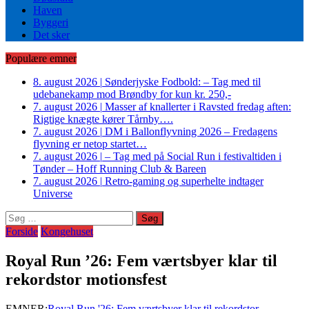
Haven
Byggeri
Det sker
Populære emner
8. august 2026
|
Sønderjyske Fodbold: – Tag med til
udebanekamp mod Brøndby for kun kr. 250,-
7. august 2026
|
Masser af knallerter i Ravsted fredag aften:
Rigtige knægte kører Tårnby….
7. august 2026
|
DM i Ballonflyvning 2026 – Fredagens
flyvning er netop startet…
7. august 2026
|
– Tag med på Social Run i festivaltiden i
Tønder – Hoff Running Club & Bareen
7. august 2026
|
Retro-gaming og superhelte indtager
Universe
Søg
efter:
Forside
Kongehuset
Royal Run ’26: Fem værtsbyer klar til
rekordstor motionsfest
EMNER:
Royal Run '26: Fem værtsbyer klar til rekordstor