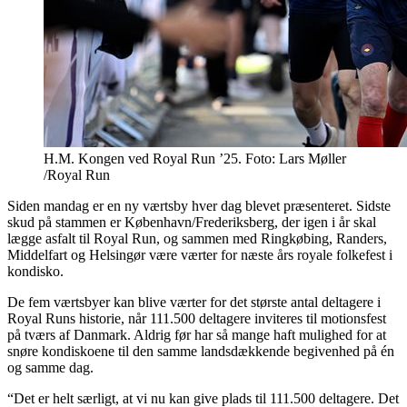
H.M. Kongen ved Royal Run ’25. Foto: Lars Møller
/Royal Run
Siden mandag er en ny værtsby hver dag blevet præsenteret. Sidste
skud på stammen er København/Frederiksberg, der igen i år skal
lægge asfalt til Royal Run, og sammen med Ringkøbing, Randers,
Middelfart og Helsingør være værter for næste års royale folkefest i
kondisko.
De fem værtsbyer kan blive værter for det største antal deltagere i
Royal Runs historie, når 111.500 deltagere inviteres til motionsfest
på tværs af Danmark. Aldrig før har så mange haft mulighed for at
snøre kondiskoene til den samme landsdækkende begivenhed på én
og samme dag.
“Det er helt særligt, at vi nu kan give plads til 111.500 deltagere. Det