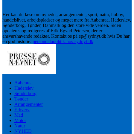
Her kan du læse om nyheder, arrangementer, sport, natur, hobby,
handelslivet, arbejdspladser og meget mere fra Aabenraa, Haderslev,
Sønderborg, Tønder, Danmark og den store vide verden. Siden
opdateres og redigeres af Erik Egvad Petersen, der er
ansvarshavende redaktør. Kontakt os på ep@sydnyt.dk hvis Du har
en god historie.
persondatapolitik-hos-sydnyt-dk
Aabenraa
Haderslev
Sønderborg
Tønder
Arrangementer
Erhverv
Mad
Motor
Natur
NYHED