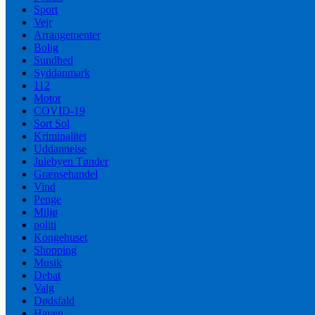
Sport
Vejr
Arrangementer
Bolig
Sundhed
Syddanmark
112
Motor
COVID-19
Sort Sol
Kriminalitet
Uddannelse
Julebyen Tønder
Grænsehandel
Vind
Penge
Miljø
politi
Kongehuset
Shopping
Musik
Debat
Valg
Dødsfald
Haven