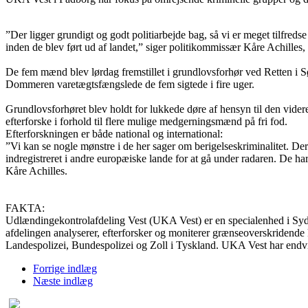
”Der ligger grundigt og godt politiarbejde bag, så vi er meget tilfre
inden de blev ført ud af landet,” siger politikommissær Kåre Achille
De fem mænd blev lørdag fremstillet i grundlovsforhør ved Retten i S
Dommeren varetægtsfængslede de fem sigtede i fire uger.
Grundlovsforhøret blev holdt for lukkede døre af hensyn til den videre 
efterforske i forhold til flere mulige medgerningsmænd på fri fod.
Efterforskningen er både national og international:
”Vi kan se nogle mønstre i de her sager om berigelseskriminalitet. De
indregistreret i andre europæiske lande for at gå under radaren. De h
Kåre Achilles.
FAKTA:
Udlændingekontrolafdeling Vest (UKA Vest) er en specialenhed i Syd
afdelingen analyserer, efterforsker og moniterer grænseoverskridende
Landespolizei, Bundespolizei og Zoll i Tyskland. UKA Vest har endvid
Forrige indlæg
Næste indlæg