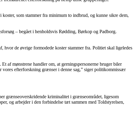
t vi koster, som stammer fra minimum to indbrud, og kunne sikre dem,
brudsforsøg – begået i henholdsvis Rødding, Børkop og Padborg.
af, hvor de øvrige formodede koster stammer fra. Politiet skal ligeledes
a. Et af mønstrene handler om, at gerningspersonerne bruger biler
er vores efterforskning grænser i denne sag,” siger politikommissær
er grænseoverskridende kriminalitet i grænseområdet, ligesom
pper, og arbejder i den forbindelse tæt sammen med Toldstyrelsen,