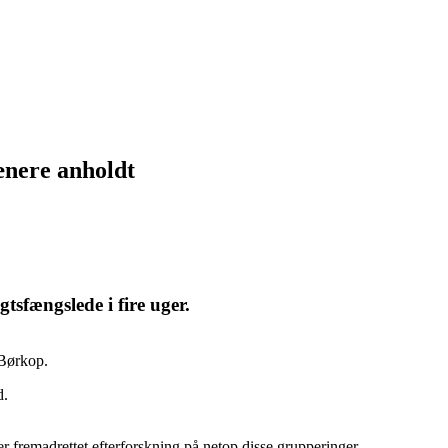
mænere anholdt
sfængslede i fire uger.
i Børkop.
d.
 fremadrettet efterforskning på netop disse grupperinger.