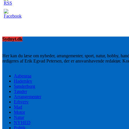
Sydnyt.dk
Her kan du læse om nyheder, arrangementer, sport, natur, hobby, han
redigeres af Erik Egvad Petersen, der er ansvarshavende redaktør. K
Aabenraa
Haderslev
Sønderborg
Tønder
Arrangementer
Erhverv
Mad
Motor
Natur
NYHED
Politik