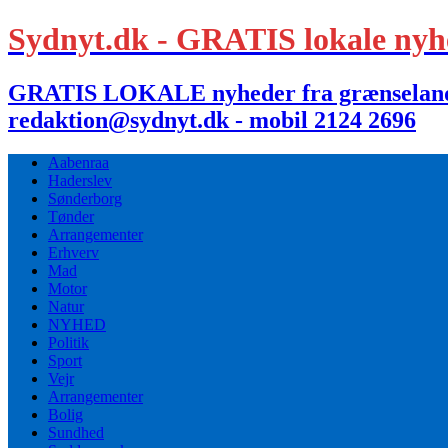
Sydnyt.dk - GRATIS lokale nyh
GRATIS LOKALE nyheder fra grænselandet,
redaktion@sydnyt.dk - mobil 2124 2696
Aabenraa
Haderslev
Sønderborg
Tønder
Arrangementer
Erhverv
Mad
Motor
Natur
NYHED
Politik
Sport
Vejr
Arrangementer
Bolig
Sundhed