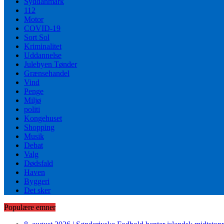
Syddanmark
112
Motor
COVID-19
Sort Sol
Kriminalitet
Uddannelse
Julebyen Tønder
Grænsehandel
Vind
Penge
Miljø
politi
Kongehuset
Shopping
Musik
Debat
Valg
Dødsfald
Haven
Byggeri
Det sker
Populære emner