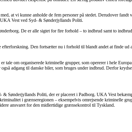
dse med, at vi kunne anholde de fem personer på stedet. Derudover fand
s, UKA Vest ved Syd- & Sønderjyllands Politi.
ønderborg. De er alle sigtet for fire forhold – to indbrud samt to ind
efterforskning. Den fortsætter nu i forhold til blandt andet at finde ud 
r er tale om organiserede kriminelle grupper, som opererer i hele Europ
ar også adgang til danske biler, som bruges under indbrud. Derfor kryds
- & Sønderjyllands Politi, der er placeret i Padborg. UKA Vest bekæmp
 kriminalitet i grænseregionen – eksempelvis omrejsende kriminelle gru
ere ansvaret for den midlertidige grænsekontrol til Tyskland.