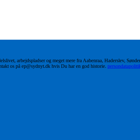
delslivet, arbejdspladser og meget mere fra Aabenraa, Haderslev, Sønd
ontakt os på ep@sydnyt.dk hvis Du har en god historie.
persondatapolit