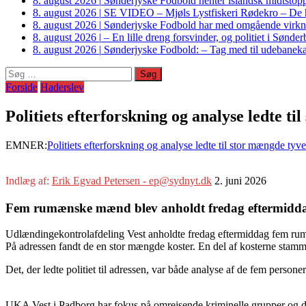
8. august 2026
|
Sønderjyske Fodbold henter islandsk midtstop
8. august 2026
|
SE VIDEO – Mjøls Lystfiskeri Rødekro – De hu
8. august 2026
|
Sønderjyske Fodbold har med omgående virkni
8. august 2026
|
– En lille dreng forsvinder, og politiet i Sønd
8. august 2026
|
Sønderjyske Fodbold: – Tag med til udebanek
Søg
efter:
Forside
Haderslev
Politiets efterforskning og analyse ledte 
EMNER:
Politiets efterforskning og analyse ledte til stor mængde ty
Indlæg af:
Erik Egvad Petersen - ep@sydnyt.dk
2. juni 2026
Fem rumænske mænd blev anholdt fredag eftermiddag, f
Udlændingekontrolafdeling Vest anholdte fredag eftermiddag fem ru
På adressen fandt de en stor mængde koster. En del af kosterne stamm
Det, der ledte politiet til adressen, var både analyse af de fem person
UKA Vest i Padborg har fokus på omrejsende kriminelle grupper og der