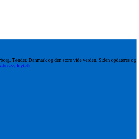
erborg, Tønder, Danmark og den store vide verden. Siden opdateres og
ik-hos-sydnyt-dk