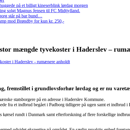
per
ggede på et billigt kineserblink lørdag morgen
ng solgt Magnus Jensen til FC Midtjylland.
erborg står på bar bund…
amp mod Brøndby for kun kr. 250,-
til stor mængde tyvekoster i Haderslev – ru
vekoster i Haderslev - rumænere anholdt
remstillet i grundlovsforhør lørdag og er nu varetægt
mænske statsborgere på en adresse i Haderslev Kommune.
ede fra et indbrud begået i Padborg tidligere på ugen samt et indbrud 
ers kørsel rundt i Danmark samt efterforskning af flere forskellige indbru
med udvidet ekspertise på området. En særlig proaktiv enhed foretager