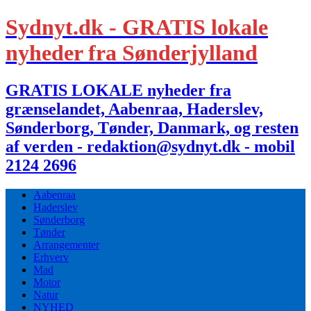
Sydnyt.dk - GRATIS lokale
nyheder fra Sønderjylland
GRATIS LOKALE nyheder fra
grænselandet, Aabenraa, Haderslev,
Sønderborg, Tønder, Danmark, og resten
af verden - redaktion@sydnyt.dk - mobil
2124 2696
Aabenraa
Haderslev
Sønderborg
Tønder
Arrangementer
Erhverv
Mad
Motor
Natur
NYHED