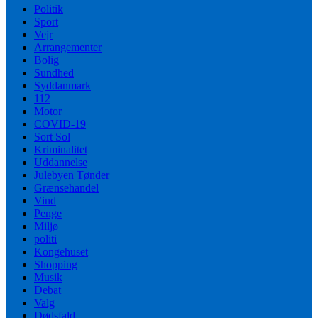
Politik
Sport
Vejr
Arrangementer
Bolig
Sundhed
Syddanmark
112
Motor
COVID-19
Sort Sol
Kriminalitet
Uddannelse
Julebyen Tønder
Grænsehandel
Vind
Penge
Miljø
politi
Kongehuset
Shopping
Musik
Debat
Valg
Dødsfald