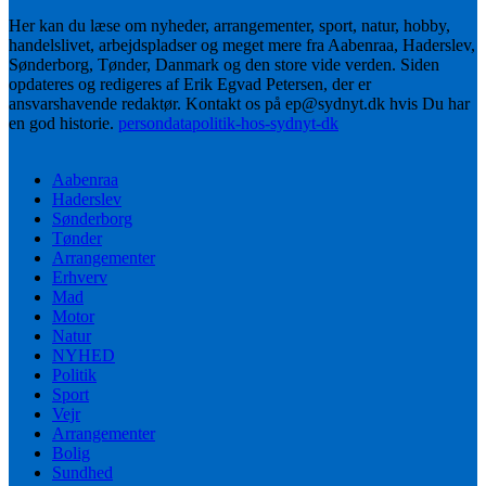
Her kan du læse om nyheder, arrangementer, sport, natur, hobby,
handelslivet, arbejdspladser og meget mere fra Aabenraa, Haderslev,
Sønderborg, Tønder, Danmark og den store vide verden. Siden
opdateres og redigeres af Erik Egvad Petersen, der er
ansvarshavende redaktør. Kontakt os på ep@sydnyt.dk hvis Du har
en god historie.
persondatapolitik-hos-sydnyt-dk
Aabenraa
Haderslev
Sønderborg
Tønder
Arrangementer
Erhverv
Mad
Motor
Natur
NYHED
Politik
Sport
Vejr
Arrangementer
Bolig
Sundhed