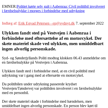
EMNER:
Politiet kørte selv galt i Aabenraa: Civil politibil involveret
i færdselsulykke i morges i forbindelse med udrykning
Indlæg af:
Erik Egvad Petersen - ep@sydnyt.dk
7. september 2022
Ulykken fandt sted på Vestvejen i Aabenraa i
forbindelse med eftersættelse af en motorcykel. Der
skete materiel skade ved ulykken, men umiddelbart
ingen alvorlig personskade.
Syd- og Sønderjyllands Politi modtog klokken 06.43 anmeldelse om
en færdselsulykke på Vestvejen i Aabenraa.
Ulykken fandt sted i forbindelse med, at en civil politibil med
udrykning var i gang med at eftersætte en motorcykel.
Da politibilen under udrykning passerede krydset
Vestvejen/Tøndervej var politibilen involveret i en færdselsulykke
med en personbil.
Der skete materiel skade i forbindelse med hændelsen, men
umiddelbart ingen alvorlig personskade. En person blev kørt til