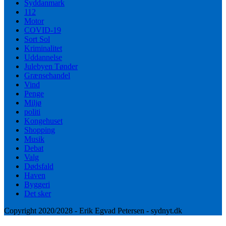
Syddanmark
112
Motor
COVID-19
Sort Sol
Kriminalitet
Uddannelse
Julebyen Tønder
Grænsehandel
Vind
Penge
Miljø
politi
Kongehuset
Shopping
Musik
Debat
Valg
Dødsfald
Haven
Byggeri
Det sker
Copyright 2020/2028 - Erik Egvad Petersen - sydnyt.dk