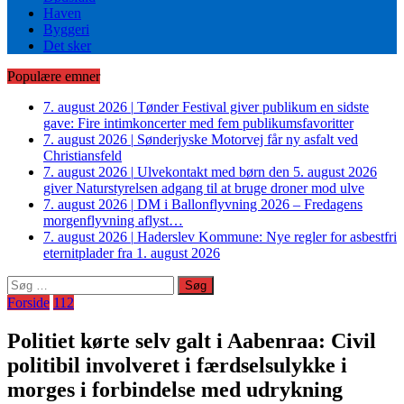
Haven
Byggeri
Det sker
Populære emner
7. august 2026
|
Tønder Festival giver publikum en sidste
gave: Fire intimkoncerter med fem publikumsfavoritter
7. august 2026
|
Sønderjyske Motorvej får ny asfalt ved
Christiansfeld
7. august 2026
|
Ulvekontakt med børn den 5. august 2026
giver Naturstyrelsen adgang til at bruge droner mod ulve
7. august 2026
|
DM i Ballonflyvning 2026 – Fredagens
morgenflyvning aflyst…
7. august 2026
|
Haderslev Kommune: Nye regler for asbestfri
eternitplader fra 1. august 2026
Søg
efter:
Forside
112
Politiet kørte selv galt i Aabenraa: Civil
politibil involveret i færdselsulykke i
morges i forbindelse med udrykning