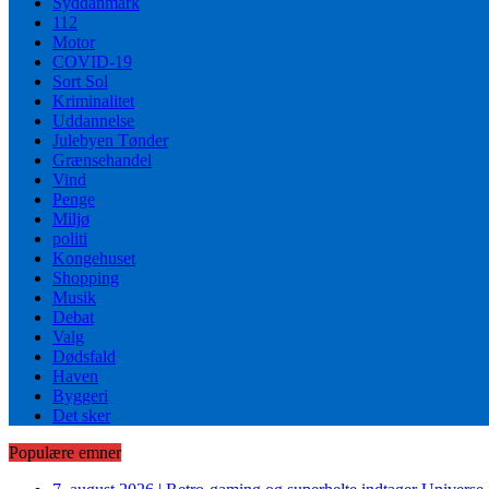
Syddanmark
112
Motor
COVID-19
Sort Sol
Kriminalitet
Uddannelse
Julebyen Tønder
Grænsehandel
Vind
Penge
Miljø
politi
Kongehuset
Shopping
Musik
Debat
Valg
Dødsfald
Haven
Byggeri
Det sker
Populære emner