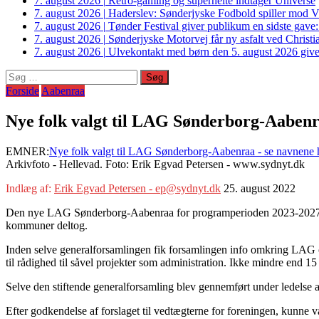
7. august 2026
|
Retro-gaming og superhelte indtager Universe
7. august 2026
|
Haderslev: Sønderjyske Fodbold spiller mod V
7. august 2026
|
Tønder Festival giver publikum en sidste gave
7. august 2026
|
Sønderjyske Motorvej får ny asfalt ved Christi
7. august 2026
|
Ulvekontakt med børn den 5. august 2026 giver
Søg
efter:
Forside
Aabenraa
Nye folk valgt til LAG Sønderborg-Aabenr
EMNER:
Nye folk valgt til LAG Sønderborg-Aabenraa - se navnene 
Arkivfoto - Hellevad. Foto: Erik Egvad Petersen - www.sydnyt.dk
Indlæg af:
Erik Egvad Petersen - ep@sydnyt.dk
25. august 2022
Den nye LAG Sønderborg-Aabenraa for programperioden 2023-2027 er n
kommuner deltog.
Inden selve generalforsamlingen fik forsamlingen info omkring LAG 
til rådighed til såvel projekter som administration. Ikke mindre end 15 
Selve den stiftende generalforsamling blev gennemført under ledelse
Efter godkendelse af forslaget til vedtægterne for foreningen, kunn