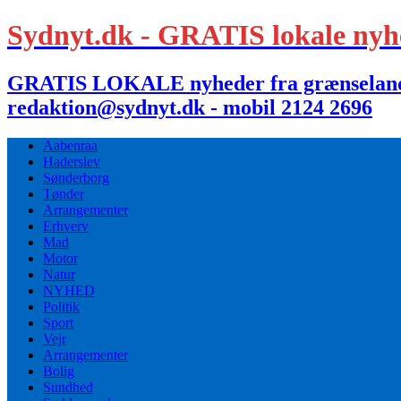
Sydnyt.dk - GRATIS lokale nyh
GRATIS LOKALE nyheder fra grænselandet,
redaktion@sydnyt.dk - mobil 2124 2696
Aabenraa
Haderslev
Sønderborg
Tønder
Arrangementer
Erhverv
Mad
Motor
Natur
NYHED
Politik
Sport
Vejr
Arrangementer
Bolig
Sundhed