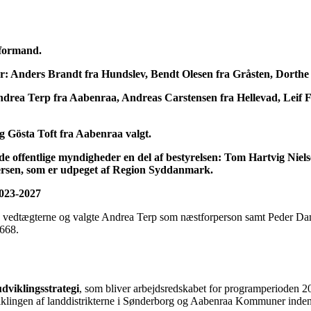
 formand.
: Anders Brandt fra Hundslev, Bendt Olesen fra Gråsten, Dorthe
rea Terp fra Aabenraa, Andreas Carstensen fra Hellevad, Leif F
 Gösta Toft fra Aabenraa valgt.
e offentlige myndigheder en del af bestyrelsen: Tom Hartvig Ni
sen, som er udpeget af Region Syddanmark.
2023-2027
 iht. vedtægterne og valgte Andrea Terp som næstforperson samt Peder 
5668.
udviklingsstrategi
, som bliver arbejdsredskabet for programperioden 20
iklingen af landdistrikterne i Sønderborg og Aabenraa Kommuner inden