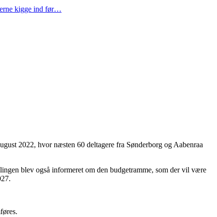
gerne kigge ind før…
august 2022, hvor næsten 60 deltagere fra Sønderborg og Aabenraa
mlingen blev også informeret om den budgetramme, som der vil være
027.
føres.