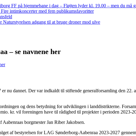
iborg FF på hjemmebane i dag – Fløjten lyder kl. 19.00 – men du må 
: Fire intimkoncerter med fem publikumsfavoritter
ansfeld
 Naturstyrelsen adgang til at bruge droner mod ulve
aa – se navnene her
her
u dannet. Der var indkaldt til stiftende generalforsamling den 22. 
ordningen og dens betydning for udviklingen i landdistrikterne. Forsa
mio. kr. vil foreningen have til rådighed til projekter i perioden 2023-2
 af Aabenraas borgmester Jan Riber Jakobsen.
e valget af bestyrelsen for LAG Sønderborg-Aabenraa 2023-2027 gennem