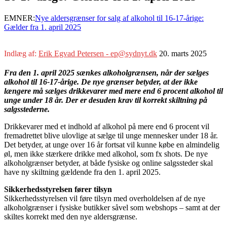
EMNER:
Nye aldersgrænser for salg af alkohol til 16-17-årige:
Gælder fra 1. april 2025
Indlæg af:
Erik Egvad Petersen - ep@sydnyt.dk
20. marts 2025
Fra den 1. april 2025 sænkes alkoholgrænsen, når der sælges
alkohol til 16-17-årige. De nye grænser betyder, at der ikke
længere må sælges drikkevarer med mere end 6 procent alkohol til
unge under 18 år. Der er desuden krav til korrekt skiltning på
salgsstederne.
Drikkevarer med et indhold af alkohol på mere end 6 procent vil
fremadrettet blive ulovlige at sælge til unge mennesker under 18 år.
Det betyder, at unge over 16 år fortsat vil kunne købe en almindelig
øl, men ikke stærkere drikke med alkohol, som fx shots. De nye
alkoholgrænser betyder, at både fysiske og online salgssteder skal
have ny skiltning gældende fra den 1. april 2025.
Sikkerhedsstyrelsen fører tilsyn
Sikkerhedsstyrelsen vil føre tilsyn med overholdelsen af de nye
alkoholgrænser i fysiske butikker såvel som webshops – samt at der
skiltes korrekt med den nye aldersgrænse.