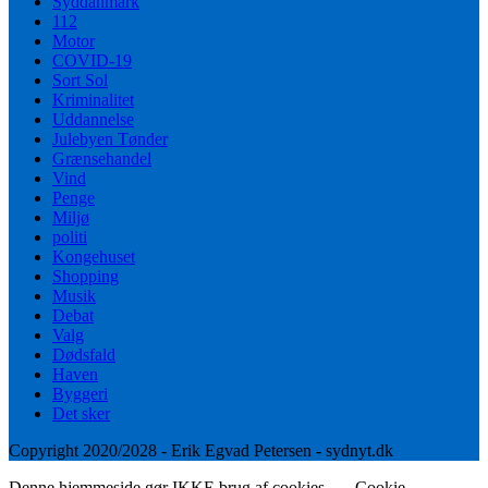
Syddanmark
112
Motor
COVID-19
Sort Sol
Kriminalitet
Uddannelse
Julebyen Tønder
Grænsehandel
Vind
Penge
Miljø
politi
Kongehuset
Shopping
Musik
Debat
Valg
Dødsfald
Haven
Byggeri
Det sker
Copyright 2020/2028 - Erik Egvad Petersen - sydnyt.dk
Denne hjemmeside gør IKKE brug af cookies.
Cookie