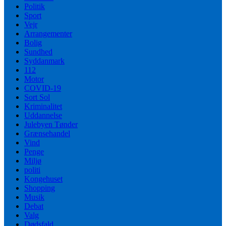
Politik
Sport
Vejr
Arrangementer
Bolig
Sundhed
Syddanmark
112
Motor
COVID-19
Sort Sol
Kriminalitet
Uddannelse
Julebyen Tønder
Grænsehandel
Vind
Penge
Miljø
politi
Kongehuset
Shopping
Musik
Debat
Valg
Dødsfald