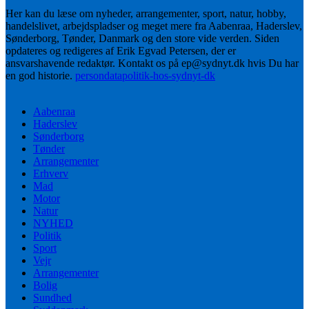
Her kan du læse om nyheder, arrangementer, sport, natur, hobby,
handelslivet, arbejdspladser og meget mere fra Aabenraa, Haderslev,
Sønderborg, Tønder, Danmark og den store vide verden. Siden
opdateres og redigeres af Erik Egvad Petersen, der er
ansvarshavende redaktør. Kontakt os på ep@sydnyt.dk hvis Du har
en god historie.
persondatapolitik-hos-sydnyt-dk
Aabenraa
Haderslev
Sønderborg
Tønder
Arrangementer
Erhverv
Mad
Motor
Natur
NYHED
Politik
Sport
Vejr
Arrangementer
Bolig
Sundhed