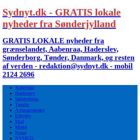
Sydnyt.dk - GRATIS lokale
nyheder fra Sønderjylland
GRATIS LOKALE nyheder fra
grænselandet, Aabenraa, Haderslev,
Sønderborg, Tønder, Danmark, og resten
af verden - redaktion@sydnyt.dk - mobil
2124 2696
Aabenraa
Haderslev
Sønderborg
Tønder
Arrangementer
Erhverv
Mad
Motor
Natur
NYHED