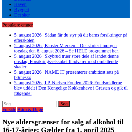
Haven
Byggeri
Det sker
Populære emner
5. august 2026
|
Sådan får du styr på dit barns forsikringer på
efterskolen
5. august 2026
|
Kloster Mærken – Det starter i morgen
torsdag den 6. august 2026 – Se HELE programmet her.
5. august 2026
|
Skybrud truer store dele af landet denne
onsdag: Forsikringsselskabet If advarer mod omfattende
skader
5. august 2026
|
NAME IT præsenterer ambitiøst sats på
børnesko
5. august 2026
|
I.P. Nielsen Fonden 2026: Fondsmidlerne
blev uddelt i Den Kongelige Køkkenhave i Gråsten og gik til
følgende:
Søg
efter:
Forside
Børn & Unge
Nye aldersgrænser for salg af alkohol til
16-17-årige: Gælder fra 1. april 2025