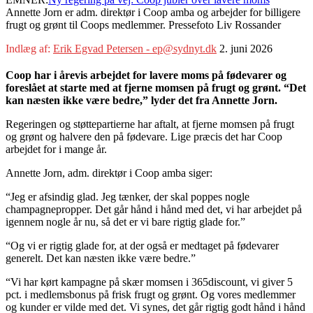
Annette Jorn er adm. direktør i Coop amba og arbejder for billigere
frugt og grønt til Coops medlemmer. Pressefoto Liv Rossander
Indlæg af:
Erik Egvad Petersen - ep@sydnyt.dk
2. juni 2026
Coop har i årevis arbejdet for lavere moms på fødevarer og
foreslået at starte med at fjerne momsen på frugt og grønt. “Det
kan næsten ikke være bedre,” lyder det fra Annette Jorn.
Regeringen og støttepartierne har aftalt, at fjerne momsen på frugt
og grønt og halvere den på fødevare. Lige præcis det har Coop
arbejdet for i mange år.
Annette Jorn, adm. direktør i Coop amba siger:
“Jeg er afsindig glad. Jeg tænker, der skal poppes nogle
champagnepropper. Det går hånd i hånd med det, vi har arbejdet på
igennem nogle år nu, så det er vi bare rigtig glade for.”
“Og vi er rigtig glade for, at der også er medtaget på fødevarer
generelt. Det kan næsten ikke være bedre.”
“Vi har kørt kampagne på skær momsen i 365discount, vi giver 5
pct. i medlemsbonus på frisk frugt og grønt. Og vores medlemmer
og kunder er vilde med det. Vi synes, det går rigtig godt hånd i hånd