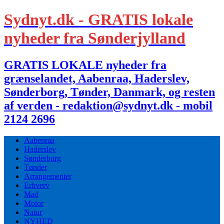
Sydnyt.dk - GRATIS lokale
nyheder fra Sønderjylland
GRATIS LOKALE nyheder fra
grænselandet, Aabenraa, Haderslev,
Sønderborg, Tønder, Danmark, og resten
af verden - redaktion@sydnyt.dk - mobil
2124 2696
Aabenraa
Haderslev
Sønderborg
Tønder
Arrangementer
Erhverv
Mad
Motor
Natur
NYHED