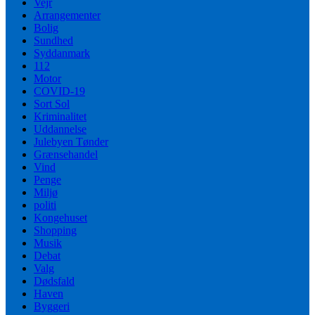
Vejr
Arrangementer
Bolig
Sundhed
Syddanmark
112
Motor
COVID-19
Sort Sol
Kriminalitet
Uddannelse
Julebyen Tønder
Grænsehandel
Vind
Penge
Miljø
politi
Kongehuset
Shopping
Musik
Debat
Valg
Dødsfald
Haven
Byggeri