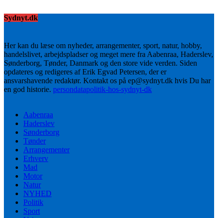
Sydnyt.dk
Her kan du læse om nyheder, arrangementer, sport, natur, hobby,
handelslivet, arbejdspladser og meget mere fra Aabenraa, Haderslev,
Sønderborg, Tønder, Danmark og den store vide verden. Siden
opdateres og redigeres af Erik Egvad Petersen, der er
ansvarshavende redaktør. Kontakt os på ep@sydnyt.dk hvis Du har
en god historie.
persondatapolitik-hos-sydnyt-dk
Aabenraa
Haderslev
Sønderborg
Tønder
Arrangementer
Erhverv
Mad
Motor
Natur
NYHED
Politik
Sport