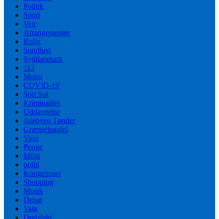
Politik
Sport
Vejr
Arrangementer
Bolig
Sundhed
Syddanmark
112
Motor
COVID-19
Sort Sol
Kriminalitet
Uddannelse
Julebyen Tønder
Grænsehandel
Vind
Penge
Miljø
politi
Kongehuset
Shopping
Musik
Debat
Valg
Dødsfald