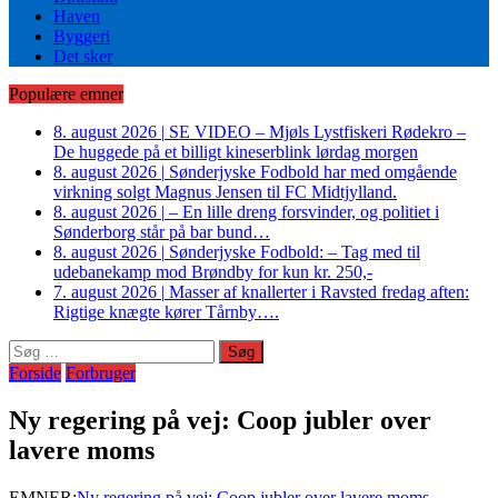
Haven
Byggeri
Det sker
Populære emner
8. august 2026
|
SE VIDEO – Mjøls Lystfiskeri Rødekro –
De huggede på et billigt kineserblink lørdag morgen
8. august 2026
|
Sønderjyske Fodbold har med omgående
virkning solgt Magnus Jensen til FC Midtjylland.
8. august 2026
|
– En lille dreng forsvinder, og politiet i
Sønderborg står på bar bund…
8. august 2026
|
Sønderjyske Fodbold: – Tag med til
udebanekamp mod Brøndby for kun kr. 250,-
7. august 2026
|
Masser af knallerter i Ravsted fredag aften:
Rigtige knægte kører Tårnby….
Søg
efter:
Forside
Forbruger
Ny regering på vej: Coop jubler over
lavere moms
EMNER:
Ny regering på vej: Coop jubler over lavere moms