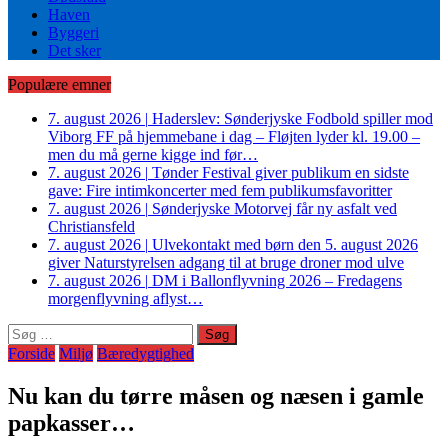
Haven
Byggeri
Det sker
Populære emner
7. august 2026
|
Haderslev: Sønderjyske Fodbold spiller mod
Viborg FF på hjemmebane i dag – Fløjten lyder kl. 19.00 –
men du må gerne kigge ind før…
7. august 2026
|
Tønder Festival giver publikum en sidste
gave: Fire intimkoncerter med fem publikumsfavoritter
7. august 2026
|
Sønderjyske Motorvej får ny asfalt ved
Christiansfeld
7. august 2026
|
Ulvekontakt med børn den 5. august 2026
giver Naturstyrelsen adgang til at bruge droner mod ulve
7. august 2026
|
DM i Ballonflyvning 2026 – Fredagens
morgenflyvning aflyst…
Søg
efter:
Forside
Miljø
Bæredygtighed
Nu kan du tørre måsen og næsen i gamle
papkasser…