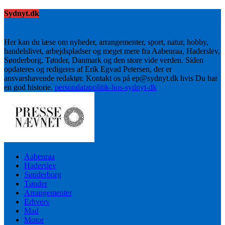
Sydnyt.dk
Her kan du læse om nyheder, arrangementer, sport, natur, hobby,
handelslivet, arbejdspladser og meget mere fra Aabenraa, Haderslev,
Sønderborg, Tønder, Danmark og den store vide verden. Siden
opdateres og redigeres af Erik Egvad Petersen, der er
ansvarshavende redaktør. Kontakt os på ep@sydnyt.dk hvis Du har
en god historie.
persondatapolitik-hos-sydnyt-dk
Aabenraa
Haderslev
Sønderborg
Tønder
Arrangementer
Erhverv
Mad
Motor