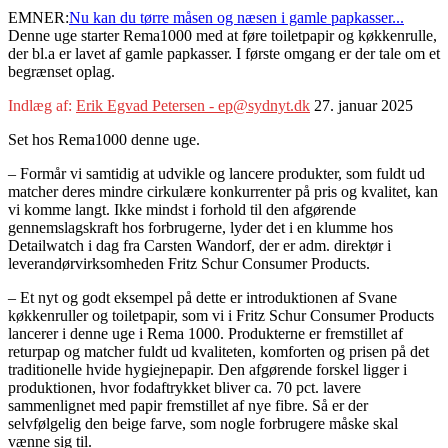
EMNER:
Nu kan du tørre måsen og næsen i gamle papkasser...
Denne uge starter Rema1000 med at føre toiletpapir og køkkenrulle,
der bl.a er lavet af gamle papkasser. I første omgang er der tale om et
begrænset oplag.
Indlæg af:
Erik Egvad Petersen - ep@sydnyt.dk
27. januar 2025
Set hos Rema1000 denne uge.
– Formår vi samtidig at udvikle og lancere produkter, som fuldt ud
matcher deres mindre cirkulære konkurrenter på pris og kvalitet, kan
vi komme langt. Ikke mindst i forhold til den afgørende
gennemslagskraft hos forbrugerne, lyder det i en klumme hos
Detailwatch i dag fra Carsten Wandorf, der er adm. direktør i
leverandørvirksomheden Fritz Schur Consumer Products.
– Et nyt og godt eksempel på dette er introduktionen af Svane
køkkenruller og toiletpapir, som vi i Fritz Schur Consumer Products
lancerer i denne uge i Rema 1000. Produkterne er fremstillet af
returpap og matcher fuldt ud kvaliteten, komforten og prisen på det
traditionelle hvide hygiejnepapir. Den afgørende forskel ligger i
produktionen, hvor fodaftrykket bliver ca. 70 pct. lavere
sammenlignet med papir fremstillet af nye fibre. Så er der
selvfølgelig den beige farve, som nogle forbrugere måske skal
vænne sig til.