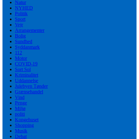
Natur
NYHED
Politik
Sport
Vejr
Arrangementer
Bolig
Sundhed
Syddanmark
112
Motor
COVID-19
Sort Sol
Kriminalitet
Uddannelse
Julebyen Tønder
Grænsehandel
Vind
Penge
Miljø
politi
Kongehuset
Shopping
Musik
Debat