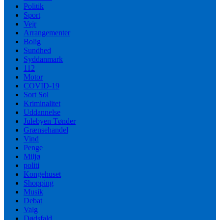
Politik
Sport
Vejr
Arrangementer
Bolig
Sundhed
Syddanmark
112
Motor
COVID-19
Sort Sol
Kriminalitet
Uddannelse
Julebyen Tønder
Grænsehandel
Vind
Penge
Miljø
politi
Kongehuset
Shopping
Musik
Debat
Valg
Dødsfald