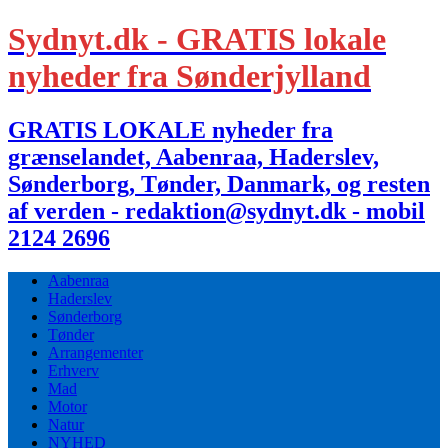
Sydnyt.dk - GRATIS lokale
nyheder fra Sønderjylland
GRATIS LOKALE nyheder fra
grænselandet, Aabenraa, Haderslev,
Sønderborg, Tønder, Danmark, og resten
af verden - redaktion@sydnyt.dk - mobil
2124 2696
Aabenraa
Haderslev
Sønderborg
Tønder
Arrangementer
Erhverv
Mad
Motor
Natur
NYHED