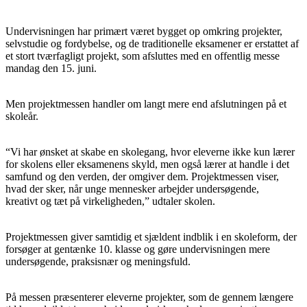
Undervisningen har primært været bygget op omkring projekter,
selvstudie og fordybelse, og de traditionelle eksamener er erstattet af
et stort tværfagligt projekt, som afsluttes med en offentlig messe
mandag den 15. juni.
Men projektmessen handler om langt mere end afslutningen på et
skoleår.
“Vi har ønsket at skabe en skolegang, hvor eleverne ikke kun lærer
for skolens eller eksamenens skyld, men også lærer at handle i det
samfund og den verden, der omgiver dem. Projektmessen viser,
hvad der sker, når unge mennesker arbejder undersøgende,
kreativt og tæt på virkeligheden,” udtaler skolen.
Projektmessen giver samtidig et sjældent indblik i en skoleform, der
forsøger at gentænke 10. klasse og gøre undervisningen mere
undersøgende, praksisnær og meningsfuld.
På messen præsenterer eleverne projekter, som de gennem længere