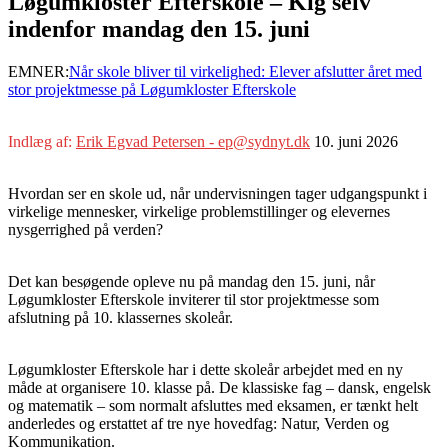
Løgumkloster Efterskole – Kig selv
indenfor mandag den 15. juni
EMNER:
Når skole bliver til virkelighed: Elever afslutter året med
stor projektmesse på Løgumkloster Efterskole
Indlæg af:
Erik Egvad Petersen - ep@sydnyt.dk
10. juni 2026
Hvordan ser en skole ud, når undervisningen tager udgangspunkt i
virkelige mennesker, virkelige problemstillinger og elevernes
nysgerrighed på verden?
Det kan besøgende opleve nu på mandag den 15. juni, når
Løgumkloster Efterskole inviterer til stor projektmesse som
afslutning på 10. klassernes skoleår.
Løgumkloster Efterskole har i dette skoleår arbejdet med en ny
måde at organisere 10. klasse på. De klassiske fag – dansk, engelsk
og matematik – som normalt afsluttes med eksamen, er tænkt helt
anderledes og erstattet af tre nye hovedfag: Natur, Verden og
Kommunikation.