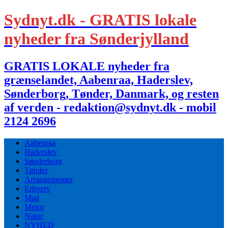
Sydnyt.dk - GRATIS lokale
nyheder fra Sønderjylland
GRATIS LOKALE nyheder fra
grænselandet, Aabenraa, Haderslev,
Sønderborg, Tønder, Danmark, og resten
af verden - redaktion@sydnyt.dk - mobil
2124 2696
Aabenraa
Haderslev
Sønderborg
Tønder
Arrangementer
Erhverv
Mad
Motor
Natur
NYHED