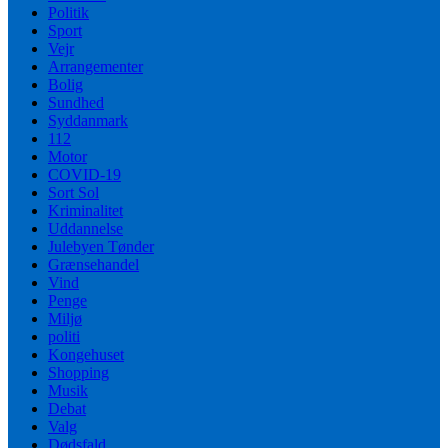
Politik
Sport
Vejr
Arrangementer
Bolig
Sundhed
Syddanmark
112
Motor
COVID-19
Sort Sol
Kriminalitet
Uddannelse
Julebyen Tønder
Grænsehandel
Vind
Penge
Miljø
politi
Kongehuset
Shopping
Musik
Debat
Valg
Dødsfald