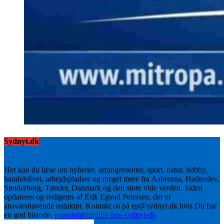
Sydnyt.dk
Her kan du læse om nyheder, arrangementer, sport, natur, hobby,
handelslivet, arbejdspladser og meget mere fra Aabenraa, Haderslev,
Sønderborg, Tønder, Danmark og den store vide verden. Siden
opdateres og redigeres af Erik Egvad Petersen, der er
ansvarshavende redaktør. Kontakt os på ep@sydnyt.dk hvis Du har
en god historie.
persondatapolitik-hos-sydnyt-dk