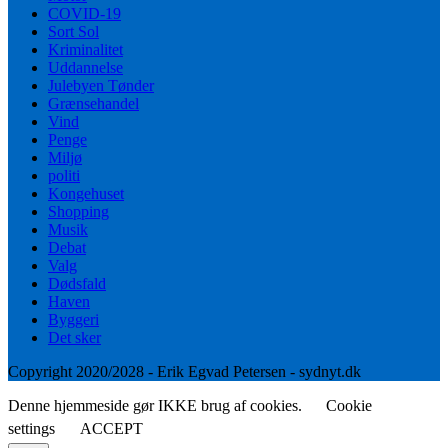
COVID-19
Sort Sol
Kriminalitet
Uddannelse
Julebyen Tønder
Grænsehandel
Vind
Penge
Miljø
politi
Kongehuset
Shopping
Musik
Debat
Valg
Dødsfald
Haven
Byggeri
Det sker
Copyright 2020/2028 - Erik Egvad Petersen - sydnyt.dk
Denne hjemmeside gør IKKE brug af cookies.
Cookie
settings
ACCEPT