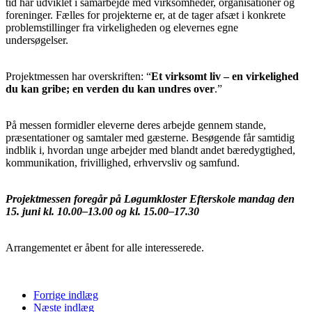
tid har udviklet i samarbejde med virksomheder, organisationer og
foreninger. Fælles for projekterne er, at de tager afsæt i konkrete
problemstillinger fra virkeligheden og elevernes egne
undersøgelser.
Projektmessen har overskriften: “
Et virksomt liv – en virkelighed
du kan gribe; en verden du kan undres over
.”
På messen formidler eleverne deres arbejde gennem stande,
præsentationer og samtaler med gæsterne. Besøgende får samtidig
indblik i, hvordan unge arbejder med blandt andet bæredygtighed,
kommunikation, frivillighed, erhvervsliv og samfund.
Projektmessen foregår på Løgumkloster Efterskole mandag den
15. juni kl. 10.00–13.00 og kl. 15.00–17.30
Arrangementet er åbent for alle interesserede.
Forrige indlæg
Næste indlæg