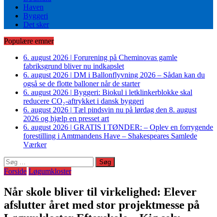
Haven
Byggeri
Det sker
Populære emner
6. august 2026
|
Forurening på Cheminovas gamle
fabriksgrund bliver nu indkapslet
6. august 2026
|
DM i Ballonflyvning 2026 – Sådan kan du
også se de flotte balloner når de starter
6. august 2026
|
Byggeri: Biokul i letklinkerblokke skal
reducere CO₂-aftrykket i dansk byggeri
6. august 2026
|
Tæl pindsvin nu på lørdag den 8. august
2026 og hjælp en presset art
6. august 2026
|
GRATIS I TØNDER: – Oplev en forrygende
forestilling i Amtmandens Have – Shakespeares Samlede
Værker
Søg
efter:
Forside
Løgumkloster
Når skole bliver til virkelighed: Elever
afslutter året med stor projektmesse på