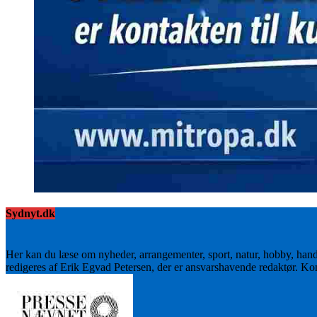
Sydnyt.dk
Her kan du læse om nyheder, arrangementer, sport, natur, hobby, han
redigeres af Erik Egvad Petersen, der er ansvarshavende redaktør. K