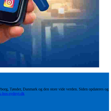
erborg, Tønder, Danmark og den store vide verden. Siden opdateres og
ik-hos-sydnyt-dk