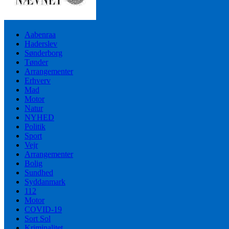
Aabenraa
Haderslev
Sønderborg
Tønder
Arrangementer
Erhverv
Mad
Motor
Natur
NYHED
Politik
Sport
Vejr
Arrangementer
Bolig
Sundhed
Syddanmark
112
Motor
COVID-19
Sort Sol
Kriminalitet