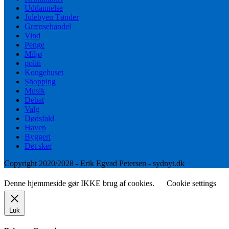
Uddannelse
Julebyen Tønder
Grænsehandel
Vind
Penge
Miljø
politi
Kongehuset
Shopping
Musik
Debat
Valg
Dødsfald
Haven
Byggeri
Det sker
Copyright 2020/2028 - Erik Egvad Petersen - sydnyt.dk
Denne hjemmeside gør IKKE brug af cookies.
Cookie settings
Luk