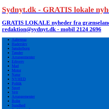
Sydnyt.dk - GRATIS lokale nyh
GRATIS LOKALE nyheder fra grænselandet,
redaktion@sydnyt.dk - mobil 2124 2696
Aabenraa
Haderslev
Sønderborg
Tønder
Arrangementer
Erhverv
Mad
Motor
Natur
NYHED
Politik
Sport
Vejr
Arrangementer
Bolig
Sundhed