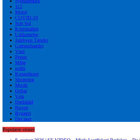
Syddanmark
112
Motor
COVID-19
Sort Sol
Kriminalitet
Uddannelse
Julebyen Tønder
Grænsehandel
Vind
Penge
Miljø
politi
Kongehuset
Shopping
Musik
Debat
Valg
Dødsfald
Haven
Byggeri
Det sker
Populære emner