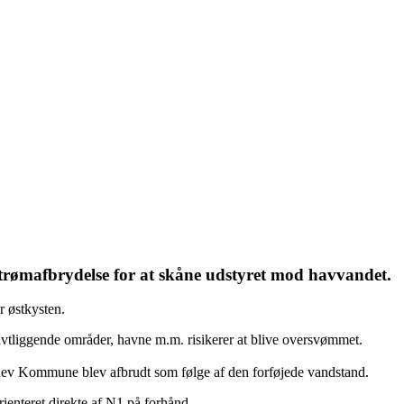
 strømafbrydelse for at skåne udstyret mod havvandet.
r østkysten.
lavtliggende områder, havne m.m. risikerer at blive oversvømmet.
slev Kommune blev afbrudt som følge af den forføjede vandstand.
rienteret direkte af N1 på forhånd.