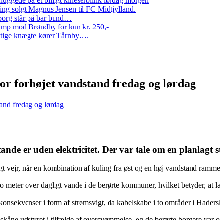
ggede på et billigt kineserblink lørdag morgen
ng solgt Magnus Jensen til FC Midtjylland.
erborg står på bar bund…
amp mod Brøndby for kun kr. 250,-
Rigtige knægte kører Tårnby….
or forhøjet vandstand fredag og lørdag
tand fredag og lørdag
tande er uden elektricitet. Der var tale om en planlagt
ligt vejr, når en kombination af kuling fra øst og en høj vandstand ramme
 to meter over dagligt vande i de berørte kommuner, hvilket betyder, at 
konsekvenser i form af strømsvigt, da kabelskabe i to områder i Hader
 skåne udstyret i tilfælde af oversvømmelse, og de berørte borgere var o