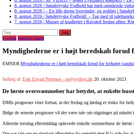
8. august 2026
|
SE VIDEO – Mjøls Lystfiskeri Rødekro – De hu
8. august 2026
|
Sønderjyske Fodbold har med omgående virkni
8. august 2026
|
– En lille dreng forsvinder, og politiet i Sønd
8. august 2026
|
Sønderjyske Fodbold: – Tag med til udebanek
7. august 2026
|
Masser af knallerter i Ravsted fredag aften: 
Søg
efter:
Forside
Sønderjylland
Myndighederne er i højt beredskab forud f
EMNER:
Myndighederne er i højt beredskab forud for forhøjet vands
Indlæg af:
Erik Egvad Petersen - ep@sydnyt.dk
20. oktober 2023
De første oversvømmelser har betydet, at enkelte huss
DMIs prognoser viser fortsat, at der fredag og lørdag er risiko for far
Ifølge de seneste prognoser vil der være tale om stigninger på mindst
Allerede torsdag eftermiddag oplevede enkelte sommerhuse de første 
Der var tale om en planlagt afbrydelse fra netselskabet N1s side for at