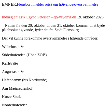
EMNER:
Flensborg melder også om højvande/oversvømmelse
Indlæg af:
Erik Egvad Petersen - ep@sydnyt.dk
19. oktober 2023
– Natten fra den 20. oktober til den 21. oktober kommer til at byde
på absolut højvande, lyder det fra Stadt Flensburg.
Der vil kunne forekomme oversvømmelse i følgende områder:
Wilhelmstraße
Süderhofenden (Höhe ZOB)
Karlstraße
Augustastraße
Hafendamm (bis Nordstraße)
Am Magarethenhof
Kurze Straße
Norderhofenden