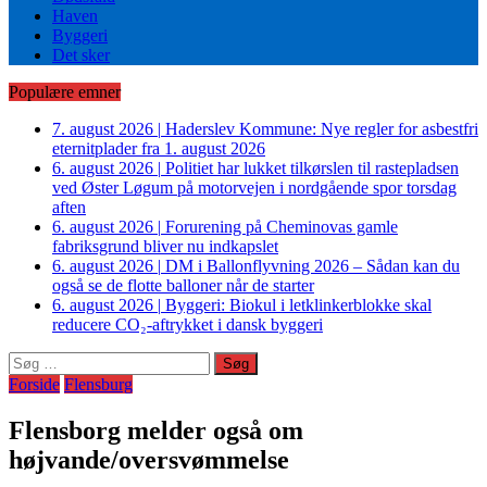
Haven
Byggeri
Det sker
Populære emner
7. august 2026
|
Haderslev Kommune: Nye regler for asbestfri
eternitplader fra 1. august 2026
6. august 2026
|
Politiet har lukket tilkørslen til rastepladsen
ved Øster Løgum på motorvejen i nordgående spor torsdag
aften
6. august 2026
|
Forurening på Cheminovas gamle
fabriksgrund bliver nu indkapslet
6. august 2026
|
DM i Ballonflyvning 2026 – Sådan kan du
også se de flotte balloner når de starter
6. august 2026
|
Byggeri: Biokul i letklinkerblokke skal
reducere CO₂-aftrykket i dansk byggeri
Søg
efter:
Forside
Flensburg
Flensborg melder også om
højvande/oversvømmelse