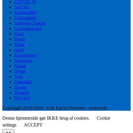
COVID-19
Sort Sol
Kriminalitet
Uddannelse
Julebyen Tønder
Grænsehandel
Vind
Penge
Miljø
politi
Kongehuset
Shopping
Musik
Debat
Valg
Dødsfald
Haven
Byggeri
Det sker
Copyright 2020/2028 - Erik Egvad Petersen - sydnyt.dk
Denne hjemmeside gør IKKE brug af cookies.
Cookie
settings
ACCEPT