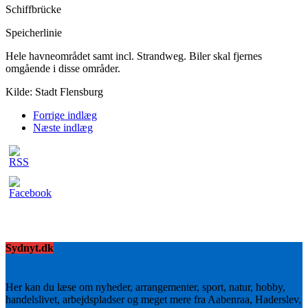
Schiffbrücke
Speicherlinie
Hele havneområdet samt incl. Strandweg. Biler skal fjernes
omgående i disse områder.
Kilde: Stadt Flensburg
Forrige indlæg
Næste indlæg
Sydnyt.dk
Her kan du læse om nyheder, arrangementer, sport, natur, hobby,
handelslivet, arbejdspladser og meget mere fra Aabenraa, Haderslev,