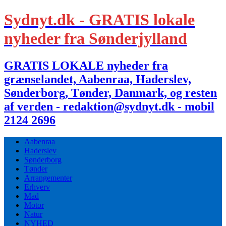
Sydnyt.dk - GRATIS lokale
nyheder fra Sønderjylland
GRATIS LOKALE nyheder fra
grænselandet, Aabenraa, Haderslev,
Sønderborg, Tønder, Danmark, og resten
af verden - redaktion@sydnyt.dk - mobil
2124 2696
Aabenraa
Haderslev
Sønderborg
Tønder
Arrangementer
Erhverv
Mad
Motor
Natur
NYHED