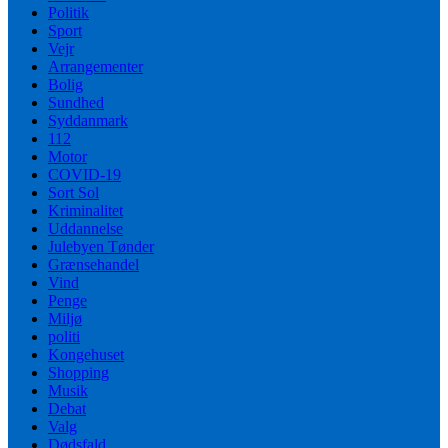
Politik
Sport
Vejr
Arrangementer
Bolig
Sundhed
Syddanmark
112
Motor
COVID-19
Sort Sol
Kriminalitet
Uddannelse
Julebyen Tønder
Grænsehandel
Vind
Penge
Miljø
politi
Kongehuset
Shopping
Musik
Debat
Valg
Dødsfald