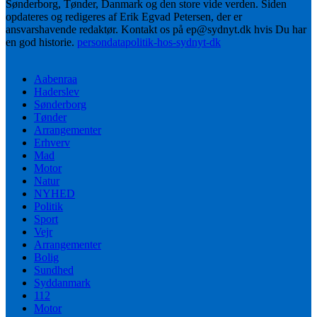
Sønderborg, Tønder, Danmark og den store vide verden. Siden
opdateres og redigeres af Erik Egvad Petersen, der er
ansvarshavende redaktør. Kontakt os på ep@sydnyt.dk hvis Du har
en god historie.
persondatapolitik-hos-sydnyt-dk
Aabenraa
Haderslev
Sønderborg
Tønder
Arrangementer
Erhverv
Mad
Motor
Natur
NYHED
Politik
Sport
Vejr
Arrangementer
Bolig
Sundhed
Syddanmark
112
Motor