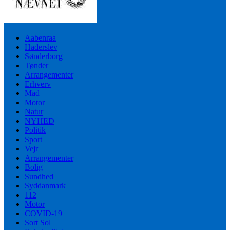
Aabenraa
Haderslev
Sønderborg
Tønder
Arrangementer
Erhverv
Mad
Motor
Natur
NYHED
Politik
Sport
Vejr
Arrangementer
Bolig
Sundhed
Syddanmark
112
Motor
COVID-19
Sort Sol