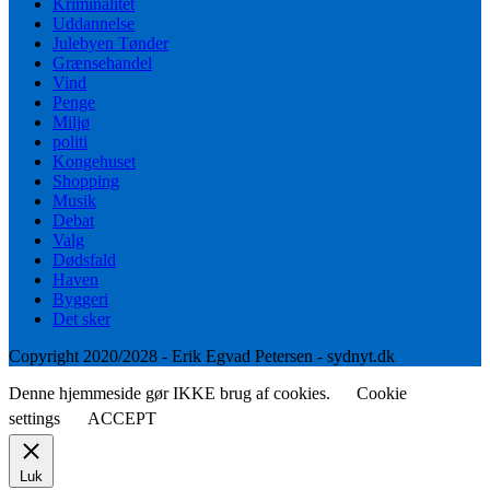
Kriminalitet
Uddannelse
Julebyen Tønder
Grænsehandel
Vind
Penge
Miljø
politi
Kongehuset
Shopping
Musik
Debat
Valg
Dødsfald
Haven
Byggeri
Det sker
Copyright 2020/2028 - Erik Egvad Petersen - sydnyt.dk
Denne hjemmeside gør IKKE brug af cookies.
Cookie
settings
ACCEPT
Luk