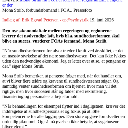
er der
Mona Striib, forbundsformand i FOA.. Pressefoto
Indlæg af:
Erik Egvad Petersen - ep@sydnyt.dk
19. juni 2026
Den nye økonomiaftale mellem regeringen og regionerne
leverer det nødvendige løft, hvis bl.a. sundhedsreformen skal
blive en succes, vurderer FOAs formand, Mona Striib.
”Når sundhedsreformen for alvor træder i kraft ved årsskiftet, er det
en massiv styrkelse af det nære sundhedsvæsen. Det kan ikke lykkes
uden den nødvendige økonomi. Jeg er lettet over at se, at pengene er
der,” siger Mona Striib.
Mona Striib bemærker, at pengene følger med, når det handler om,
at vi bliver flere ældre og kravene til sundhedsvæsenet stiger. Og
samtidig venter sundhedsreformen om hjørnet, hvor man vil det
rigtige, men hvor succesen står og falder med rekruttering,
finansiering og personalets arbejdsforhold:
”Når behandlingen for eksempel flytter ind i dagligstuen, kræver det
inddragelse af sundhedspersonalet og fokus på at løfte
kompetencerne for alle faggrupper. Den store opgave forudsætter en
ordentlig økonomi. Og så må øvelsen ikke betyde, at sygehusene
bliver glemt.”