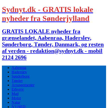
Sydnyt.dk - GRATIS lokale
nyheder fra Sønderjylland
GRATIS LOKALE nyheder fra
grænselandet, Aabenraa, Haderslev,
Sønderborg, Tønder, Danmark, og resten
af verden - redaktion@sydnyt.dk - mobil
2124 2696
Aabenraa
Haderslev
Sønderborg
Tønder
Arrangementer
Erhverv
Mad
Motor
Natur
NYHED