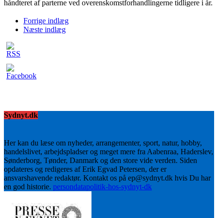
håndteret af parterne ved overenskomstforhandlingerne tidligere i år.
Forrige indlæg
Næste indlæg
Sydnyt.dk
Her kan du læse om nyheder, arrangementer, sport, natur, hobby,
handelslivet, arbejdspladser og meget mere fra Aabenraa, Haderslev,
Sønderborg, Tønder, Danmark og den store vide verden. Siden
opdateres og redigeres af Erik Egvad Petersen, der er
ansvarshavende redaktør. Kontakt os på ep@sydnyt.dk hvis Du har
en god historie.
persondatapolitik-hos-sydnyt-dk