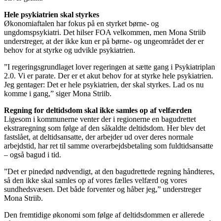
Hele psykiatrien skal styrkes
Økonomiaftalen har fokus på en styrket børne- og
ungdomspsykiatri. Det hilser FOA velkommen, men Mona Striib
understreger, at der ikke kun er på børne- og ungeområdet der er
behov for at styrke og udvikle psykiatrien.
”I regeringsgrundlaget lover regeringen at sætte gang i Psykiatriplan
2.0. Vi er parate. Der er et akut behov for at styrke hele psykiatrien.
Jeg gentager: Det er hele psykiatrien, der skal styrkes. Lad os nu
komme i gang,” siger Mona Striib.
Regning for deltidsdom skal ikke samles op af velfærden
Ligesom i kommunerne venter der i regionerne en bagudrettet
ekstraregning som følge af den såkaldte deltidsdom. Her blev det
fastslået, at deltidsansatte, der arbejder ud over deres normale
arbejdstid, har ret til samme overarbejdsbetaling som fuldtidsansatte
– også bagud i tid.
”Det er pinedød nødvendigt, at den bagudrettede regning håndteres,
så den ikke skal samles op af vores fælles velfærd og vores
sundhedsvæsen. Det både forventer og håber jeg,” understreger
Mona Striib.
Den fremtidige økonomi som følge af deltidsdommen er allerede