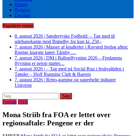
Haven
Byggeri
Det sker
Populære emner
8. august 2026
|
Sønderjyske Fodbold: – Tag med til
udebanekamp mod Brøndby for kun kr. 250,-
7. august 2026
|
Masser af knallerter i Ravsted fredag aften:
Rigtige knægte kører Tårnby….
7. august 2026
|
DM i Ballonflyvning 2026 – Fredagens
flyvning er netop startet…
7. august 2026
|
– Tag med på Social Run i festivaltiden i
Tønder – Hoff Running Club & Bareen
7. august 2026
|
Retro-gaming og superhelte indtager
Universe
Søg
efter:
Forside
FOA
Mona Striib fra FOA er lettet over
regionsaftale: Pengene er der
EMNER:
Mona Striib fra FOA er lettet over regionsaftale: Pengene