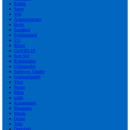
Politik
Sport
Vejr
Arrangementer
Bolig
Sundhed
Syddanmark
112
Motor
COVID-19
Sort Sol
Kriminalitet
Uddannelse
Julebyen Tønder
Grænsehandel
Vind
Penge
Miljø
politi
Kongehuset
Shopping
Musik
Debat
Valg
Dødsfald