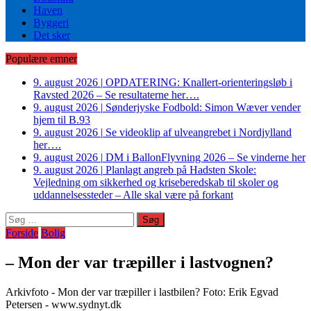
Haven
Byggeri
Det sker
Populære emner
9. august 2026
|
OPDATERING: Knallert-orienteringsløb i
Ravsted 2026 – Se resultaterne her….
9. august 2026
|
Sønderjyske Fodbold: Simon Wæver vender
hjem til B.93
9. august 2026
|
Se videoklip af ulveangrebet i Nordjylland
her….
9. august 2026
|
DM i BallonFlyvning 2026 – Se vinderne her
9. august 2026
|
Planlagt angreb på Hadsten Skole:
Vejledning om sikkerhed og kriseberedskab til skoler og
uddannelsessteder – Alle skal være på forkant
Søg
efter:
Forside
Bolig
– Mon der var træpiller i lastvognen?
Arkivfoto - Mon der var træpiller i lastbilen? Foto: Erik Egvad
Petersen - www.sydnyt.dk