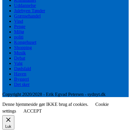
Kriminalitet
Uddannelse
Julebyen Tønder
Grænsehandel
Vind
Penge
Miljø
politi
Kongehuset
Shopping
Musik
Debat
Valg
Dødsfald
Haven
Byggeri
Det sker
Copyright 2020/2028 - Erik Egvad Petersen - sydnyt.dk
Denne hjemmeside gør IKKE brug af cookies.
Cookie
settings
ACCEPT
Luk