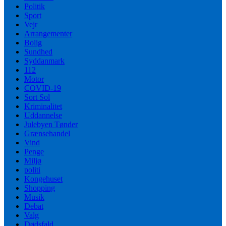
Politik
Sport
Vejr
Arrangementer
Bolig
Sundhed
Syddanmark
112
Motor
COVID-19
Sort Sol
Kriminalitet
Uddannelse
Julebyen Tønder
Grænsehandel
Vind
Penge
Miljø
politi
Kongehuset
Shopping
Musik
Debat
Valg
Dødsfald