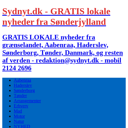
Sydnyt.dk - GRATIS lokale
nyheder fra Sønderjylland
GRATIS LOKALE nyheder fra
grænselandet, Aabenraa, Haderslev,
Sønderborg, Tønder, Danmark, og resten
af verden - redaktion@sydnyt.dk - mobil
2124 2696
Aabenraa
Haderslev
Sønderborg
Tønder
Arrangementer
Erhverv
Mad
Motor
Natur
NYHED