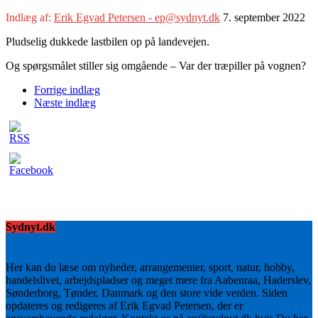
Indlæg af:
Erik Egvad Petersen - ep@sydnyt.dk
7. september 2022
Pludselig dukkede lastbilen op på landevejen.
Og spørgsmålet stiller sig omgående – Var der træpiller på vognen?
Forrige indlæg
Næste indlæg
Sydnyt.dk
Her kan du læse om nyheder, arrangementer, sport, natur, hobby,
handelslivet, arbejdspladser og meget mere fra Aabenraa, Haderslev,
Sønderborg, Tønder, Danmark og den store vide verden. Siden
opdateres og redigeres af Erik Egvad Petersen, der er