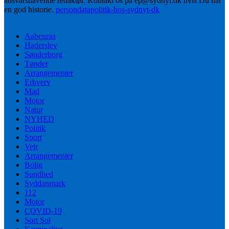
ansvarshavende redaktør. Kontakt os på ep@sydnyt.dk hvis Du har
en god historie.
persondatapolitik-hos-sydnyt-dk
Aabenraa
Haderslev
Sønderborg
Tønder
Arrangementer
Erhverv
Mad
Motor
Natur
NYHED
Politik
Sport
Vejr
Arrangementer
Bolig
Sundhed
Syddanmark
112
Motor
COVID-19
Sort Sol