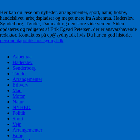
Her kan du læse om nyheder, arrangementer, sport, natur, hobby,
handelslivet, arbejdspladser og meget mere fra Aabenraa, Haderslev,
Sønderborg, Tønder, Danmark og den store vide verden. Siden
opdateres og redigeres af Erik Egvad Petersen, der er ansvarshavende
redaktør. Kontakt os på ep@sydnyt.dk hvis Du har en god historie.
persondatapolitik-hos-sydnyt-dk
Aabenraa
Haderslev
Sønderborg
Tønder
Arrangementer
Erhverv
Mad
Motor
Natur
NYHED
Politik
Sport
Vejr
Arrangementer
Bolig