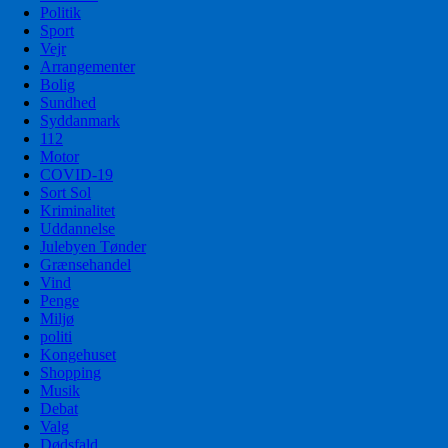
Politik
Sport
Vejr
Arrangementer
Bolig
Sundhed
Syddanmark
112
Motor
COVID-19
Sort Sol
Kriminalitet
Uddannelse
Julebyen Tønder
Grænsehandel
Vind
Penge
Miljø
politi
Kongehuset
Shopping
Musik
Debat
Valg
Dødsfald