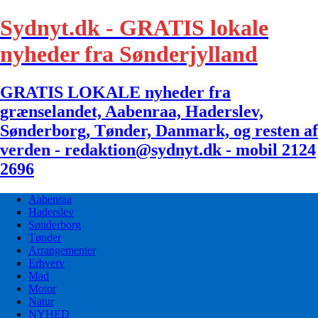
Sydnyt.dk - GRATIS lokale
nyheder fra Sønderjylland
GRATIS LOKALE nyheder fra
grænselandet, Aabenraa, Haderslev,
Sønderborg, Tønder, Danmark, og resten af
verden - redaktion@sydnyt.dk - mobil 2124
2696
Aabenraa
Haderslev
Sønderborg
Tønder
Arrangementer
Erhverv
Mad
Motor
Natur
NYHED