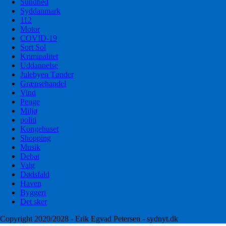
Sundhed
Syddanmark
112
Motor
COVID-19
Sort Sol
Kriminalitet
Uddannelse
Julebyen Tønder
Grænsehandel
Vind
Penge
Miljø
politi
Kongehuset
Shopping
Musik
Debat
Valg
Dødsfald
Haven
Byggeri
Det sker
Copyright 2020/2028 - Erik Egvad Petersen - sydnyt.dk