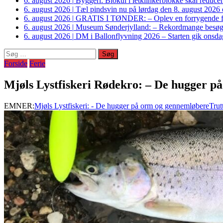
6. august 2026
|
Byggeri: Biokul i letklinkerblokke skal reduce
6. august 2026
|
Tæl pindsvin nu på lørdag den 8. august 2026 o
6. august 2026
|
GRATIS I TØNDER: – Oplev en forrygende fo
6. august 2026
|
Museum Sønderjylland: – Rekordmange besøgte G
6. august 2026
|
DM i Ballonflyvning 2026 – Starten gik onsdag
Søg
efter:
Forside
Ferie
Mjøls Lystfiskeri Rødekro: – De hugger p
EMNER:
Mjøls Lystfiskeri: - De hugger på orm og gennemløbere
Trut