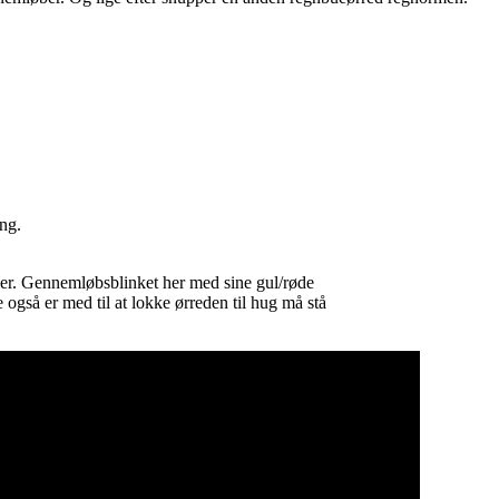
ang.
rver. Gennemløbsblinket her med sine gul/røde
 også er med til at lokke ørreden til hug må stå