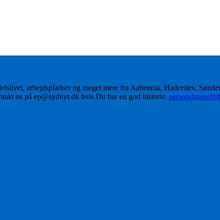
delslivet, arbejdspladser og meget mere fra Aabenraa, Haderslev, Sønd
ontakt os på ep@sydnyt.dk hvis Du har en god historie.
persondatapolit