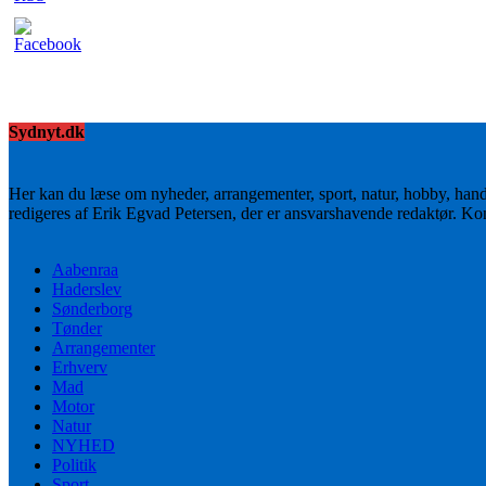
Sydnyt.dk
Her kan du læse om nyheder, arrangementer, sport, natur, hobby, han
redigeres af Erik Egvad Petersen, der er ansvarshavende redaktør. K
Aabenraa
Haderslev
Sønderborg
Tønder
Arrangementer
Erhverv
Mad
Motor
Natur
NYHED
Politik
Sport