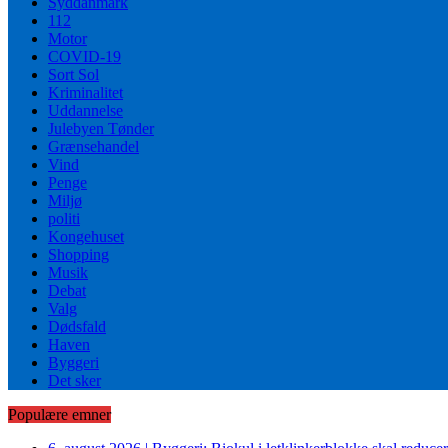
Syddanmark
112
Motor
COVID-19
Sort Sol
Kriminalitet
Uddannelse
Julebyen Tønder
Grænsehandel
Vind
Penge
Miljø
politi
Kongehuset
Shopping
Musik
Debat
Valg
Dødsfald
Haven
Byggeri
Det sker
Populære emner