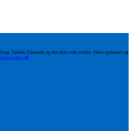
erborg, Tønder, Danmark og den store vide verden. Siden opdateres og
ik-hos-sydnyt-dk