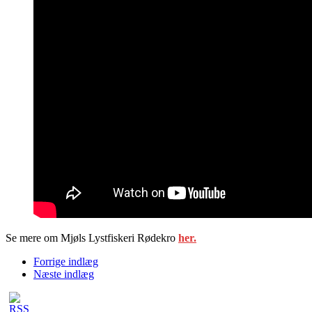
Se mere om Mjøls Lystfiskeri Rødekro
her.
Forrige indlæg
Næste indlæg