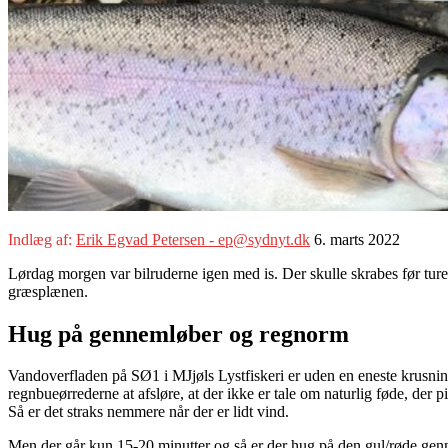
Indlæg af:
Erik Egvad Petersen - ep@sydnyt.dk
6. marts 2022
Lørdag morgen var bilruderne igen med is. Der skulle skrabes før tur
græsplænen.
Hug på gennemløber og regnorm
Vandoverfladen på SØ1 i MJjøls Lystfiskeri er uden en eneste krusning
regnbueørrederne at afsløre, at der ikke er tale om naturlig føde, der p
Så er det straks nemmere når der er lidt vind.
Men der går kun 15-20 minutter og så er der hug på den gul/røde gen