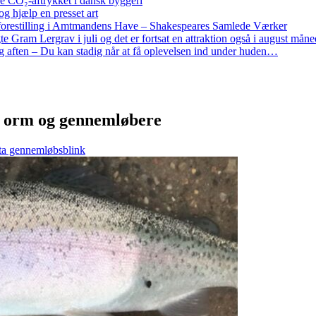
re CO₂-aftrykket i dansk byggeri
g hjælp en presset art
restilling i Amtmandens Have – Shakespeares Samlede Værker
ram Lergrav i juli og det er fortsat en attraktion også i august måne
 aften – Du kan stadig når at få oplevelsen ind under huden…
å orm og gennemløbere
ta gennemløbsblink