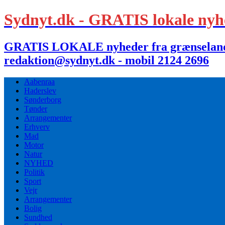
Sydnyt.dk - GRATIS lokale nyh
GRATIS LOKALE nyheder fra grænselandet,
redaktion@sydnyt.dk - mobil 2124 2696
Aabenraa
Haderslev
Sønderborg
Tønder
Arrangementer
Erhverv
Mad
Motor
Natur
NYHED
Politik
Sport
Vejr
Arrangementer
Bolig
Sundhed