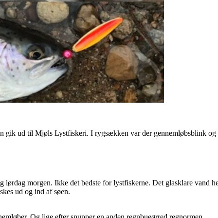
en gik ud til Mjøls Lystfiskeri. I rygsækken var der gennemløbsblink og
 lørdag morgen. Ikke det bedste for lystfiskerne. Det glasklare vand he
iskes ud og ind af søen.
nemløber. Og lige efter snupper en anden regnbueørred regnormen.