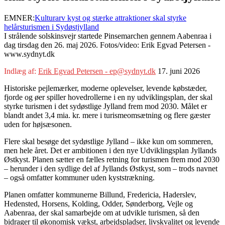
EMNER:
Kulturarv kyst og stærke attraktioner skal styrke
helårsturismen i Sydøstjylland
I strålende solskinsvejr startede Pinsemarchen gennem Aabenraa i
dag tirsdag den 26. maj 2026. Fotos/video: Erik Egvad Petersen -
www.sydnyt.dk
Indlæg af:
Erik Egvad Petersen - ep@sydnyt.dk
17. juni 2026
Historiske pejlemærker, moderne oplevelser, levende købstæder,
fjorde og øer spiller hovedrollerne i en ny udviklingsplan, der skal
styrke turismen i det sydøstlige Jylland frem mod 2030. Målet er
blandt andet 3,4 mia. kr. mere i turismeomsætning og flere gæster
uden for højsæsonen.
Flere skal besøge det sydøstlige Jylland – ikke kun om sommeren,
men hele året. Det er ambitionen i den nye Udviklingsplan Jyllands
Østkyst. Planen sætter en fælles retning for turismen frem mod 2030
– herunder i den sydlige del af Jyllands Østkyst, som – trods navnet
– også omfatter kommuner uden kyststrækning.
Planen omfatter kommunerne Billund, Fredericia, Haderslev,
Hedensted, Horsens, Kolding, Odder, Sønderborg, Vejle og
Aabenraa, der skal samarbejde om at udvikle turismen, så den
bidrager til økonomisk vækst, arbejdspladser, livskvalitet og levende