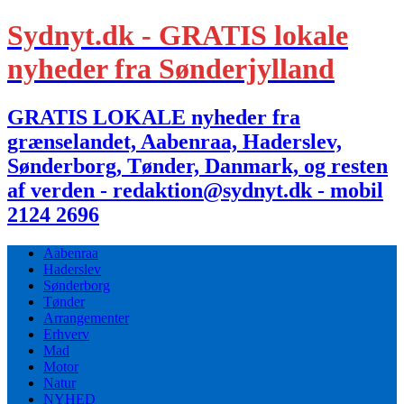
Sydnyt.dk - GRATIS lokale
nyheder fra Sønderjylland
GRATIS LOKALE nyheder fra
grænselandet, Aabenraa, Haderslev,
Sønderborg, Tønder, Danmark, og resten
af verden - redaktion@sydnyt.dk - mobil
2124 2696
Aabenraa
Haderslev
Sønderborg
Tønder
Arrangementer
Erhverv
Mad
Motor
Natur
NYHED