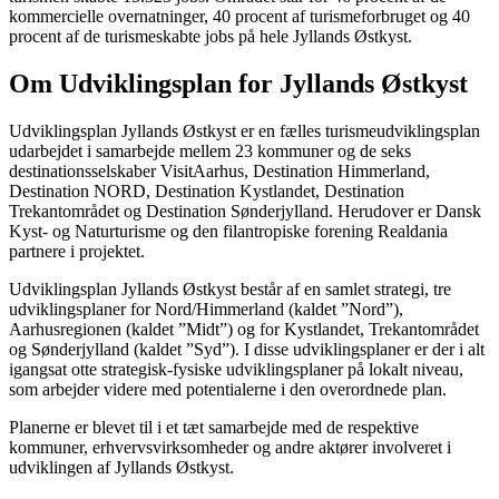
kommercielle overnatninger, 40 procent af turismeforbruget og 40
procent af de turismeskabte jobs på hele Jyllands Østkyst.
Om Udviklingsplan for Jyllands Østkyst
Udviklingsplan Jyllands Østkyst er en fælles turismeudviklingsplan
udarbejdet i samarbejde mellem 23 kommuner og de seks
destinationsselskaber VisitAarhus, Destination Himmerland,
Destination NORD, Destination Kystlandet, Destination
Trekantområdet og Destination Sønderjylland. Herudover er Dansk
Kyst- og Naturturisme og den filantropiske forening Realdania
partnere i projektet.
Udviklingsplan Jyllands Østkyst består af en samlet strategi, tre
udviklingsplaner for Nord/Himmerland (kaldet ”Nord”),
Aarhusregionen (kaldet ”Midt”) og for Kystlandet, Trekantområdet
og Sønderjylland (kaldet ”Syd”). I disse udviklingsplaner er der i alt
igangsat otte strategisk-fysiske udviklingsplaner på lokalt niveau,
som arbejder videre med potentialerne i den overordnede plan.
Planerne er blevet til i et tæt samarbejde med de respektive
kommuner, erhvervsvirksomheder og andre aktører involveret i
udviklingen af Jyllands Østkyst.