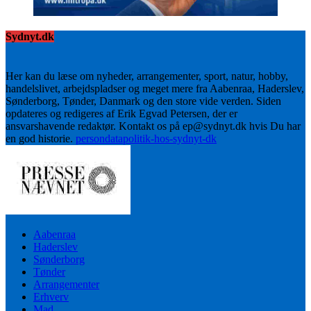
Sydnyt.dk
Her kan du læse om nyheder, arrangementer, sport, natur, hobby,
handelslivet, arbejdspladser og meget mere fra Aabenraa, Haderslev,
Sønderborg, Tønder, Danmark og den store vide verden. Siden
opdateres og redigeres af Erik Egvad Petersen, der er
ansvarshavende redaktør. Kontakt os på ep@sydnyt.dk hvis Du har
en god historie.
persondatapolitik-hos-sydnyt-dk
Aabenraa
Haderslev
Sønderborg
Tønder
Arrangementer
Erhverv
Mad