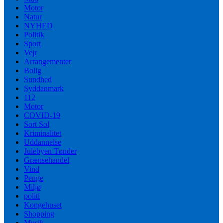
Motor
Natur
NYHED
Politik
Sport
Vejr
Arrangementer
Bolig
Sundhed
Syddanmark
112
Motor
COVID-19
Sort Sol
Kriminalitet
Uddannelse
Julebyen Tønder
Grænsehandel
Vind
Penge
Miljø
politi
Kongehuset
Shopping
Musik