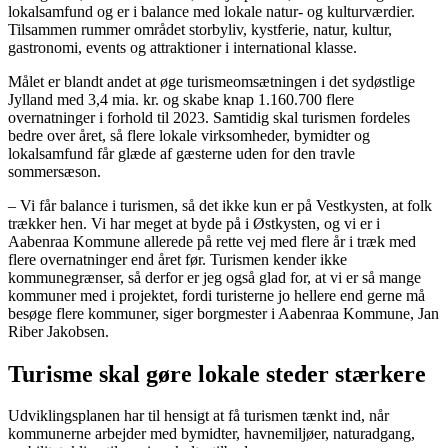
lokalsamfund og er i balance med lokale natur- og kulturværdier.
Tilsammen rummer området storbyliv, kystferie, natur, kultur,
gastronomi, events og attraktioner i international klasse.
Målet er blandt andet at øge turismeomsætningen i det sydøstlige
Jylland med 3,4 mia. kr. og skabe knap 1.160.700 flere
overnatninger i forhold til 2023. Samtidig skal turismen fordeles
bedre over året, så flere lokale virksomheder, bymidter og
lokalsamfund får glæde af gæsterne uden for den travle
sommersæson.
– Vi får balance i turismen, så det ikke kun er på Vestkysten, at folk
trækker hen. Vi har meget at byde på i Østkysten, og vi er i
Aabenraa Kommune allerede på rette vej med flere år i træk med
flere overnatninger end året før. Turismen kender ikke
kommunegrænser, så derfor er jeg også glad for, at vi er så mange
kommuner med i projektet, fordi turisterne jo hellere end gerne må
besøge flere kommuner, siger borgmester i Aabenraa Kommune, Jan
Riber Jakobsen.
Turisme skal gøre lokale steder stærkere
Udviklingsplanen har til hensigt at få turismen tænkt ind, når
kommunerne arbejder med bymidter, havnemiljøer, naturadgang,