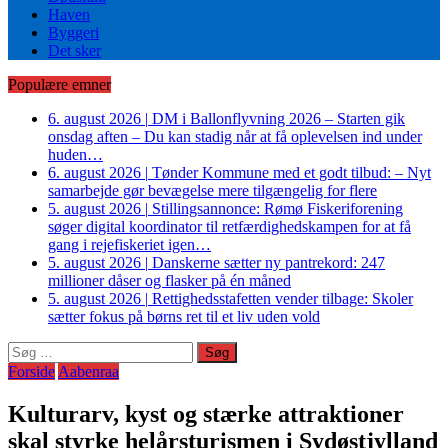
Haven
Byggeri
Det sker
Populære emner
6. august 2026
|
DM i Ballonflyvning 2026 – Starten gik
onsdag aften – Du kan stadig når at få oplevelsen ind under
huden…
6. august 2026
|
Tønder Kommune med et godt tilbud: – Nyt
samarbejde gør bevægelse mere tilgængelig for flere
5. august 2026
|
Stillingsannonce: Rømø Fiskeriforening
søger digital koordinator til retfærdighedskampen for at få
gang i rejefiskeriet igen…
5. august 2026
|
Danskerne sætter ny pantrekord: 247
millioner dåser og flasker på én måned
5. august 2026
|
Rettighedsstafetten vender tilbage: Skoler
sætter fokus på børns ret til et liv uden vold
Søg
efter:
Forside
Aabenraa
Kulturarv, kyst og stærke attraktioner
skal styrke helårsturismen i Sydøstjylland