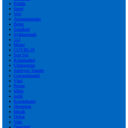
Politik
Sport
Vejr
Arrangementer
Bolig
Sundhed
Syddanmark
112
Motor
COVID-19
Sort Sol
Kriminalitet
Uddannelse
Julebyen Tønder
Grænsehandel
Vind
Penge
Miljø
politi
Kongehuset
Shopping
Musik
Debat
Valg
Dødsfald