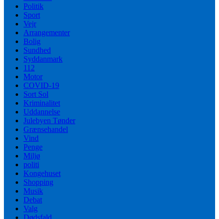
Politik
Sport
Vejr
Arrangementer
Bolig
Sundhed
Syddanmark
112
Motor
COVID-19
Sort Sol
Kriminalitet
Uddannelse
Julebyen Tønder
Grænsehandel
Vind
Penge
Miljø
politi
Kongehuset
Shopping
Musik
Debat
Valg
Dødsfald