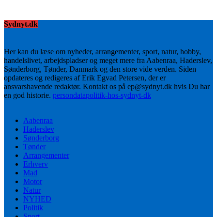
Sydnyt.dk
Her kan du læse om nyheder, arrangementer, sport, natur, hobby,
handelslivet, arbejdspladser og meget mere fra Aabenraa, Haderslev,
Sønderborg, Tønder, Danmark og den store vide verden. Siden
opdateres og redigeres af Erik Egvad Petersen, der er
ansvarshavende redaktør. Kontakt os på ep@sydnyt.dk hvis Du har
en god historie.
persondatapolitik-hos-sydnyt-dk
Aabenraa
Haderslev
Sønderborg
Tønder
Arrangementer
Erhverv
Mad
Motor
Natur
NYHED
Politik
Sport