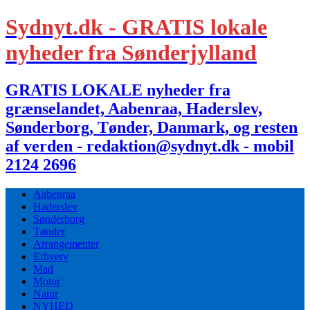
Sydnyt.dk - GRATIS lokale
nyheder fra Sønderjylland
GRATIS LOKALE nyheder fra
grænselandet, Aabenraa, Haderslev,
Sønderborg, Tønder, Danmark, og resten
af verden - redaktion@sydnyt.dk - mobil
2124 2696
Aabenraa
Haderslev
Sønderborg
Tønder
Arrangementer
Erhverv
Mad
Motor
Natur
NYHED