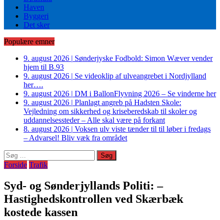
Haven
Byggeri
Det sker
Populære emner
9. august 2026
|
Sønderjyske Fodbold: Simon Wæver vender
hjem til B.93
9. august 2026
|
Se videoklip af ulveangrebet i Nordjylland
her….
9. august 2026
|
DM i BallonFlyvning 2026 – Se vinderne her
9. august 2026
|
Planlagt angreb på Hadsten Skole:
Vejledning om sikkerhed og kriseberedskab til skoler og
uddannelsessteder – Alle skal være på forkant
8. august 2026
|
Voksen ulv viste tænder til til løber i fredags
– Advarsel! Bliv væk fra området
Søg
efter:
Forside
Trafik
Syd- og Sønderjyllands Politi: –
Hastighedskontrollen ved Skærbæk
kostede kassen