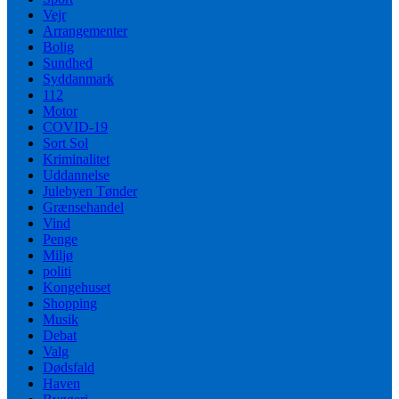
Vejr
Arrangementer
Bolig
Sundhed
Syddanmark
112
Motor
COVID-19
Sort Sol
Kriminalitet
Uddannelse
Julebyen Tønder
Grænsehandel
Vind
Penge
Miljø
politi
Kongehuset
Shopping
Musik
Debat
Valg
Dødsfald
Haven