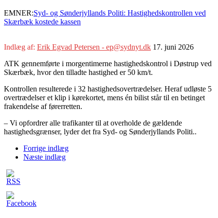
EMNER:
Syd- og Sønderjyllands Politi: Hastighedskontrollen ved
Skærbæk kostede kassen
Indlæg af:
Erik Egvad Petersen - ep@sydnyt.dk
17. juni 2026
ATK gennemførte i morgentimerne hastighedskontrol i Døstrup ved
Skærbæk, hvor den tilladte hastighed er 50 km/t.
Kontrollen resulterede i 32 hastighedsovertrædelser. Heraf udløste 5
overtrædelser et klip i kørekortet, mens én bilist står til en betinget
frakendelse af førerretten.
– Vi opfordrer alle trafikanter til at overholde de gældende
hastighedsgrænser, lyder det fra Syd- og Sønderjyllands Politi..
Forrige indlæg
Næste indlæg