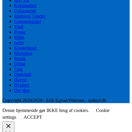
Sort Sol
Kriminalitet
Uddannelse
Julebyen Tønder
Grænsehandel
Vind
Penge
Miljø
politi
Kongehuset
Shopping
Musik
Debat
Valg
Dødsfald
Haven
Byggeri
Det sker
Copyright 2020/2028 - Erik Egvad Petersen - sydnyt.dk
Denne hjemmeside gør IKKE brug af cookies.
Cookie
settings
ACCEPT