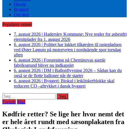
Haven
Byggeri
Det sker
Populære emner
7. august 2026
|
Haderslev Kommune: Nye regler for asbestfri
eternitplader fra 1. august 2026
6. august 2026
|
Politiet har lukket tilkørslen til rastepladsen
ved Øster Løgum på motorvejen i nordgående spor torsdag
aften
6. august 2026
|
Forurening på Cheminovas gamle
fabriksgrund bliver nu indkapslet
6. august 2026
|
DM i Ballonflyvning 2026 – Sådan kan du
også se de flotte balloner når de starter
6. august 2026
|
Byggeri: Biokul i letklinkerblokke skal
reducere CO₂-aftrykket i dansk byggeri
Søg
efter:
Forside
Mad
Kødfrie retter? Se lige her hvor nemt det
er hele året rundt med sæsonplakaten fra