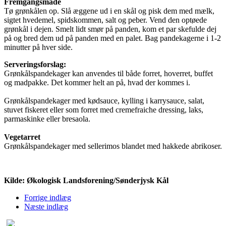
Fremgangsmåde
Tø grønkålen op. Slå æggene ud i en skål og pisk dem med mælk,
sigtet hvedemel, spidskommen, salt og peber. Vend den optøede
grønkål i dejen. Smelt lidt smør på panden, kom et par skefulde dej
på og bred dem ud på panden med en palet. Bag pandekagerne i 1-2
minutter på hver side.
Serveringsforslag:
Grønkålspandekager kan anvendes til både forret, hoverret, buffet
og madpakke. Det kommer helt an på, hvad der kommes i.
Grønkålspandekager med kødsauce, kylling i karrysauce, salat,
stuvet fiskeret eller som forret med cremefraiche dressing, laks,
parmaskinke eller bresaola.
Vegetarret
Grønkålspandekager med sellerimos blandet med hakkede abrikoser.
Kilde: Økologisk Landsforening/Sønderjysk Kål
Forrige indlæg
Næste indlæg