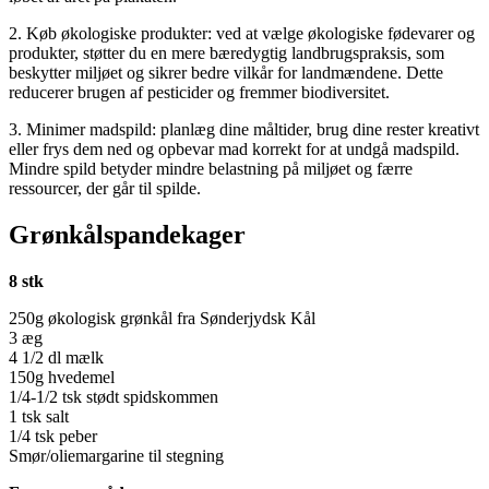
2. Køb økologiske produkter: ved at vælge økologiske fødevarer og
produkter, støtter du en mere bæredygtig landbrugspraksis, som
beskytter miljøet og sikrer bedre vilkår for landmændene. Dette
reducerer brugen af pesticider og fremmer biodiversitet.
3. Minimer madspild: planlæg dine måltider, brug dine rester kreativt
eller frys dem ned og opbevar mad korrekt for at undgå madspild.
Mindre spild betyder mindre belastning på miljøet og færre
ressourcer, der går til spilde.
Grønkålspandekager
8 stk
250g økologisk grønkål fra Sønderjydsk Kål
3 æg
4 1/2 dl mælk
150g hvedemel
1/4-1/2 tsk stødt spidskommen
1 tsk salt
1/4 tsk peber
Smør/oliemargarine til stegning