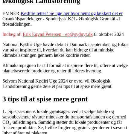
Økologisk Landsforening
EMNER:
Kødfrie retter? Se lige her hvor nemt og lækkert det er
Grønkålspandekager - Sønderjysk Kål - Økologisk Grønkål - i
frostafdelingen.
Indlæg af:
Erik Egvad Petersen - ep@sydnyt.dk
6. oktober 2024
National Kødfri Uge havde debut i Danmark i september, og fokus
var på at inspirere til, hvordan du kan bidrage til at mindske
klimabelastningen gennem lækre kødfrie retter.
Klimakampagnen har til formål at inspirere flere til, oftere at vælge
plantebaserede produkter og retter til i deres hverdag.
Selvom National Kødfri Uge 2024 er ovre, vil Økologisk
Landsforening gerne dele et par tips til at spise mere grønt.
3 tips til at spise mere grønt
1. Spis sæsonens lokale grøntsager: ved at vælge lokale og
sæsonbestemte råvarer mindsker du transportafstanden og dermed
CO₂-udledningen. Samtidig støtter du lokale producenter og får
friskere produkter. Se, hvilke frugter og grøntsager der er i sæson i
løbet af året på plakaten.