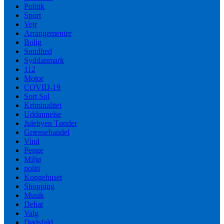
Politik
Sport
Vejr
Arrangementer
Bolig
Sundhed
Syddanmark
112
Motor
COVID-19
Sort Sol
Kriminalitet
Uddannelse
Julebyen Tønder
Grænsehandel
Vind
Penge
Miljø
politi
Kongehuset
Shopping
Musik
Debat
Valg
Dødsfald