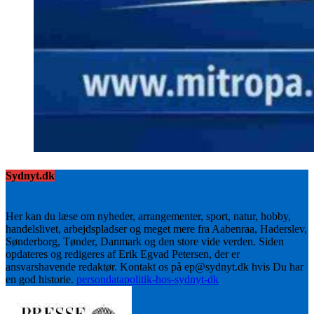
Sydnyt.dk
Her kan du læse om nyheder, arrangementer, sport, natur, hobby,
handelslivet, arbejdspladser og meget mere fra Aabenraa, Haderslev,
Sønderborg, Tønder, Danmark og den store vide verden. Siden
opdateres og redigeres af Erik Egvad Petersen, der er
ansvarshavende redaktør. Kontakt os på ep@sydnyt.dk hvis Du har
en god historie.
persondatapolitik-hos-sydnyt-dk