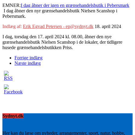
EMNER:
I dag åbner der igen en grænsehandelsbutik i Pebersmark
I dag åbner den nyr grænsehandelsbutik Nielsen Scanshop i
Pebersmark.
Indlæg af:
Erik Egvad Petersen - ep@sydnyt.dk
18. april 2024
I dag, torsdag den 17. april 2024 kl. 08.00, åbner den nye
grænsehandelsbutik Nielsen Scanshop i de lokaler, der tidligere
husede grænsehandelsbutikken Priss.
Forrige indlæg
Næste indlæg
Sydnyt.dk
Her kan du læse om nyheder, arrangementer, sport, natur, hobby,