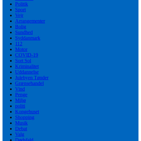
Politik
Sport
Vejr
Arrangementer
Bolig
Sundhed
Syddanmark
112
Motor
COVID-19
Sort Sol
Kriminalitet
Uddannelse
Julebyen Tønder
Grænsehandel
Vind
Penge
Miljø
politi
Kongehuset
Shopping
Musik
Debat
Valg
Dødsfald