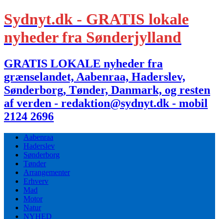
Sydnyt.dk - GRATIS lokale
nyheder fra Sønderjylland
GRATIS LOKALE nyheder fra
grænselandet, Aabenraa, Haderslev,
Sønderborg, Tønder, Danmark, og resten
af verden - redaktion@sydnyt.dk - mobil
2124 2696
Aabenraa
Haderslev
Sønderborg
Tønder
Arrangementer
Erhverv
Mad
Motor
Natur
NYHED