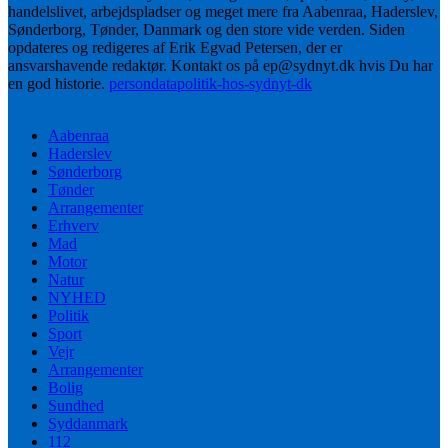
handelslivet, arbejdspladser og meget mere fra Aabenraa, Haderslev,
Sønderborg, Tønder, Danmark og den store vide verden. Siden
opdateres og redigeres af Erik Egvad Petersen, der er
ansvarshavende redaktør. Kontakt os på ep@sydnyt.dk hvis Du har
en god historie.
persondatapolitik-hos-sydnyt-dk
Aabenraa
Haderslev
Sønderborg
Tønder
Arrangementer
Erhverv
Mad
Motor
Natur
NYHED
Politik
Sport
Vejr
Arrangementer
Bolig
Sundhed
Syddanmark
112