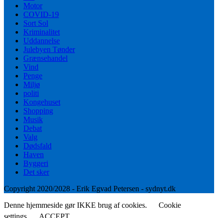
Motor
COVID-19
Sort Sol
Kriminalitet
Uddannelse
Julebyen Tønder
Grænsehandel
Vind
Penge
Miljø
politi
Kongehuset
Shopping
Musik
Debat
Valg
Dødsfald
Haven
Byggeri
Det sker
Copyright 2020/2028 - Erik Egvad Petersen - sydnyt.dk
Denne hjemmeside gør IKKE brug af cookies.
Cookie
settings
ACCEPT