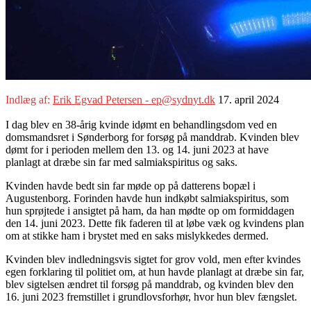
Indlæg af:
Erik Egvad Petersen - ep@sydnyt.dk
17. april 2024
I dag blev en 38-årig kvinde idømt en behandlingsdom ved en
domsmandsret i Sønderborg for forsøg på manddrab. Kvinden blev
dømt for i perioden mellem den 13. og 14. juni 2023 at have
planlagt at dræbe sin far med salmiakspiritus og saks.
Kvinden havde bedt sin far møde op på datterens bopæl i
Augustenborg. Forinden havde hun indkøbt salmiakspiritus, som
hun sprøjtede i ansigtet på ham, da han mødte op om formiddagen
den 14. juni 2023. Dette fik faderen til at løbe væk og kvindens plan
om at stikke ham i brystet med en saks mislykkedes dermed.
Kvinden blev indledningsvis sigtet for grov vold, men efter kvindes
egen forklaring til politiet om, at hun havde planlagt at dræbe sin far,
blev sigtelsen ændret til forsøg på manddrab, og kvinden blev den
16. juni 2023 fremstillet i grundlovsforhør, hvor hun blev fængslet.