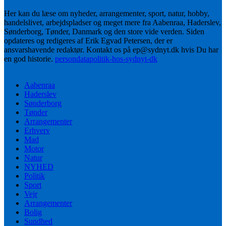
Her kan du læse om nyheder, arrangementer, sport, natur, hobby,
handelslivet, arbejdspladser og meget mere fra Aabenraa, Haderslev,
Sønderborg, Tønder, Danmark og den store vide verden. Siden
opdateres og redigeres af Erik Egvad Petersen, der er
ansvarshavende redaktør. Kontakt os på ep@sydnyt.dk hvis Du har
en god historie.
persondatapolitik-hos-sydnyt-dk
Aabenraa
Haderslev
Sønderborg
Tønder
Arrangementer
Erhverv
Mad
Motor
Natur
NYHED
Politik
Sport
Vejr
Arrangementer
Bolig
Sundhed