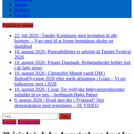
Haven
Byggeri
Det sker
Populære emner
22. juli 2026
|
Tønder Kommune med invitation til alle
borgere: – Vær med til at forme fremtidens skoler og
dagtilbud
10. august 2026
|
Partoutbilletter er udsolgt til Tønder Festival
2026
10. august 2026
|
Finans Danmark: Boligmarkedet holder fast
i de høje priser
10. august 2026
|
Christoffer Mundt vandt DM i
BallonFlyvning 2026 efter stærk afslutning i Gram – Vi ser
ballonerne igen i 2028
10. august 2026
|
Coop: Tre sydjyske fødevareproducenter
indstillet til ny pris – heriblandt Højer Pølser
9. august 2026
|
Hvad sker der i Tyskland? Stor
demonstration mod regeringen – SE VIDEO
Søg
efter:
Forside
Kriminalitet