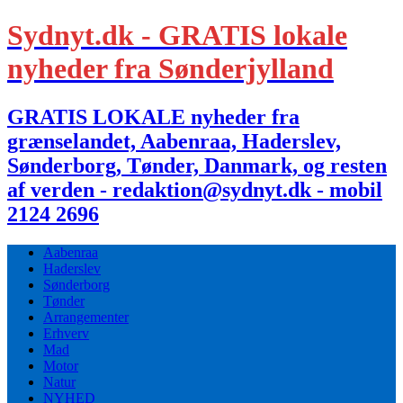
Sydnyt.dk - GRATIS lokale
nyheder fra Sønderjylland
GRATIS LOKALE nyheder fra
grænselandet, Aabenraa, Haderslev,
Sønderborg, Tønder, Danmark, og resten
af verden - redaktion@sydnyt.dk - mobil
2124 2696
Aabenraa
Haderslev
Sønderborg
Tønder
Arrangementer
Erhverv
Mad
Motor
Natur
NYHED