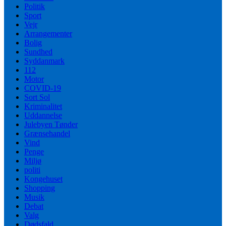
Politik
Sport
Vejr
Arrangementer
Bolig
Sundhed
Syddanmark
112
Motor
COVID-19
Sort Sol
Kriminalitet
Uddannelse
Julebyen Tønder
Grænsehandel
Vind
Penge
Miljø
politi
Kongehuset
Shopping
Musik
Debat
Valg
Dødsfald