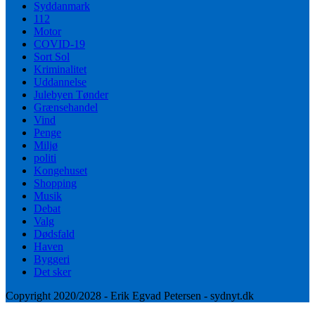
Syddanmark
112
Motor
COVID-19
Sort Sol
Kriminalitet
Uddannelse
Julebyen Tønder
Grænsehandel
Vind
Penge
Miljø
politi
Kongehuset
Shopping
Musik
Debat
Valg
Dødsfald
Haven
Byggeri
Det sker
Copyright 2020/2028 - Erik Egvad Petersen - sydnyt.dk