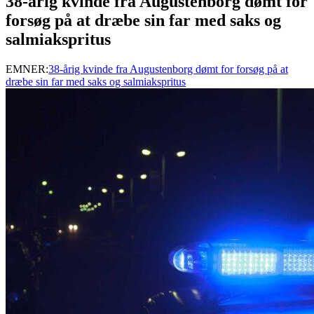
38-årig kvinde fra Augustenborg dømt for
forsøg på at dræbe sin far med saks og
salmiakspritus
EMNER:
38-årig kvinde fra Augustenborg dømt for forsøg på at
dræbe sin far med saks og salmiakspritus