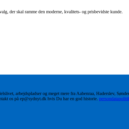
dvalg, der skal ramme den moderne, kvalitets- og prisbevidste kunde.
delslivet, arbejdspladser og meget mere fra Aabenraa, Haderslev, Sønd
ontakt os på ep@sydnyt.dk hvis Du har en god historie.
persondatapolit