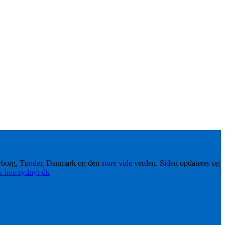
erborg, Tønder, Danmark og den store vide verden. Siden opdateres og
ik-hos-sydnyt-dk