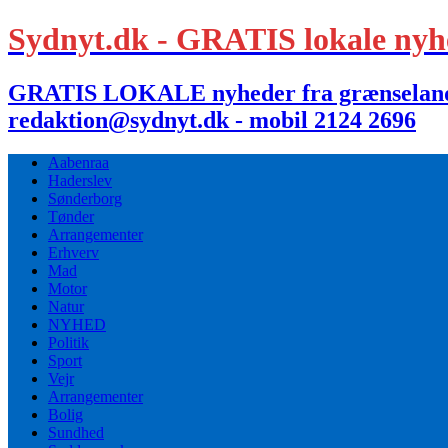
Sydnyt.dk - GRATIS lokale nyh
GRATIS LOKALE nyheder fra grænselandet,
redaktion@sydnyt.dk - mobil 2124 2696
Aabenraa
Haderslev
Sønderborg
Tønder
Arrangementer
Erhverv
Mad
Motor
Natur
NYHED
Politik
Sport
Vejr
Arrangementer
Bolig
Sundhed