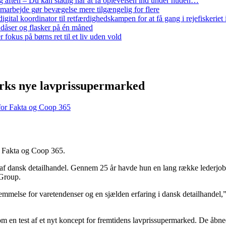
 aften – Du kan stadig når at få oplevelsen ind under huden…
arbejde gør bevægelse mere tilgængelig for flere
gital koordinator til retfærdighedskampen for at få gang i rejefiskerie
 dåser og flasker på én måned
 fokus på børns ret til et liv uden vold
arks nye lavprissupermarked
 for Fakta og Coop 365
r, Fakta og Coop 365.
 af dansk detailhandel. Gennem 25 år havde hun en lang række lederjobs
 Group.
nemmelse for varetendenser og en sjælden erfaring i dansk detailhandel
 en test af et nyt koncept for fremtidens lavprissupermarked. De åbnede 