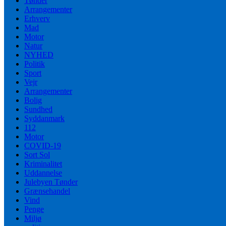
Tønder
Arrangementer
Erhverv
Mad
Motor
Natur
NYHED
Politik
Sport
Vejr
Arrangementer
Bolig
Sundhed
Syddanmark
112
Motor
COVID-19
Sort Sol
Kriminalitet
Uddannelse
Julebyen Tønder
Grænsehandel
Vind
Penge
Miljø