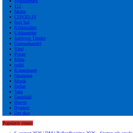
Syddanmark
112
Motor
COVID-19
Sort Sol
Kriminalitet
Uddannelse
Julebyen Tønder
Grænsehandel
Vind
Penge
Miljø
politi
Kongehuset
Shopping
Musik
Debat
Valg
Dødsfald
Haven
Byggeri
Det sker
Populære emner