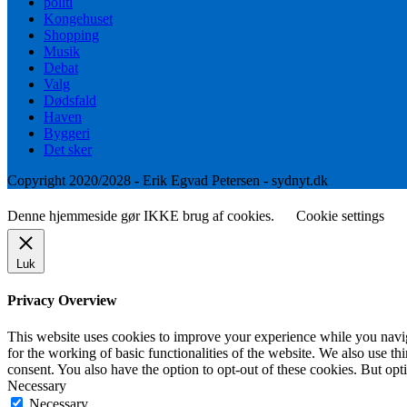
politi
Kongehuset
Shopping
Musik
Debat
Valg
Dødsfald
Haven
Byggeri
Det sker
Copyright 2020/2028 - Erik Egvad Petersen - sydnyt.dk
Denne hjemmeside gør IKKE brug af cookies.
Cookie settings
Luk
Privacy Overview
This website uses cookies to improve your experience while you naviga
for the working of basic functionalities of the website. We also use t
consent. You also have the option to opt-out of these cookies. But op
Necessary
Necessary