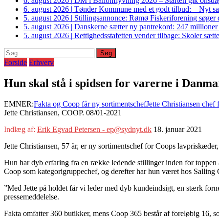
6. august 2026
|
DM i Ballonflyvning 2026 – Starten gik onsdag
6. august 2026
|
Tønder Kommune med et godt tilbud: – Nyt sam
5. august 2026
|
Stillingsannonce: Rømø Fiskeriforening søger di
5. august 2026
|
Danskerne sætter ny pantrekord: 247 millioner
5. august 2026
|
Rettighedsstafetten vender tilbage: Skoler sætter
Søg
efter:
Forside
Erhverv
Hun skal stå i spidsen for varerne i Danm
EMNER:
Fakta og Coop får ny sortimentschef
Jette Christiansen chef
Jette Christiansen, COOP. 08/01-2021
Indlæg af:
Erik Egvad Petersen - ep@sydnyt.dk
18. januar 2021
Jette Christiansen, 57 år, er ny sortimentschef for Coops lavpriskæde
Hun har dyb erfaring fra en række ledende stillinger inden for toppen
Coop som kategorigruppechef, og derefter har hun været hos Salling
”Med Jette på holdet får vi leder med dyb kundeindsigt, en stærk for
pressemeddelelse.
Fakta omfatter 360 butikker, mens Coop 365 består af foreløbig 16, som