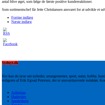
antal blive øget, som følge de første positive kundereaktioner.
Som sortimentschef får Jette Christiansen ansvaret for at udvikle et u
Forrige indlæg
Næste indlæg
Sydnyt.dk
Her kan du læse om nyheder, arrangementer, sport, natur, hobby, han
redigeres af Erik Egvad Petersen, der er ansvarshavende redaktør. K
Aabenraa
Haderslev
Sønderborg