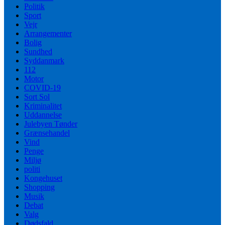
Politik
Sport
Vejr
Arrangementer
Bolig
Sundhed
Syddanmark
112
Motor
COVID-19
Sort Sol
Kriminalitet
Uddannelse
Julebyen Tønder
Grænsehandel
Vind
Penge
Miljø
politi
Kongehuset
Shopping
Musik
Debat
Valg
Dødsfald