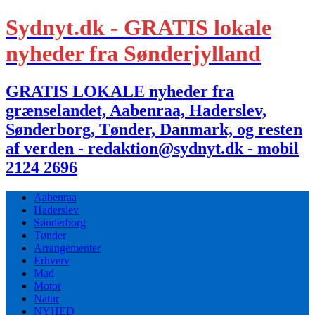
Sydnyt.dk - GRATIS lokale
nyheder fra Sønderjylland
GRATIS LOKALE nyheder fra
grænselandet, Aabenraa, Haderslev,
Sønderborg, Tønder, Danmark, og resten
af verden - redaktion@sydnyt.dk - mobil
2124 2696
Aabenraa
Haderslev
Sønderborg
Tønder
Arrangementer
Erhverv
Mad
Motor
Natur
NYHED