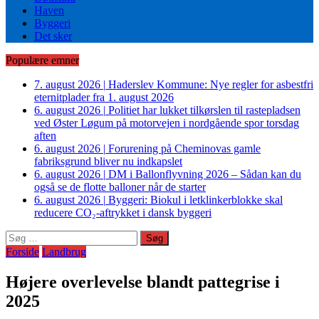
Haven
Byggeri
Det sker
Populære emner
7. august 2026
|
Haderslev Kommune: Nye regler for asbestfri
eternitplader fra 1. august 2026
6. august 2026
|
Politiet har lukket tilkørslen til rastepladsen
ved Øster Løgum på motorvejen i nordgående spor torsdag
aften
6. august 2026
|
Forurening på Cheminovas gamle
fabriksgrund bliver nu indkapslet
6. august 2026
|
DM i Ballonflyvning 2026 – Sådan kan du
også se de flotte balloner når de starter
6. august 2026
|
Byggeri: Biokul i letklinkerblokke skal
reducere CO₂-aftrykket i dansk byggeri
Søg
efter:
Forside
Landbrug
Højere overlevelse blandt pattegrise i
2025