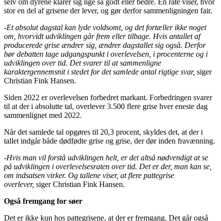
selv om dyrene klarer sig lige så godt eller bedre. En rate viser, hvor
stor en del af grisene der lever, og gør derfor sammenligningen fair.
-Et absolut dagstal kan lyde voldsomt, og det fortæller ikke noget
om, hvorvidt udviklingen går frem eller tilbage. Hvis antallet af
producerede grise ændrer sig, ændrer dagstallet sig også. Derfor
bør debatten tage udgangspunkt i overlevelsen, i procenterne og i
udviklingen over tid. Det svarer til at sammenligne
karaktergennemsnit i stedet for det samlede antal rigtige svar,
siger
Christian Fink Hansen.
Siden 2022 er overlevelsen forbedret markant. Forbedringen svarer
til at der i absolutte tal, overlever 3.500 flere grise hver eneste dag
sammenlignet med 2022.
Når det samlede tal opgøres til 20,3 procent, skyldes det, at der i
tallet indgår både dødfødte grise og grise, der dør inden fravænning.
-Hvis man vil forstå udviklingen helt, er det altså nødvendigt at se
på udviklingen i overlevelsesraten over tid. Det er der, man kan se,
om indsatsen virker. Og tallene viser, at flere pattegrise
overlever,
siger Christian Fink Hansen.
Også fremgang for søer
Det er ikke kun hos pattegrisene, at der er fremgang. Det går også