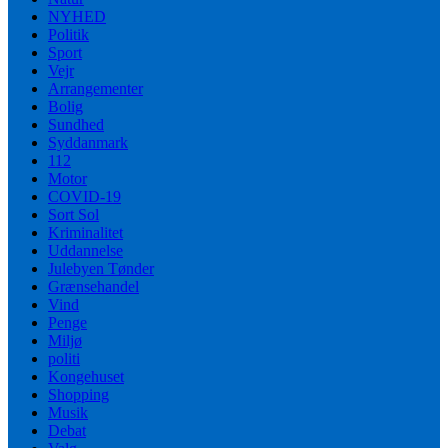
NYHED
Politik
Sport
Vejr
Arrangementer
Bolig
Sundhed
Syddanmark
112
Motor
COVID-19
Sort Sol
Kriminalitet
Uddannelse
Julebyen Tønder
Grænsehandel
Vind
Penge
Miljø
politi
Kongehuset
Shopping
Musik
Debat