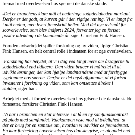
fremad med overlevelsen hos søerne i de danske stalde.
-Det er branchens klare mål at nedbringe sodødeligheden markant.
Derfor er det godt, at kurven går i den rigtige retning. Vi er langt fra
i mål endnu, men hvert fremskridt tæller. Med det nye avlsmål for
sooverlevelse, som blev indført i 2024, forventer jeg en fortsat
positiv udvikling i de kommende år,
siger Christian Fink Hansen.
Foruden avlsarbejdet spiller forskning og ny viden, ifølge Christian
Fink Hansen, en helt central rolle i indsatsen for at øge overlevelsen.
-Forskning har betydet, at vi i dag ved langt mere om årsagerne til
sodødelighed end tidligere. Den viden bruger vi målrettet til at
udvikle løsninger, der kan hjælpe landmændene med at forebygge
sygdomme hos søerne. Derfor er det også afgørende, at vi fortsat
investerer i forskning og viden, som kan omsættes direkte i
stalden,
siger han.
Arbejdet med at forbedre overlevelsen hos grisene i de danske stalde
fortsætter, forsikrer Christian Fink Hansen.
-Vi har i branchen en klar interesse i at få en ny samfundskontrakt
på plads med samfundet. Valgkampen viste med al tydelighed, at
der er brug for en samtale om, hvordan vi udvikler os fremadrettet.
En klar forbedring i overlevelsen hos danske grise, er alt andet end