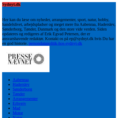
Sydnyt.dk
Her kan du læse om nyheder, arrangementer, sport, natur, hobby,
handelslivet, arbejdspladser og meget mere fra Aabenraa, Haderslev,
Sønderborg, Tønder, Danmark og den store vide verden. Siden
opdateres og redigeres af Erik Egvad Petersen, der er
ansvarshavende redaktør. Kontakt os på ep@sydnyt.dk hvis Du har
en god historie.
persondatapolitik-hos-sydnyt-dk
Aabenraa
Haderslev
Sønderborg
Tønder
Arrangementer
Erhverv
Mad
Motor
Natur