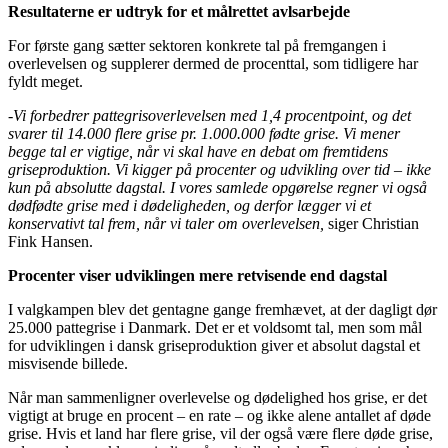
Resultaterne er udtryk for et målrettet avlsarbejde
For første gang sætter sektoren konkrete tal på fremgangen i
overlevelsen og supplerer dermed de procenttal, som tidligere har
fyldt meget.
-Vi forbedrer pattegrisoverlevelsen med 1,4 procentpoint, og det
svarer til 14.000 flere grise pr. 1.000.000 fødte grise. Vi mener
begge tal er vigtige, når vi skal have en debat om fremtidens
griseproduktion. Vi kigger på procenter og udvikling over tid – ikke
kun på absolutte dagstal. I vores samlede opgørelse regner vi også
dødfødte grise med i dødeligheden, og derfor lægger vi et
konservativt tal frem, når vi taler om overlevelsen,
siger Christian
Fink Hansen.
Procenter viser udviklingen mere retvisende end dagstal
I valgkampen blev det gentagne gange fremhævet, at der dagligt dør
25.000 pattegrise i Danmark. Det er et voldsomt tal, men som mål
for udviklingen i dansk griseproduktion giver et absolut dagstal et
misvisende billede.
Når man sammenligner overlevelse og dødelighed hos grise, er det
vigtigt at bruge en procent – en rate – og ikke alene antallet af døde
grise. Hvis et land har flere grise, vil der også være flere døde grise,