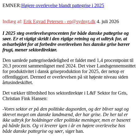
EMNER:
Højere overlevelse blandt pattegrise i 2025
Indlæg af:
Erik Egvad Petersen - ep@sydnyt.dk
4. juli 2026
I 2025 steg overlevelsesprocenten for både danske pattegrise og
søer. Er et vigtigt skridt i den rigtige retning og et udtryk for, at
avlsarbejdet for at forbedre overlevelsen hos danske grise bærer
frugt, mener sektordirektør.
Den samlede pattegrisedødelighed er faldet med 1,4 procentpoint til
20,3 procent sammenlignet med 2024. Det viser Landsgennemsnittet
for produktivitet i dansk griseproduktion for 2025, der netop er
offentliggjort. Dermed er overlevelsen på sit højeste niveau siden
årtusindeskiftet.
Det vækker tilfredshed hos sektordirektør i L&F Sektor for Gris,
Christian Fink Hansen:
-Vores sektor er på den politiske dagsorden, og der bliver sagt og
skrevet meget om danske landmænd, der har grise. De her tal er
ikke udtryk for holdninger eller politiske meninger, men er baseret
på hårde facts. Og vi leverer igen i år en højere overlevelse hos
både danske pattegrise og søer
, siger han.