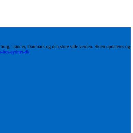
erborg, Tønder, Danmark og den store vide verden. Siden opdateres og
ik-hos-sydnyt-dk