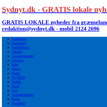
Sydnyt.dk - GRATIS lokale nyh
GRATIS LOKALE nyheder fra grænselandet,
redaktion@sydnyt.dk - mobil 2124 2696
Aabenraa
Haderslev
Sønderborg
Tønder
Arrangementer
Erhverv
Mad
Motor
Natur
NYHED
Politik
Sport
Vejr
Arrangementer
Bolig
Sundhed