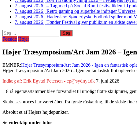
7. august 2026
|
DM i Ballonflyvning 2026 – Fredagens flyvnin
7. august 2026
|
– Tag med på Social Run i festivaltiden i Tø
7. august 2026
|
Retro-gaming og superhelte indtager Universe
7. august 2026
|
Haderslev: Sønderjyske Fodbold spiller mod V
7. august 2026
|
Tønder Festival giver publikum en sidste gave
Søg
efter:
Forside
Højer
Højer Træsymposium/Art Jam 2026 – Igen e
EMNER:
Højer Træsymposium/Art Jam 2026 - Igen en fantastisk opl
Højer Træsymposium/Art Jam 2026 - Igen en fantastisk flot oplevelse
Indlæg af:
Erik Egvad Petersen - ep@sydnyt.dk
7. juni 2026
– 8 rå egetræsstammer blev forvandlet til utroligt flotte skulpturer
Skabelsesproces har været åben fra første råskæring, til de sidste fine d
Absolut et af Højers højdepunkter.
Se videoklip under fotos