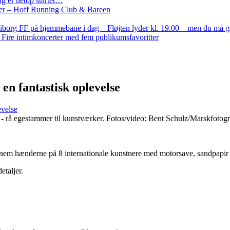
g er netop startet…
nder – Hoff Running Club & Bareen
iborg FF på hjemmebane i dag – Fløjten lyder kl. 19.00 – men du må 
: Fire intimkoncerter med fem publikumsfavoritter
n fantastisk oplevelse
evelse
 - rå egestammer til kunstværker. Fotos/video: Bent Schulz/Marskfotog
, gennem hænderne på 8 internationale kunstnere med motorsave, sandpapi
etaljer.