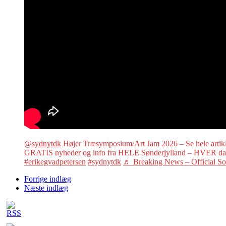
@sydnytdk
Højer Træsymposium/Art Jam 2026 – Se hele artik
GRATIS nyheder og info fra HELE Sønderjylland – HVER d
#erikegvadpetersen
#sydnytdk
♬ Breaking News – Official S
Forrige indlæg
Næste indlæg