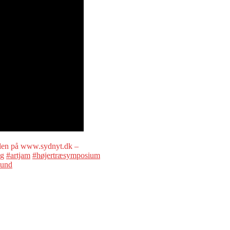
len på www.sydnyt.dk –
ag
#artjam
#højertræsymposium
ound