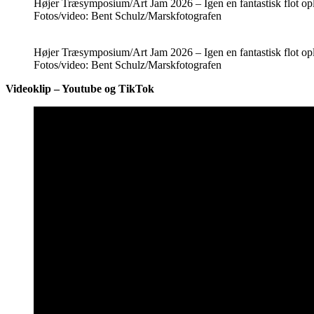
Højer Træsymposium/Art Jam 2026 – Igen en fantastisk flot opl
Fotos/video: Bent Schulz/Marskfotografen
Højer Træsymposium/Art Jam 2026 – Igen en fantastisk flot opl
Fotos/video: Bent Schulz/Marskfotografen
Videoklip – Youtube og TikTok