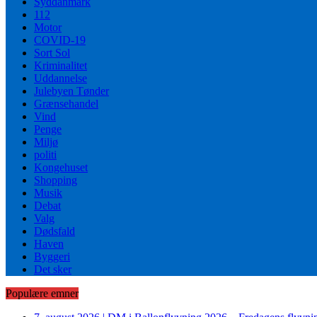
Syddanmark
112
Motor
COVID-19
Sort Sol
Kriminalitet
Uddannelse
Julebyen Tønder
Grænsehandel
Vind
Penge
Miljø
politi
Kongehuset
Shopping
Musik
Debat
Valg
Dødsfald
Haven
Byggeri
Det sker
Populære emner