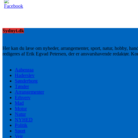
Sydnyt.dk
Her kan du læse om nyheder, arrangementer, sport, natur, hobby, han
redigeres af Erik Egvad Petersen, der er ansvarshavende redaktør. K
Aabenraa
Haderslev
Sønderborg
Tønder
Arrangementer
Erhverv
Mad
Motor
Natur
NYHED
Politik
Sport
Vejr