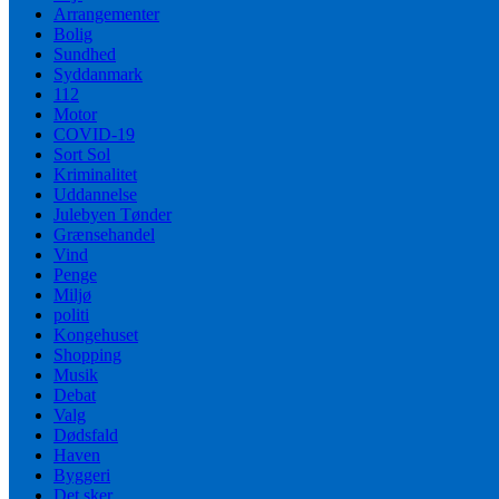
Arrangementer
Bolig
Sundhed
Syddanmark
112
Motor
COVID-19
Sort Sol
Kriminalitet
Uddannelse
Julebyen Tønder
Grænsehandel
Vind
Penge
Miljø
politi
Kongehuset
Shopping
Musik
Debat
Valg
Dødsfald
Haven
Byggeri
Det sker