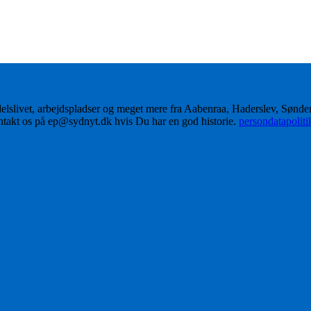
delslivet, arbejdspladser og meget mere fra Aabenraa, Haderslev, Sønd
ontakt os på ep@sydnyt.dk hvis Du har en god historie.
persondatapolit