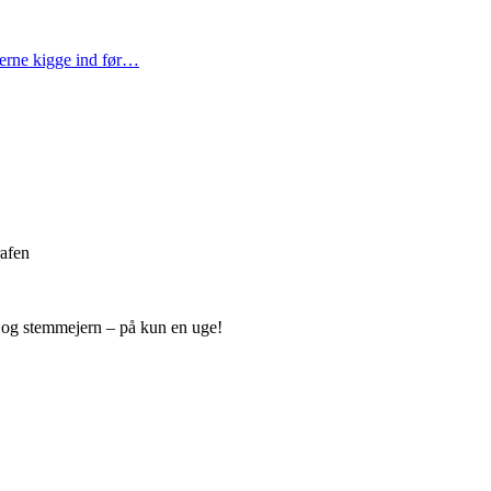
gerne kigge ind før…
rafen
r og stemmejern – på kun en uge!