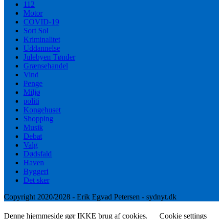
112
Motor
COVID-19
Sort Sol
Kriminalitet
Uddannelse
Julebyen Tønder
Grænsehandel
Vind
Penge
Miljø
politi
Kongehuset
Shopping
Musik
Debat
Valg
Dødsfald
Haven
Byggeri
Det sker
Copyright 2020/2028 - Erik Egvad Petersen - sydnyt.dk
Denne hjemmeside gør IKKE brug af cookies.
Cookie settings