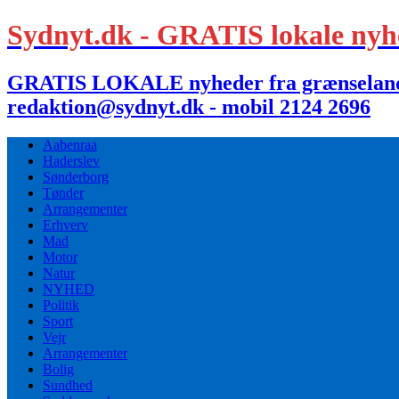
Sydnyt.dk - GRATIS lokale nyh
GRATIS LOKALE nyheder fra grænselandet,
redaktion@sydnyt.dk - mobil 2124 2696
Aabenraa
Haderslev
Sønderborg
Tønder
Arrangementer
Erhverv
Mad
Motor
Natur
NYHED
Politik
Sport
Vejr
Arrangementer
Bolig
Sundhed