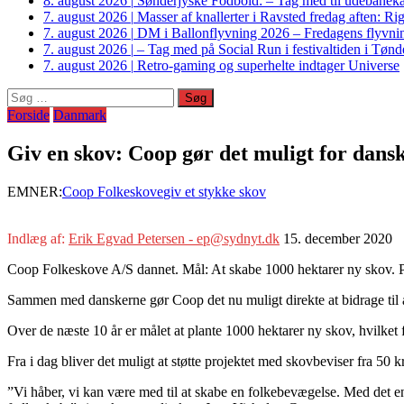
8. august 2026
|
Sønderjyske Fodbold: – Tag med til udebanek
7. august 2026
|
Masser af knallerter i Ravsted fredag aften: 
7. august 2026
|
DM i Ballonflyvning 2026 – Fredagens flyvnin
7. august 2026
|
– Tag med på Social Run i festivaltiden i Tø
7. august 2026
|
Retro-gaming og superhelte indtager Universe
Søg
efter:
Forside
Danmark
Giv en skov: Coop gør det muligt for dans
EMNER:
Coop Folkeskove
giv et stykke skov
Indlæg af:
Erik Egvad Petersen - ep@sydnyt.dk
15. december 2020
Coop Folkeskove A/S dannet. Mål: At skabe 1000 hektarer ny skov. Pr
Sammen med danskerne gør Coop det nu muligt direkte at bidrage til 
Over de næste 10 år er målet at plante 1000 hektarer ny skov, hvilket f
Fra i dag bliver det muligt at støtte projektet med skovbeviser fra 50
”Vi håber, vi kan være med til at skabe en folkebevægelse. Med det en