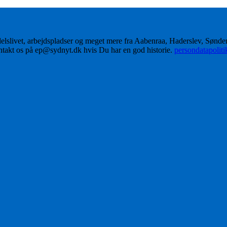
delslivet, arbejdspladser og meget mere fra Aabenraa, Haderslev, Sønd
ontakt os på ep@sydnyt.dk hvis Du har en god historie.
persondatapolit