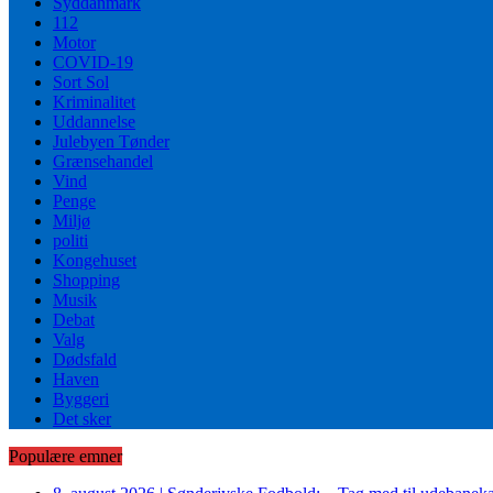
Syddanmark
112
Motor
COVID-19
Sort Sol
Kriminalitet
Uddannelse
Julebyen Tønder
Grænsehandel
Vind
Penge
Miljø
politi
Kongehuset
Shopping
Musik
Debat
Valg
Dødsfald
Haven
Byggeri
Det sker
Populære emner