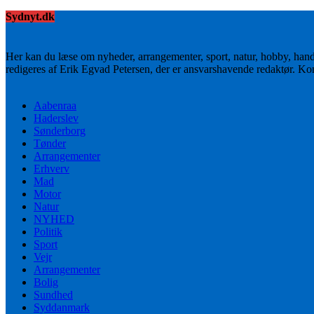
Sydnyt.dk
Her kan du læse om nyheder, arrangementer, sport, natur, hobby, han
redigeres af Erik Egvad Petersen, der er ansvarshavende redaktør. K
Aabenraa
Haderslev
Sønderborg
Tønder
Arrangementer
Erhverv
Mad
Motor
Natur
NYHED
Politik
Sport
Vejr
Arrangementer
Bolig
Sundhed
Syddanmark