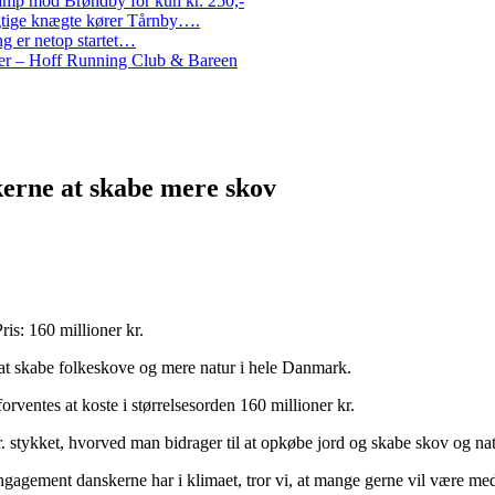
amp mod Brøndby for kun kr. 250,-
Rigtige knægte kører Tårnby….
g er netop startet…
nder – Hoff Running Club & Bareen
kerne at skabe mere skov
is: 160 millioner kr.
at skabe folkeskove og mere natur i hele Danmark.
orventes at koste i størrelsesorden 160 millioner kr.
 kr. stykket, hvorved man bidrager til at opkøbe jord og skabe skov og na
gagement danskerne har i klimaet, tror vi, at mange gerne vil være med