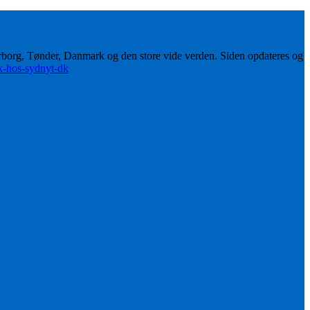
erborg, Tønder, Danmark og den store vide verden. Siden opdateres og
ik-hos-sydnyt-dk