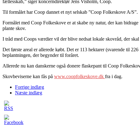
fællesskab,” siger koncerndirektør Jens Visholm, Coop.
Til formålet har Coop dannet et nyt selskab ”Coop Folkeskove A/S”.
Formålet med Coop Folkeskove er at skabe ny natur, der kan bidrage til
plante skov.
I tråd med Coops værdier vil der blive nedsat lokale skovråd, der skal
Det første areal er allerede købt. Det er 113 hektarer (svarende til
beplantningen, der begynder til foråret.
Allerede nu kan danskerne også donere flaskepant til Coop Folkeskove
Skovbeviserne kan fås på
www.coopfolkeskove.dk
fra i dag.
Forrige indlæg
Næste indlæg