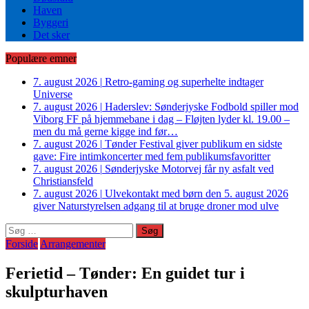
Haven
Byggeri
Det sker
Populære emner
7. august 2026
|
Retro-gaming og superhelte indtager
Universe
7. august 2026
|
Haderslev: Sønderjyske Fodbold spiller mod
Viborg FF på hjemmebane i dag – Fløjten lyder kl. 19.00 –
men du må gerne kigge ind før…
7. august 2026
|
Tønder Festival giver publikum en sidste
gave: Fire intimkoncerter med fem publikumsfavoritter
7. august 2026
|
Sønderjyske Motorvej får ny asfalt ved
Christiansfeld
7. august 2026
|
Ulvekontakt med børn den 5. august 2026
giver Naturstyrelsen adgang til at bruge droner mod ulve
Søg
efter:
Forside
Arrangementer
Ferietid – Tønder: En guidet tur i
skulpturhaven