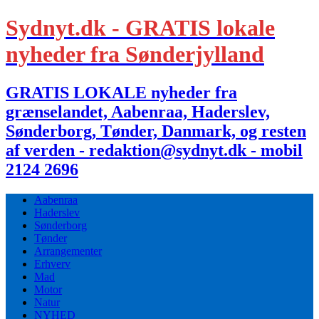
Sydnyt.dk - GRATIS lokale
nyheder fra Sønderjylland
GRATIS LOKALE nyheder fra
grænselandet, Aabenraa, Haderslev,
Sønderborg, Tønder, Danmark, og resten
af verden - redaktion@sydnyt.dk - mobil
2124 2696
Aabenraa
Haderslev
Sønderborg
Tønder
Arrangementer
Erhverv
Mad
Motor
Natur
NYHED