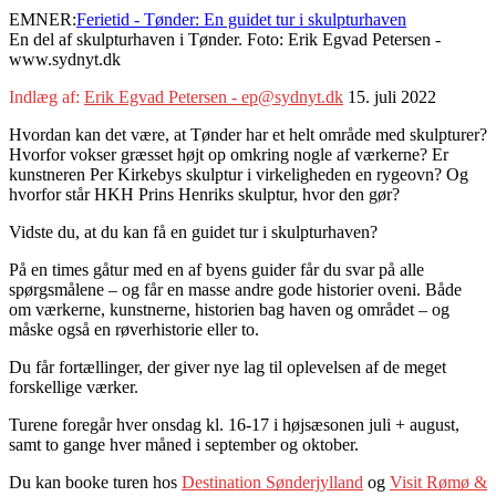
EMNER:
Ferietid - Tønder: En guidet tur i skulpturhaven
En del af skulpturhaven i Tønder. Foto: Erik Egvad Petersen -
www.sydnyt.dk
Indlæg af:
Erik Egvad Petersen - ep@sydnyt.dk
15. juli 2022
Hvordan kan det være, at Tønder har et helt område med skulpturer?
Hvorfor vokser græsset højt op omkring nogle af værkerne? Er
kunstneren Per Kirkebys skulptur i virkeligheden en rygeovn? Og
hvorfor står HKH Prins Henriks skulptur, hvor den gør?
Vidste du, at du kan få en guidet tur i skulpturhaven?
På en times gåtur med en af byens guider får du svar på alle
spørgsmålene – og får en masse andre gode historier oveni. Både
om værkerne, kunstnerne, historien bag haven og området – og
måske også en røverhistorie eller to.
Du får fortællinger, der giver nye lag til oplevelsen af de meget
forskellige værker.
Turene foregår hver onsdag kl. 16-17 i højsæsonen juli + august,
samt to gange hver måned i september og oktober.
Du kan booke turen hos
Destination Sønderjylland
og
Visit Rømø &