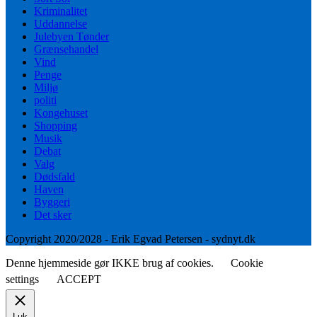
Kriminalitet
Uddannelse
Julebyen Tønder
Grænsehandel
Vind
Penge
Miljø
politi
Kongehuset
Shopping
Musik
Debat
Valg
Dødsfald
Haven
Byggeri
Det sker
Copyright 2020/2028 - Erik Egvad Petersen - sydnyt.dk
Denne hjemmeside gør IKKE brug af cookies.
Cookie
settings
ACCEPT
Luk