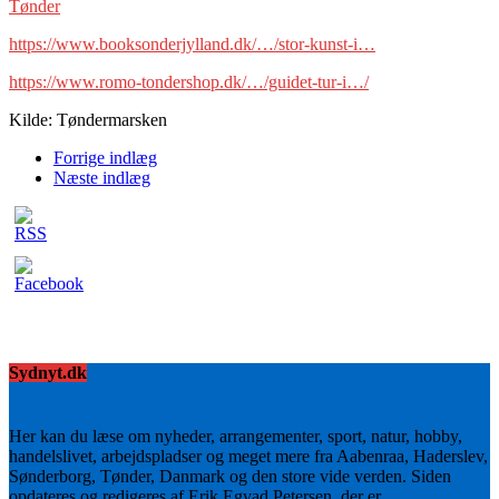
Tønder
https://www.booksonderjylland.dk/…/stor-kunst-i…
https://www.romo-tondershop.dk/…/guidet-tur-i…/
Kilde: Tøndermarsken
Forrige indlæg
Næste indlæg
Sydnyt.dk
Her kan du læse om nyheder, arrangementer, sport, natur, hobby,
handelslivet, arbejdspladser og meget mere fra Aabenraa, Haderslev,
Sønderborg, Tønder, Danmark og den store vide verden. Siden
opdateres og redigeres af Erik Egvad Petersen, der er