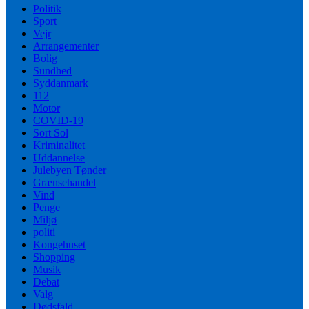
Politik
Sport
Vejr
Arrangementer
Bolig
Sundhed
Syddanmark
112
Motor
COVID-19
Sort Sol
Kriminalitet
Uddannelse
Julebyen Tønder
Grænsehandel
Vind
Penge
Miljø
politi
Kongehuset
Shopping
Musik
Debat
Valg
Dødsfald