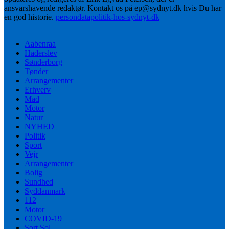
ansvarshavende redaktør. Kontakt os på ep@sydnyt.dk hvis Du har
en god historie.
persondatapolitik-hos-sydnyt-dk
Aabenraa
Haderslev
Sønderborg
Tønder
Arrangementer
Erhverv
Mad
Motor
Natur
NYHED
Politik
Sport
Vejr
Arrangementer
Bolig
Sundhed
Syddanmark
112
Motor
COVID-19
Sort Sol