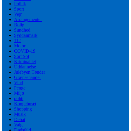
Politik
Sport
Vejr
Arrangementer
Bolig
Sundhed
Syddanmark
112
Motor
COVID-19
Sort Sol
Kriminalitet
Uddannelse
Julebyen Tønder
Grænsehandel
Vind
Penge
Miljø
politi
Kongehuset
Shopping
Musik
Debat
Valg
Dødsfald