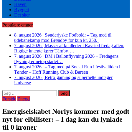
Haven
Byggeri
Det sker
Populære emner
8. august 2026
|
Sønderjyske Fodbold: – Tag med til
udebanekamp mod Brøndby for kun kr. 250,-
7. august 2026
|
Masser af knallerter i Ravsted fredag aften:
Rigtige knægte kører Tårnby….
7. august 2026
|
DM i Ballonflyvning 2026 – Fredagens
flyvning er netop startet…
7. august 2026
|
– Tag med på Social Run i festivaltiden i
Tønder – Hoff Running Club & Bareen
7. august 2026
|
Retro-gaming og superhelte indtager
Universe
Søg
efter:
Forside
Energi
Energiselskabet Norlys kommer med godt
nyt for elbilister: – I dag kan du lynlade
til 0 kroner