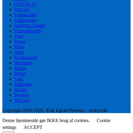
COVID-19
Sort Sol
Kriminalitet
Uddannelse
Julebyen Tønder
Grænsehandel
Vind
Penge
Miljø
politi
Kongehuset
Shopping
Musik
Debat
Valg
Dødsfald
Haven
Byggeri
Det sker
Copyright 2020/2028 - Erik Egvad Petersen - sydnyt.dk
Denne hjemmeside gør IKKE brug af cookies.
Cookie
settings
ACCEPT