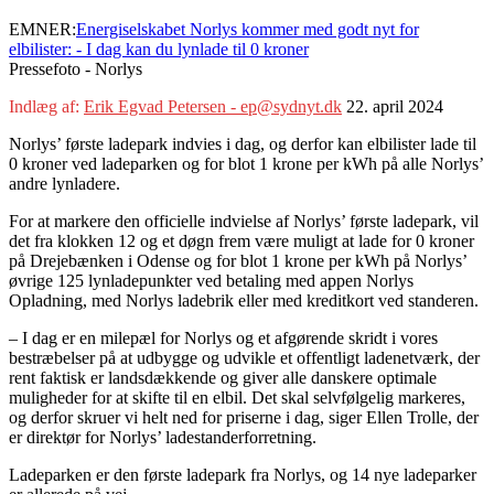
EMNER:
Energiselskabet Norlys kommer med godt nyt for
elbilister: - I dag kan du lynlade til 0 kroner
Pressefoto - Norlys
Indlæg af:
Erik Egvad Petersen - ep@sydnyt.dk
22. april 2024
Norlys’ første ladepark indvies i dag, og derfor kan elbilister lade til
0 kroner ved ladeparken og for blot 1 krone per kWh på alle Norlys’
andre lynladere.
For at markere den officielle indvielse af Norlys’ første ladepark, vil
det fra klokken 12 og et døgn frem være muligt at lade for 0 kroner
på Drejebænken i Odense og for blot 1 krone per kWh på Norlys’
øvrige 125 lynladepunkter ved betaling med appen Norlys
Opladning, med Norlys ladebrik eller med kreditkort ved standeren.
– I dag er en milepæl for Norlys og et afgørende skridt i vores
bestræbelser på at udbygge og udvikle et offentligt ladenetværk, der
rent faktisk er landsdækkende og giver alle danskere optimale
muligheder for at skifte til en elbil. Det skal selvfølgelig markeres,
og derfor skruer vi helt ned for priserne i dag, siger Ellen Trolle, der
er direktør for Norlys’ ladestanderforretning.
Ladeparken er den første ladepark fra Norlys, og 14 nye ladeparker