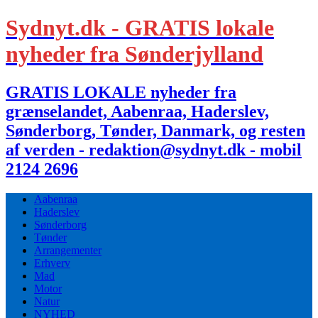
Sydnyt.dk - GRATIS lokale
nyheder fra Sønderjylland
GRATIS LOKALE nyheder fra
grænselandet, Aabenraa, Haderslev,
Sønderborg, Tønder, Danmark, og resten
af verden - redaktion@sydnyt.dk - mobil
2124 2696
Aabenraa
Haderslev
Sønderborg
Tønder
Arrangementer
Erhverv
Mad
Motor
Natur
NYHED