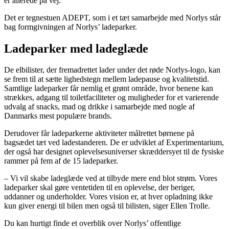
er allerede på vej.
Det er tegnestuen ADEPT, som i et tæt samarbejde med Norlys står
bag formgivningen af Norlys’ ladeparker.
Ladeparker med ladeglæde
De elbilister, der fremadrettet lader under det røde Norlys-logo, kan
se frem til at sætte lighedstegn mellem ladepause og kvalitetstid.
Samtlige ladeparker får nemlig et grønt område, hvor benene kan
strækkes, adgang til toiletfaciliteter og muligheder for et varierende
udvalg af snacks, mad og drikke i samarbejde med nogle af
Danmarks mest populære brands.
Derudover får ladeparkerne aktiviteter målrettet børnene på
bagsædet tæt ved ladestanderen. De er udviklet af Experimentarium,
der også har designet oplevelsesuniverser skræddersyet til de fysiske
rammer på fem af de 15 ladeparker.
– Vi vil skabe ladeglæde ved at tilbyde mere end blot strøm. Vores
ladeparker skal gøre ventetiden til en oplevelse, der beriger,
uddanner og underholder. Vores vision er, at hver opladning ikke
kun giver energi til bilen men også til bilisten, siger Ellen Trolle.
Du kan hurtigt finde et overblik over Norlys’ offentlige