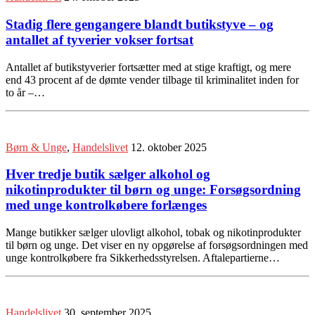
Stadig flere gengangere blandt butikstyve – og
antallet af tyverier vokser fortsat
Antallet af butikstyverier fortsætter med at stige kraftigt, og mere
end 43 procent af de dømte vender tilbage til kriminalitet inden for
to år –…
Børn & Unge
,
Handelslivet
12. oktober 2025
Hver tredje butik sælger alkohol og
nikotinprodukter til børn og unge: Forsøgsordning
med unge kontrolkøbere forlænges
Mange butikker sælger ulovligt alkohol, tobak og nikotinprodukter
til børn og unge. Det viser en ny opgørelse af forsøgsordningen med
unge kontrolkøbere fra Sikkerhedsstyrelsen. Aftalepartierne…
Handelslivet
30. september 2025