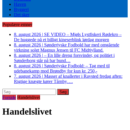
Haven
Byggeri
Det sker
Populære emner
8. august 2026
|
SE VIDEO – Mjøls Lystfiskeri Rødekro –
De huggede på et billigt kineserblink lørdag morgen
8. august 2026
|
Sønderjyske Fodbold har med omgående
virkning solgt Magnus Jensen til FC Midtjylland.
8. august 2026
|
– En lille dreng forsvinder, og politiet i
Sønderborg står på bar bund…
8. august 2026
|
Sønderjyske Fodbold: – Tag med til
udebanekamp mod Brøndby for kun kr. 250,-
7. august 2026
|
Masser af knallerter i Ravsted fredag aften:
Rigtige knægte kører Tårnby….
Søg
efter:
Forside
Handelslivet
Handelslivet