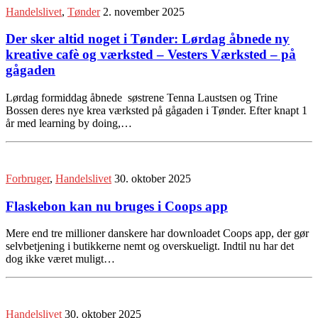
Handelslivet
,
Tønder
2. november 2025
Der sker altid noget i Tønder: Lørdag åbnede ny
kreative cafè og værksted – Vesters Værksted – på
gågaden
Lørdag formiddag åbnede søstrene Tenna Laustsen og Trine
Bossen deres nye krea værksted på gågaden i Tønder. Efter knapt 1
år med learning by doing,…
Forbruger
,
Handelslivet
30. oktober 2025
Flaskebon kan nu bruges i Coops app
Mere end tre millioner danskere har downloadet Coops app, der gør
selvbetjening i butikkerne nemt og overskueligt. Indtil nu har det
dog ikke været muligt…
Handelslivet
30. oktober 2025