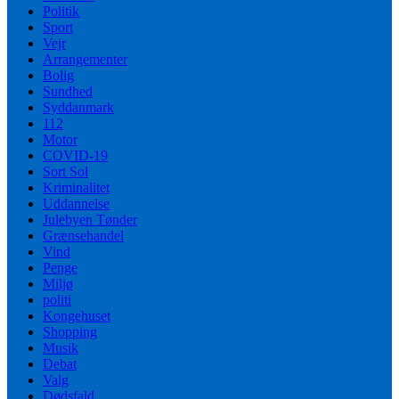
Politik
Sport
Vejr
Arrangementer
Bolig
Sundhed
Syddanmark
112
Motor
COVID-19
Sort Sol
Kriminalitet
Uddannelse
Julebyen Tønder
Grænsehandel
Vind
Penge
Miljø
politi
Kongehuset
Shopping
Musik
Debat
Valg
Dødsfald