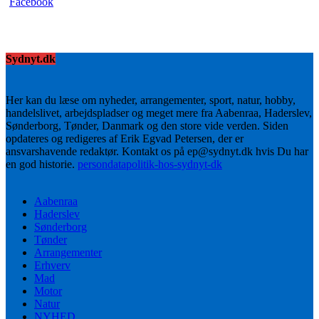
Sydnyt.dk
Her kan du læse om nyheder, arrangementer, sport, natur, hobby,
handelslivet, arbejdspladser og meget mere fra Aabenraa, Haderslev,
Sønderborg, Tønder, Danmark og den store vide verden. Siden
opdateres og redigeres af Erik Egvad Petersen, der er
ansvarshavende redaktør. Kontakt os på ep@sydnyt.dk hvis Du har
en god historie.
persondatapolitik-hos-sydnyt-dk
Aabenraa
Haderslev
Sønderborg
Tønder
Arrangementer
Erhverv
Mad
Motor
Natur
NYHED