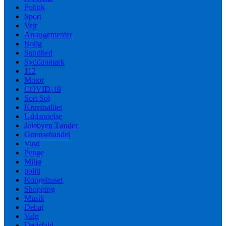
Politik
Sport
Vejr
Arrangementer
Bolig
Sundhed
Syddanmark
112
Motor
COVID-19
Sort Sol
Kriminalitet
Uddannelse
Julebyen Tønder
Grænsehandel
Vind
Penge
Miljø
politi
Kongehuset
Shopping
Musik
Debat
Valg
Dødsfald