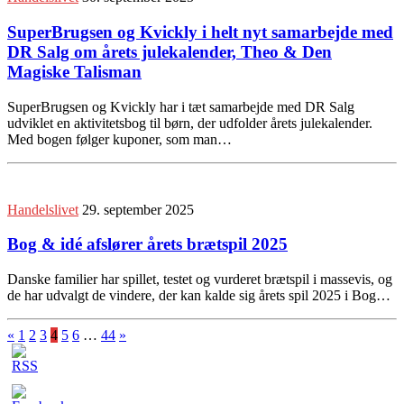
SuperBrugsen og Kvickly i helt nyt samarbejde med
DR Salg om årets julekalender, Theo & Den
Magiske Talisman
SuperBrugsen og Kvickly har i tæt samarbejde med DR Salg
udviklet en aktivitetsbog til børn, der udfolder årets julekalender.
Med bogen følger kuponer, som man…
Handelslivet
29. september 2025
Bog & idé afslører årets brætspil 2025
Danske familier har spillet, testet og vurderet brætspil i massevis, og
de har udvalgt de vindere, der kan kalde sig årets spil 2025 i Bog…
«
1
2
3
4
5
6
…
44
»