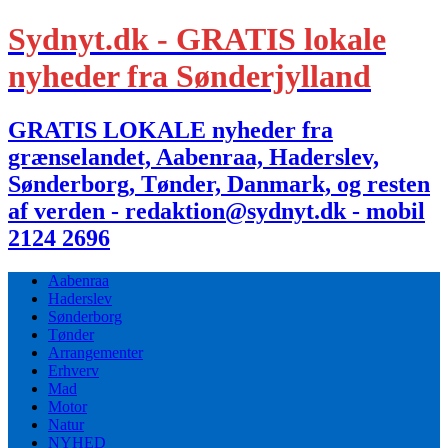
Sydnyt.dk - GRATIS lokale
nyheder fra Sønderjylland
GRATIS LOKALE nyheder fra
grænselandet, Aabenraa, Haderslev,
Sønderborg, Tønder, Danmark, og resten
af verden - redaktion@sydnyt.dk - mobil
2124 2696
Aabenraa
Haderslev
Sønderborg
Tønder
Arrangementer
Erhverv
Mad
Motor
Natur
NYHED