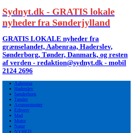
Sydnyt.dk - GRATIS lokale
nyheder fra Sønderjylland
GRATIS LOKALE nyheder fra
grænselandet, Aabenraa, Haderslev,
Sønderborg, Tønder, Danmark, og resten
af verden - redaktion@sydnyt.dk - mobil
2124 2696
Aabenraa
Haderslev
Sønderborg
Tønder
Arrangementer
Erhverv
Mad
Motor
Natur
NYHED