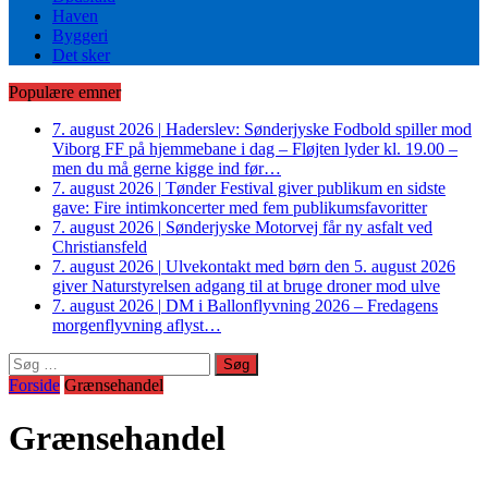
Haven
Byggeri
Det sker
Populære emner
7. august 2026
|
Haderslev: Sønderjyske Fodbold spiller mod
Viborg FF på hjemmebane i dag – Fløjten lyder kl. 19.00 –
men du må gerne kigge ind før…
7. august 2026
|
Tønder Festival giver publikum en sidste
gave: Fire intimkoncerter med fem publikumsfavoritter
7. august 2026
|
Sønderjyske Motorvej får ny asfalt ved
Christiansfeld
7. august 2026
|
Ulvekontakt med børn den 5. august 2026
giver Naturstyrelsen adgang til at bruge droner mod ulve
7. august 2026
|
DM i Ballonflyvning 2026 – Fredagens
morgenflyvning aflyst…
Søg
efter:
Forside
Grænsehandel
Grænsehandel