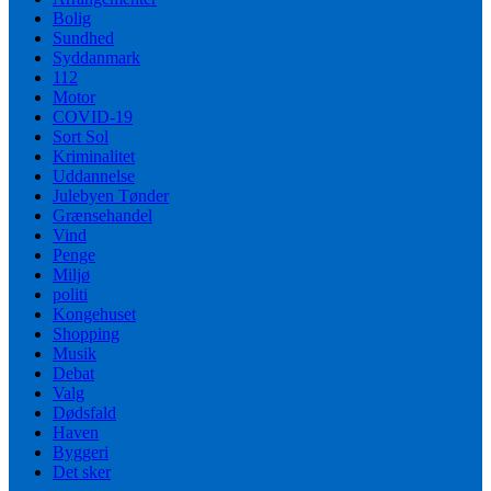
Bolig
Sundhed
Syddanmark
112
Motor
COVID-19
Sort Sol
Kriminalitet
Uddannelse
Julebyen Tønder
Grænsehandel
Vind
Penge
Miljø
politi
Kongehuset
Shopping
Musik
Debat
Valg
Dødsfald
Haven
Byggeri
Det sker