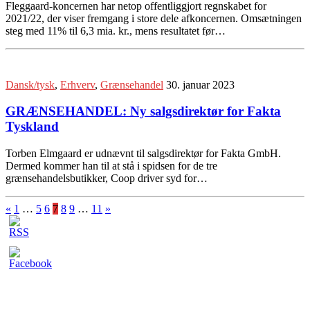
Fleggaard-koncernen har netop offentliggjort regnskabet for
2021/22, der viser fremgang i store dele afkoncernen. Omsætningen
steg med 11% til 6,3 mia. kr., mens resultatet før…
Dansk/tysk
,
Erhverv
,
Grænsehandel
30. januar 2023
GRÆNSEHANDEL: Ny salgsdirektør for Fakta
Tyskland
Torben Elmgaard er udnævnt til salgsdirektør for Fakta GmbH.
Dermed kommer han til at stå i spidsen for de tre
grænsehandelsbutikker, Coop driver syd for…
«
1
…
5
6
7
8
9
…
11
»