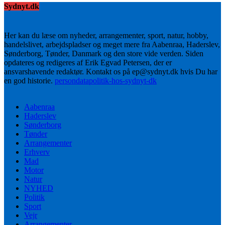
Sydnyt.dk
Her kan du læse om nyheder, arrangementer, sport, natur, hobby,
handelslivet, arbejdspladser og meget mere fra Aabenraa, Haderslev,
Sønderborg, Tønder, Danmark og den store vide verden. Siden
opdateres og redigeres af Erik Egvad Petersen, der er
ansvarshavende redaktør. Kontakt os på ep@sydnyt.dk hvis Du har
en god historie.
persondatapolitik-hos-sydnyt-dk
Aabenraa
Haderslev
Sønderborg
Tønder
Arrangementer
Erhverv
Mad
Motor
Natur
NYHED
Politik
Sport
Vejr
Arrangementer