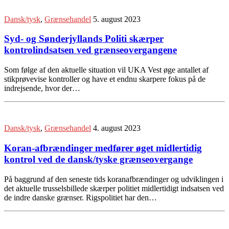
Dansk/tysk
,
Grænsehandel
5. august 2023
Syd- og Sønderjyllands Politi skærper
kontrolindsatsen ved grænseovergangene
Som følge af den aktuelle situation vil UKA Vest øge antallet af
stikprøvevise kontroller og have et endnu skarpere fokus på de
indrejsende, hvor der…
Dansk/tysk
,
Grænsehandel
4. august 2023
Koran-afbrændinger medfører øget midlertidig
kontrol ved de dansk/tyske grænseovergange
På baggrund af den seneste tids koranafbrændinger og udviklingen i
det aktuelle trusselsbillede skærper politiet midlertidigt indsatsen ved
de indre danske grænser. Rigspolitiet har den…