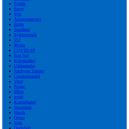
Politik
Sport
Vejr
Arrangementer
Bolig
Sundhed
Syddanmark
112
Motor
COVID-19
Sort Sol
Kriminalitet
Uddannelse
Julebyen Tønder
Grænsehandel
Vind
Penge
Miljø
politi
Kongehuset
Shopping
Musik
Debat
Valg
Dødsfald