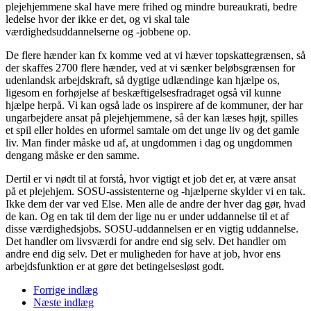
plejehjemmene skal have mere frihed og mindre bureaukrati, bedre
ledelse hvor der ikke er det, og vi skal tale
værdighedsuddannelserne og -jobbene op.
De flere hænder kan fx komme ved at vi hæver topskattegrænsen, så
der skaffes 2700 flere hænder, ved at vi sænker beløbsgrænsen for
udenlandsk arbejdskraft, så dygtige udlændinge kan hjælpe os,
ligesom en forhøjelse af beskæftigelsesfradraget også vil kunne
hjælpe herpå. Vi kan også lade os inspirere af de kommuner, der har
ungarbejdere ansat på plejehjemmene, så der kan læses højt, spilles
et spil eller holdes en uformel samtale om det unge liv og det gamle
liv. Man finder måske ud af, at ungdommen i dag og ungdommen
dengang måske er den samme.
Dertil er vi nødt til at forstå, hvor vigtigt et job det er, at være ansat
på et plejehjem. SOSU-assistenterne og -hjælperne skylder vi en tak.
Ikke dem der var ved Else. Men alle de andre der hver dag gør, hvad
de kan. Og en tak til dem der lige nu er under uddannelse til et af
disse værdighedsjobs. SOSU-uddannelsen er en vigtig uddannelse.
Det handler om livsværdi for andre end sig selv. Det handler om
andre end dig selv. Det er muligheden for have at job, hvor ens
arbejdsfunktion er at gøre det betingelsesløst godt.
Forrige indlæg
Næste indlæg