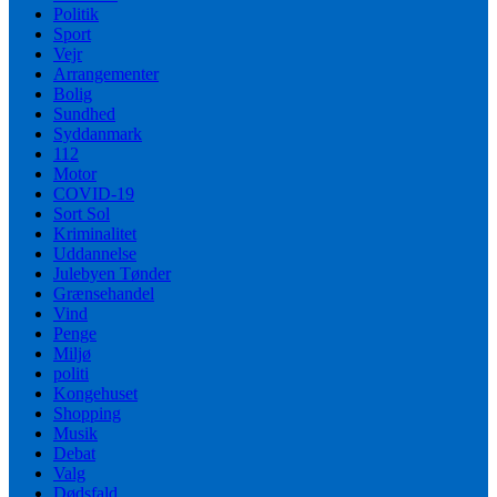
Politik
Sport
Vejr
Arrangementer
Bolig
Sundhed
Syddanmark
112
Motor
COVID-19
Sort Sol
Kriminalitet
Uddannelse
Julebyen Tønder
Grænsehandel
Vind
Penge
Miljø
politi
Kongehuset
Shopping
Musik
Debat
Valg
Dødsfald