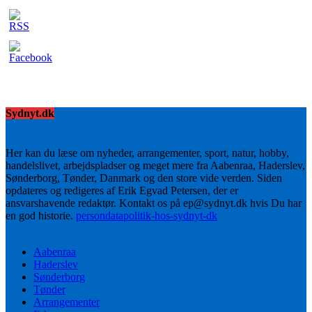
Sydnyt.dk
Her kan du læse om nyheder, arrangementer, sport, natur, hobby,
handelslivet, arbejdspladser og meget mere fra Aabenraa, Haderslev,
Sønderborg, Tønder, Danmark og den store vide verden. Siden
opdateres og redigeres af Erik Egvad Petersen, der er
ansvarshavende redaktør. Kontakt os på ep@sydnyt.dk hvis Du har
en god historie.
persondatapolitik-hos-sydnyt-dk
Aabenraa
Haderslev
Sønderborg
Tønder
Arrangementer