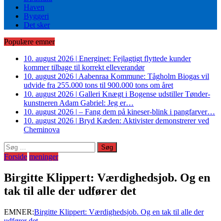
Haven
Byggeri
Det sker
Populære emner
10. august 2026
|
Energinet: Fejlagtigt flyttede kunder
kommer tilbage til korrekt elleverandør
10. august 2026
|
Aabenraa Kommune: Tågholm Biogas vil
udvide fra 255.000 tons til 900.000 tons om året
10. august 2026
|
Galleri Knægt i Bogense udstiller Tønder-
kunstneren Adam Gabriel: Jeg er…
10. august 2026
|
– Fang dem på kineser-blink i pangfarver…
10. august 2026
|
Bryd Kæden: Aktivister demonstrerer ved
Cheminova
Søg
efter:
Forside
meninger
Birgitte Klippert: Værdighedsjob. Og en
tak til alle der udfører det
EMNER:
Birgitte Klippert: Værdighedsjob. Og en tak til alle der
udfører det