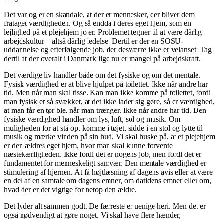
Det var og er en skandale, at der er mennesker, der bliver dem
frataget værdigheden. Og så endda i deres eget hjem, som en
lejlighed på et plejehjem jo er. Problemet tegner til at være dårlig
arbejdskultur – altså dårlig ledelse. Dertil er der en SOSU-
uddannelse og efterfølgende job, der desværre ikke er velanset. Tag
dertil at der overalt i Danmark lige nu er mangel på arbejdskraft.
Det værdige liv handler både om det fysiske og om det mentale.
Fysisk værdighed er at blive hjulpet på toilettet. Ikke når andre har
tid. Men når man skal tisse. Kan man ikke komme på toilettet, fordi
man fysisk er så svækket, at det ikke lader sig gøre, så er værdighed,
at man får en tør ble, når man trænger. Ikke når andre har tid. Den
fysiske værdighed handler om lys, luft, sol og musik. Om
muligheden for at stå op, komme i tøjet, sidde i en stol og lytte til
musik og mærke vinden på sin hud. Vi skal huske på, at et plejehjem
er den ældres eget hjem, hvor man skal kunne forvente
næstekærligheden. Ikke fordi det er nogens job, men fordi det er
fundamentet for menneskeligt samvær. Den mentale værdighed er
stimulering af hjernen. At få højtlæsning af dagens avis eller at være
en del af en samtale om dagens emner, om datidens emner eller om,
hvad der er det vigtige for netop den ældre.
Det lyder alt sammen godt. De færreste er uenige heri. Men det er
også nødvendigt at gøre noget. Vi skal have flere hænder,