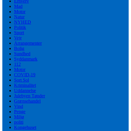
Erhverv
Mad
Motor
Natur
NYHED
Politik
Sport
Vejr
Arrangementer
Bolig
Sundhed
Syddanmark
112
Motor
COVID-19
Sort Sol
Kriminalitet
Uddannelse
Julebyen Tønder
Grænsehandel
Vind
Penge
Miljø
politi
Kongehuset