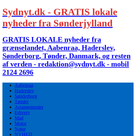
Sydnyt.dk - GRATIS lokale
nyheder fra Sønderjylland
GRATIS LOKALE nyheder fra
grænselandet, Aabenraa, Haderslev,
Sønderborg, Tønder, Danmark, og resten
af verden - redaktion@sydnyt.dk - mobil
2124 2696
Aabenraa
Haderslev
Sønderborg
Tønder
Arrangementer
Erhverv
Mad
Motor
Natur
NYHED