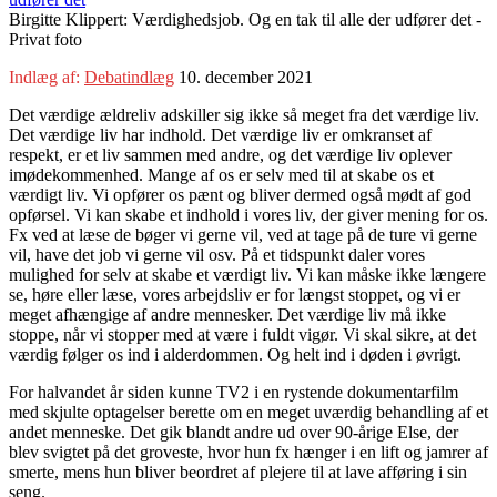
Birgitte Klippert: Værdighedsjob. Og en tak til alle der udfører det -
Privat foto
Indlæg af:
Debatindlæg
10. december 2021
Det værdige ældreliv adskiller sig ikke så meget fra det værdige liv.
Det værdige liv har indhold. Det værdige liv er omkranset af
respekt, er et liv sammen med andre, og det værdige liv oplever
imødekommenhed. Mange af os er selv med til at skabe os et
værdigt liv. Vi opfører os pænt og bliver dermed også mødt af god
opførsel. Vi kan skabe et indhold i vores liv, der giver mening for os.
Fx ved at læse de bøger vi gerne vil, ved at tage på de ture vi gerne
vil, have det job vi gerne vil osv. På et tidspunkt daler vores
mulighed for selv at skabe et værdigt liv. Vi kan måske ikke længere
se, høre eller læse, vores arbejdsliv er for længst stoppet, og vi er
meget afhængige af andre mennesker. Det værdige liv må ikke
stoppe, når vi stopper med at være i fuldt vigør. Vi skal sikre, at det
værdig følger os ind i alderdommen. Og helt ind i døden i øvrigt.
For halvandet år siden kunne TV2 i en rystende dokumentarfilm
med skjulte optagelser berette om en meget uværdig behandling af et
andet menneske. Det gik blandt andre ud over 90-årige Else, der
blev svigtet på det groveste, hvor hun fx hænger i en lift og jamrer af
smerte, mens hun bliver beordret af plejere til at lave afføring i sin
seng.