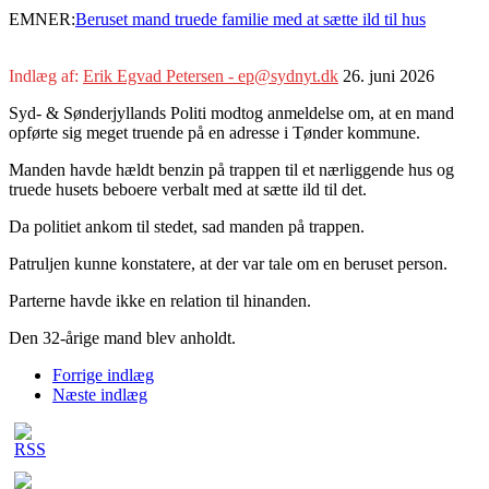
EMNER:
Beruset mand truede familie med at sætte ild til hus
Indlæg af:
Erik Egvad Petersen - ep@sydnyt.dk
26. juni 2026
Syd- & Sønderjyllands Politi modtog anmeldelse om, at en mand
opførte sig meget truende på en adresse i Tønder kommune.
Manden havde hældt benzin på trappen til et nærliggende hus og
truede husets beboere verbalt med at sætte ild til det.
Da politiet ankom til stedet, sad manden på trappen.
Patruljen kunne konstatere, at der var tale om en beruset person.
Parterne havde ikke en relation til hinanden.
Den 32-årige mand blev anholdt.
Forrige indlæg
Næste indlæg