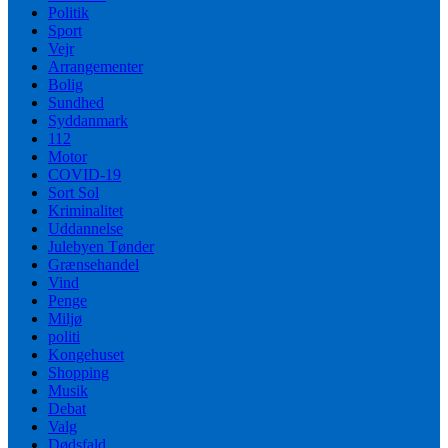
Politik
Sport
Vejr
Arrangementer
Bolig
Sundhed
Syddanmark
112
Motor
COVID-19
Sort Sol
Kriminalitet
Uddannelse
Julebyen Tønder
Grænsehandel
Vind
Penge
Miljø
politi
Kongehuset
Shopping
Musik
Debat
Valg
Dødsfald