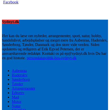
Sydnyt.dk
Her kan du læse om nyheder, arrangementer, sport, natur, hobby,
handelslivet, arbejdspladser og meget mere fra Aabenraa, Haderslev,
Sønderborg, Tønder, Danmark og den store vide verden. Siden
opdateres og redigeres af Erik Egvad Petersen, der er
ansvarshavende redaktør. Kontakt os på ep@sydnyt.dk hvis Du har
en god historie.
persondatapolitik-hos-sydnyt-dk
Aabenraa
Haderslev
Sønderborg
Tønder
Arrangementer
Erhverv
Mad
Motor
Natur