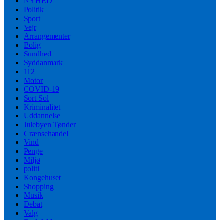
NYHED
Politik
Sport
Vejr
Arrangementer
Bolig
Sundhed
Syddanmark
112
Motor
COVID-19
Sort Sol
Kriminalitet
Uddannelse
Julebyen Tønder
Grænsehandel
Vind
Penge
Miljø
politi
Kongehuset
Shopping
Musik
Debat
Valg