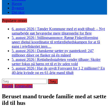
Haven
Byggeri
Det sker
Populære emner
6. august 2026
|
Tønder Kommune med et godt tilbud: – Nyt
samarbejde gør bevægelse mere tilgængelig for flere
5. august 2026
|
Stillingsannonce: Rømø Fiskeriforening
søger digital koordinator til retfærdighedskampen for at få
gang i rejefiskeriet igen…
5. august 2026
|
Danskerne sætter ny pantrekord: 247
millioner dåser og flasker på én måned
5. august 2026
|
Rettighedsstafetten vender tilbage: Skoler
sætter fokus på børns ret til et liv uden vold
5. august 2026
|
Har de snydt Forsvaret for 1,2 millioner? En
40-årig kvinde og en 61-årig mand tiltalt
Søg
efter:
Forside
Kriminalitet
Beruset mand truede familie med at sætte
ild til hus