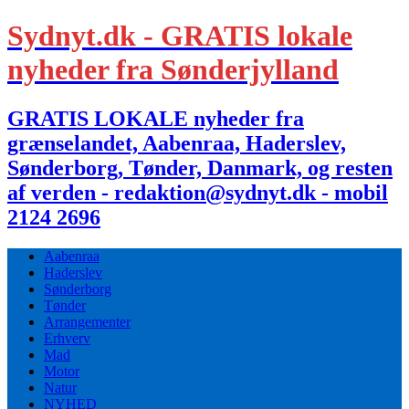
Sydnyt.dk - GRATIS lokale
nyheder fra Sønderjylland
GRATIS LOKALE nyheder fra
grænselandet, Aabenraa, Haderslev,
Sønderborg, Tønder, Danmark, og resten
af verden - redaktion@sydnyt.dk - mobil
2124 2696
Aabenraa
Haderslev
Sønderborg
Tønder
Arrangementer
Erhverv
Mad
Motor
Natur
NYHED