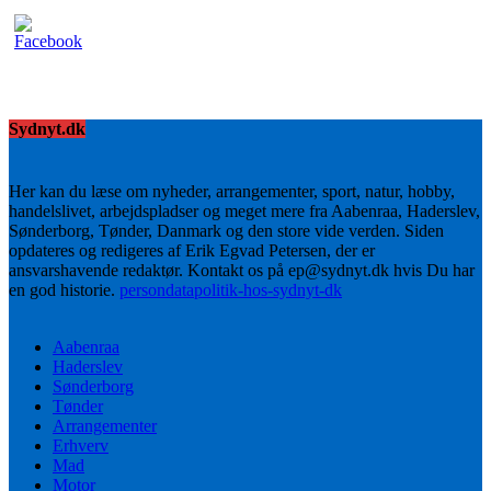
Sydnyt.dk
Her kan du læse om nyheder, arrangementer, sport, natur, hobby,
handelslivet, arbejdspladser og meget mere fra Aabenraa, Haderslev,
Sønderborg, Tønder, Danmark og den store vide verden. Siden
opdateres og redigeres af Erik Egvad Petersen, der er
ansvarshavende redaktør. Kontakt os på ep@sydnyt.dk hvis Du har
en god historie.
persondatapolitik-hos-sydnyt-dk
Aabenraa
Haderslev
Sønderborg
Tønder
Arrangementer
Erhverv
Mad
Motor