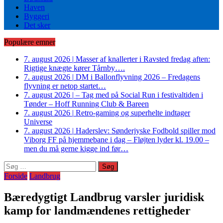
Haven
Byggeri
Det sker
Populære emner
7. august 2026
|
Masser af knallerter i Ravsted fredag aften:
Rigtige knægte kører Tårnby….
7. august 2026
|
DM i Ballonflyvning 2026 – Fredagens
flyvning er netop startet…
7. august 2026
|
– Tag med på Social Run i festivaltiden i
Tønder – Hoff Running Club & Bareen
7. august 2026
|
Retro-gaming og superhelte indtager
Universe
7. august 2026
|
Haderslev: Sønderjyske Fodbold spiller mod
Viborg FF på hjemmebane i dag – Fløjten lyder kl. 19.00 –
men du må gerne kigge ind før…
Søg
efter:
Forside
Landbrug
Bæredygtigt Landbrug varsler juridisk
kamp for landmændenes rettigheder