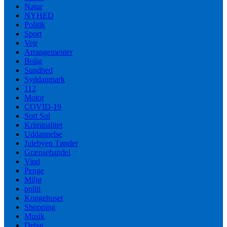
Natur
NYHED
Politik
Sport
Vejr
Arrangementer
Bolig
Sundhed
Syddanmark
112
Motor
COVID-19
Sort Sol
Kriminalitet
Uddannelse
Julebyen Tønder
Grænsehandel
Vind
Penge
Miljø
politi
Kongehuset
Shopping
Musik
Debat