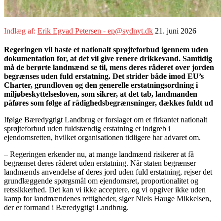
Indlæg af:
Erik Egvad Petersen - ep@sydnyt.dk
21. juni 2026
Regeringen vil haste et nationalt sprøjteforbud igennem uden
dokumentation for, at det vil give renere drikkevand. Samtidig
må de berørte landmænd se til, mens deres råderet over jorden
begrænses uden fuld erstatning. Det strider både imod EU’s
Charter, grundloven og den generelle erstatningsordning i
miljøbeskyttelsesloven, som sikrer, at det tab, landmanden
påføres som følge af rådighedsbegrænsninger, dækkes fuldt ud
Ifølge Bæredygtigt Landbrug er forslaget om et firkantet nationalt
sprøjteforbud uden fuldstændig erstatning et indgreb i
ejendomsretten, hvilket organisationen tidligere har advaret om.
– Regeringen erkender nu, at mange landmænd risikerer at få
begrænset deres råderet uden erstatning. Når staten begrænser
landmænds anvendelse af deres jord uden fuld erstatning, rejser det
grundlæggende spørgsmål om ejendomsret, proportionalitet og
retssikkerhed. Det kan vi ikke acceptere, og vi opgiver ikke uden
kamp for landmændenes rettigheder, siger Niels Hauge Mikkelsen,
der er formand i Bæredygtigt Landbrug.