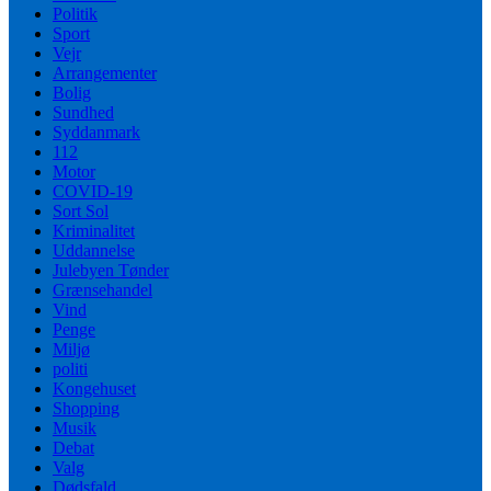
Politik
Sport
Vejr
Arrangementer
Bolig
Sundhed
Syddanmark
112
Motor
COVID-19
Sort Sol
Kriminalitet
Uddannelse
Julebyen Tønder
Grænsehandel
Vind
Penge
Miljø
politi
Kongehuset
Shopping
Musik
Debat
Valg
Dødsfald