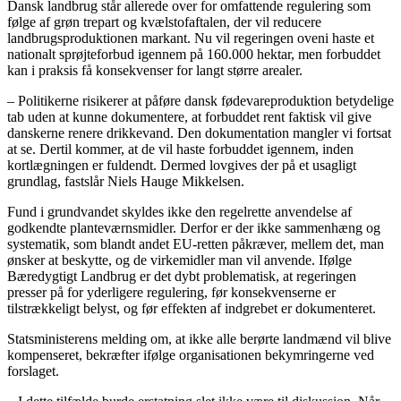
Dansk landbrug står allerede over for omfattende regulering som
følge af grøn trepart og kvælstofaftalen, der vil reducere
landbrugsproduktionen markant. Nu vil regeringen oveni haste et
nationalt sprøjteforbud igennem på 160.000 hektar, men forbuddet
kan i praksis få konsekvenser for langt større arealer.
– Politikerne risikerer at påføre dansk fødevareproduktion betydelige
tab uden at kunne dokumentere, at forbuddet rent faktisk vil give
danskerne renere drikkevand. Den dokumentation mangler vi fortsat
at se. Dertil kommer, at de vil haste forbuddet igennem, inden
kortlægningen er fuldendt. Dermed lovgives der på et usagligt
grundlag, fastslår Niels Hauge Mikkelsen.
Fund i grundvandet skyldes ikke den regelrette anvendelse af
godkendte planteværnsmidler. Derfor er der ikke sammenhæng og
systematik, som blandt andet EU-retten påkræver, mellem det, man
ønsker at beskytte, og de virkemidler man vil anvende. Ifølge
Bæredygtigt Landbrug er det dybt problematisk, at regeringen
presser på for yderligere regulering, før konsekvenserne er
tilstrækkeligt belyst, og før effekten af indgrebet er dokumenteret.
Statsministerens melding om, at ikke alle berørte landmænd vil blive
kompenseret, bekræfter ifølge organisationen bekymringerne ved
forslaget.