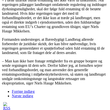
– I dette tilfælde burde erstatning slet ikke være til diskussion. Når
regeringen pålægger landbruget omfattende regulering og inddrager
dyrkningsmuligheder, skal der følge fuld erstatning til de berørte
landmænd. Hvis ikke regeringen tager det med til
forhandlingsbordet, er det ikke kun at træde på landbruget, men
også et direkte indgreb i ejendomsretten, uden den fuldstændige
erstatning som EU’s Charter og grundloven tilsiger, siger Niels
Hauge Mikkelsen.
Formanden understreger, at Bæredygtigt Landbrug allerede
forbereder de juridiske skridt, der kan blive nødvendige, hvis
regeringen gennemfører et sprøjteforbud uden fuld erstatning til de
landmænd, som får frataget dele af deres arealer.
– Man kan ikke bare fratage rettigheder fra en gruppe borgere og
sende regningen til dem selv. Derfor håber jeg, at fornuften sejrer
ved forhandlingsbordet, og man anvender den generelle
erstatningsordning i miljøbeskyttelsesloven, så staten og landbruget
undgår omkostningstunge og langstrakte retssager om
ekspropriation, siger Niels Hauge Mikkelsen.
Forrige indlæg
Næste indlæg