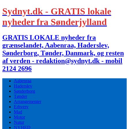
Sydnyt.dk - GRATIS lokale
nyheder fra Sønderjylland
GRATIS LOKALE nyheder fra
grænselandet, Aabenraa, Haderslev,
Sønderborg, Tønder, Danmark, og resten
af verden - redaktion@sydnyt.dk - mobil
2124 2696
Aabenraa
Haderslev
Sønderborg
Tønder
Arrangementer
Erhverv
Mad
Motor
Natur
NYHED