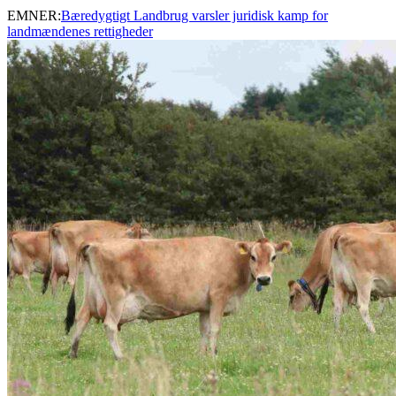
EMNER:
Bæredygtigt Landbrug varsler juridisk kamp for
landmændenes rettigheder