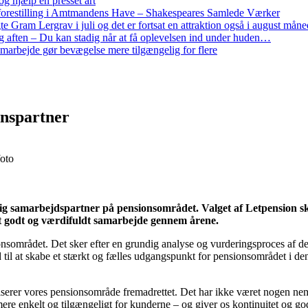
g hjælp en presset art
restilling i Amtmandens Have – Shakespeares Samlede Værker
ram Lergrav i juli og det er fortsat en attraktion også i august måne
 aften – Du kan stadig når at få oplevelsen ind under huden…
arbejde gør bevægelse mere tilgængelig for flere
nspartner
foto
dig samarbejdspartner på pensionsområdet. Valget af Letpension sk
t godt og værdifuldt samarbejde gennem årene.
onsområdet. Det sker efter en grundig analyse og vurderingsproces af
til at skabe et stærkt og fælles udgangspunkt for pensionsområdet i de
niserer vores pensionsområde fremadrettet. Det har ikke været nogen nem 
ere enkelt og tilgængeligt for kunderne – og giver os kontinuitet og g