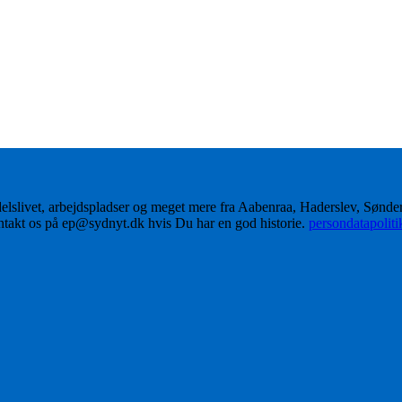
delslivet, arbejdspladser og meget mere fra Aabenraa, Haderslev, Sønd
ontakt os på ep@sydnyt.dk hvis Du har en god historie.
persondatapolit