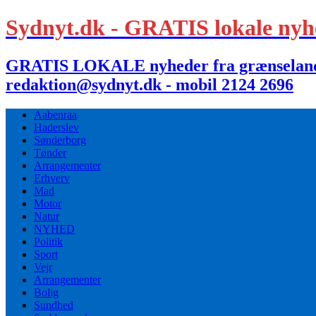
Sydnyt.dk - GRATIS lokale nyh
GRATIS LOKALE nyheder fra grænselandet,
redaktion@sydnyt.dk - mobil 2124 2696
Aabenraa
Haderslev
Sønderborg
Tønder
Arrangementer
Erhverv
Mad
Motor
Natur
NYHED
Politik
Sport
Vejr
Arrangementer
Bolig
Sundhed