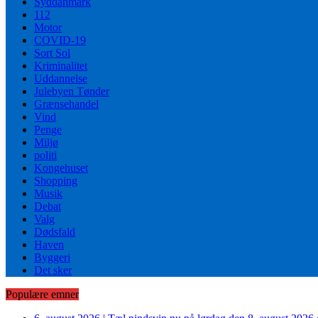
Syddanmark
112
Motor
COVID-19
Sort Sol
Kriminalitet
Uddannelse
Julebyen Tønder
Grænsehandel
Vind
Penge
Miljø
politi
Kongehuset
Shopping
Musik
Debat
Valg
Dødsfald
Haven
Byggeri
Det sker
Populære emner