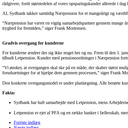
rådgivere, fordi størstedelen af vores opsparingskunder allerede i d
AL Sydbank takker samtidig Nærpension for et mangeårigt og værdif
“Nærpension har været en vigtig samarbejdspartner gennem mange år, 
tryghed for fremtiden,” siger Frank Mortensen.
Gradvis overgang for kunderne
For kunderne ændrer der sig ikke noget her og nu. Frem til den 1. j
tilbudt Letpension. Kunder med pensionsordninger i Nærpension forts
“Vi ønsker, at overgangen skal ske på en måde, der skaber størst muli
forudsætninger for at hjælpe dem gennem processen,” siger Frank Mo
Den konkrete overgangsmodel er under planlægning. Alle berørte kunder 
Fakta:
Sydbank har haft samarbejde med Letpension, mens Arbejdern
Letpension er ejet af PFA og en række banker i fællesskab, me
Forrige indlæg
Næste indlæg