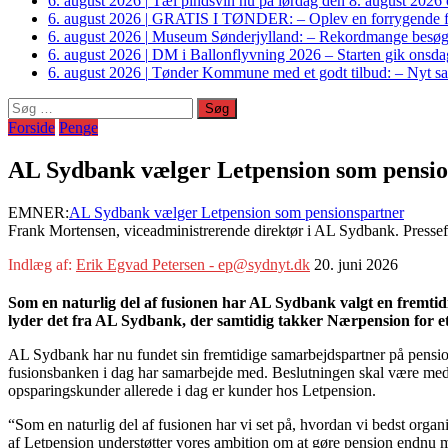
6. august 2026
|
Tæl pindsvin nu på lørdag den 8. august 2026 o
6. august 2026
|
GRATIS I TØNDER: – Oplev en forrygende fo
6. august 2026
|
Museum Sønderjylland: – Rekordmange besøgte G
6. august 2026
|
DM i Ballonflyvning 2026 – Starten gik onsdag
6. august 2026
|
Tønder Kommune med et godt tilbud: – Nyt sam
Søg
efter:
Forside
Penge
AL Sydbank vælger Letpension som pensio
EMNER:
AL Sydbank vælger Letpension som pensionspartner
Frank Mortensen, viceadministrerende direktør i AL Sydbank. Presse
Indlæg af:
Erik Egvad Petersen - ep@sydnyt.dk
20. juni 2026
Som en naturlig del af fusionen har AL Sydbank valgt en fremti
lyder det fra AL Sydbank, der samtidig takker Nærpension for e
AL Sydbank har nu fundet sin fremtidige samarbejdspartner på pensi
fusionsbanken i dag har samarbejde med. Beslutningen skal være med 
opsparingskunder allerede i dag er kunder hos Letpension.
“Som en naturlig del af fusionen har vi set på, hvordan vi bedst orga
af Letpension understøtter vores ambition om at gøre pension endnu m