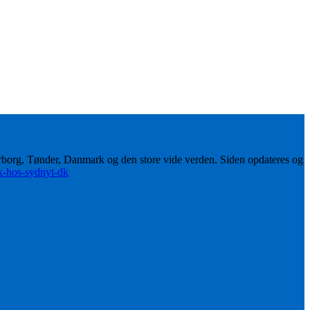
erborg, Tønder, Danmark og den store vide verden. Siden opdateres og
ik-hos-sydnyt-dk