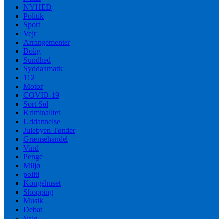
NYHED
Politik
Sport
Vejr
Arrangementer
Bolig
Sundhed
Syddanmark
112
Motor
COVID-19
Sort Sol
Kriminalitet
Uddannelse
Julebyen Tønder
Grænsehandel
Vind
Penge
Miljø
politi
Kongehuset
Shopping
Musik
Debat
Valg