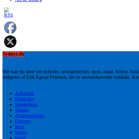
Sydnyt.dk
Her kan du læse om nyheder, arrangementer, sport, natur, hobby, han
redigeres af Erik Egvad Petersen, der er ansvarshavende redaktør. K
Aabenraa
Haderslev
Sønderborg
Tønder
Arrangementer
Erhverv
Mad
Motor
Natur