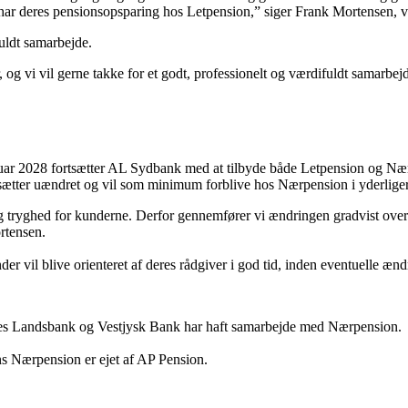
ag har deres pensionsopsparing hos Letpension,” siger Frank Mortensen,
uldt samarbejde.
og vi vil gerne takke for et godt, professionelt og værdifuldt samar
anuar 2028 fortsætter AL Sydbank med at tilbyde både Letpension og Næ
ætter uændret og vil som minimum forblive hos Nærpension i yderligere
g tryghed for kunderne. Derfor gennemfører vi ændringen gradvist over f
rtensen.
vil blive orienteret af deres rådgiver i god tid, inden eventuelle ændr
es Landsbank og Vestjysk Bank har haft samarbejde med Nærpension.
ns Nærpension er ejet af AP Pension.