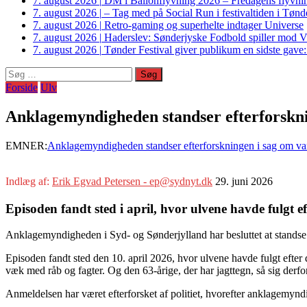
7. august 2026
|
DM i Ballonflyvning 2026 – Fredagens flyvnin
7. august 2026
|
– Tag med på Social Run i festivaltiden i Tø
7. august 2026
|
Retro-gaming og superhelte indtager Universe
7. august 2026
|
Haderslev: Sønderjyske Fodbold spiller mod V
7. august 2026
|
Tønder Festival giver publikum en sidste gave
Søg
efter:
Forside
Ulv
Anklagemyndigheden standser efterforskni
EMNER:
Anklagemyndigheden standser efterforskningen i sag om va
Indlæg af:
Erik Egvad Petersen - ep@sydnyt.dk
29. juni 2026
Episoden fandt sted i april, hvor ulvene havde fulgt
Anklagemyndigheden i Syd- og Sønderjylland har besluttet at standse 
Episoden fandt sted den 10. april 2026, hvor ulvene havde fulgt eft
væk med råb og fagter. Og den 63-årige, der har jagttegn, så sig derfor 
Anmeldelsen har været efterforsket af politiet, hvorefter anklagemynd