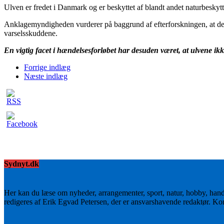
Ulven er fredet i Danmark og er beskyttet af blandt andet naturbeskyt
Anklagemyndigheden vurderer på baggrund af efterforskningen, at den
varselsskuddene.
En vigtig facet i hændelsesforløbet har desuden været, at ulvene ikk
Forrige indlæg
Næste indlæg
Sydnyt.dk
Her kan du læse om nyheder, arrangementer, sport, natur, hobby, han
redigeres af Erik Egvad Petersen, der er ansvarshavende redaktør. K