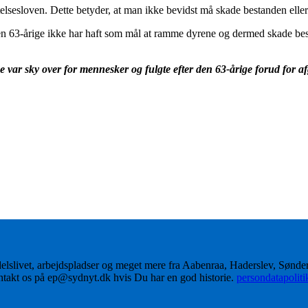
telsesloven. Dette betyder, at man ikke bevidst må skade bestanden ell
 63-årige ikke har haft som mål at ramme dyrene og dermed skade besta
e var sky over for mennesker og fulgte efter den 63-årige forud for a
delslivet, arbejdspladser og meget mere fra Aabenraa, Haderslev, Sønd
ontakt os på ep@sydnyt.dk hvis Du har en god historie.
persondatapolit