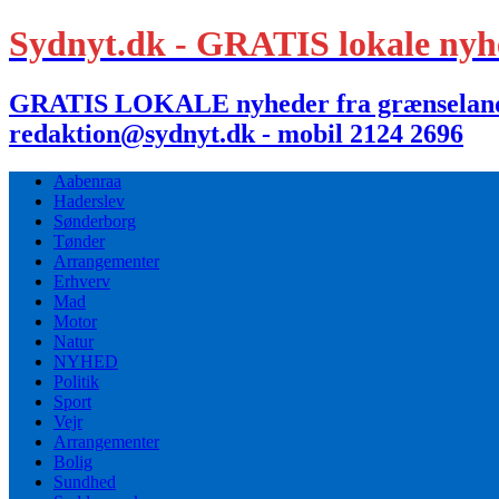
Sydnyt.dk - GRATIS lokale nyh
GRATIS LOKALE nyheder fra grænselandet,
redaktion@sydnyt.dk - mobil 2124 2696
Aabenraa
Haderslev
Sønderborg
Tønder
Arrangementer
Erhverv
Mad
Motor
Natur
NYHED
Politik
Sport
Vejr
Arrangementer
Bolig
Sundhed