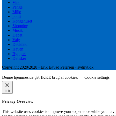
Vind
Penge
Miljø
politi
Kongehuset
Shopping
Musik
Debat
Valg
Dødsfald
Haven
Byggeri
Det sker
Copyright 2020/2028 - Erik Egvad Petersen - sydnyt.dk
Denne hjemmeside gør IKKE brug af cookies.
Cookie settings
Luk
Privacy Overview
This website uses cookies to improve your experience while you naviga