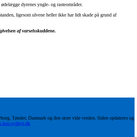
er ødelægge dyrenes yngle- og rasteområder.
nden, ligesom ulvene heller ikke har lidt skade på grund af
fgivelsen af varselsskuddene.
erborg, Tønder, Danmark og den store vide verden. Siden opdateres og
ik-hos-sydnyt-dk