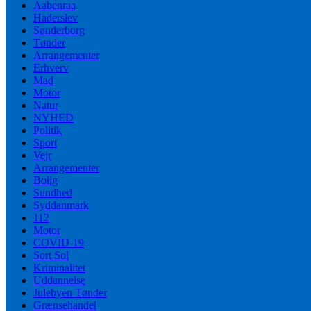
Aabenraa
Haderslev
Sønderborg
Tønder
Arrangementer
Erhverv
Mad
Motor
Natur
NYHED
Politik
Sport
Vejr
Arrangementer
Bolig
Sundhed
Syddanmark
112
Motor
COVID-19
Sort Sol
Kriminalitet
Uddannelse
Julebyen Tønder
Grænsehandel