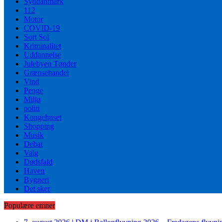
Syddanmark
112
Motor
COVID-19
Sort Sol
Kriminalitet
Uddannelse
Julebyen Tønder
Grænsehandel
Vind
Penge
Miljø
politi
Kongehuset
Shopping
Musik
Debat
Valg
Dødsfald
Haven
Byggeri
Det sker
Populære emner