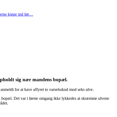
gerne kigge ind før…
 opholdt sig nær mandens bopæl.
nmeldt for at have affyret to varselsskud mod seks ulve.
ns bopæl. Det var i første omgang ikke lykkedes at skræmme ulvene
rådet.