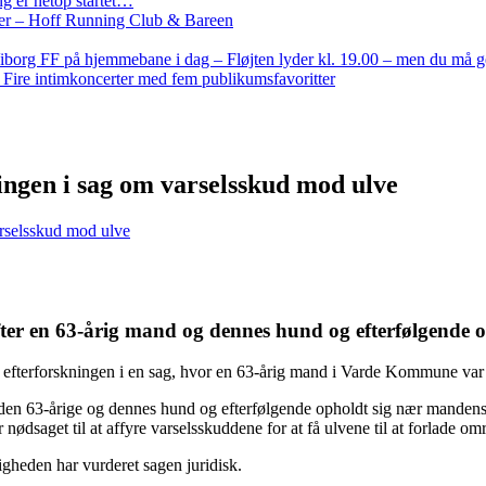
g er netop startet…
nder – Hoff Running Club & Bareen
iborg FF på hjemmebane i dag – Fløjten lyder kl. 19.00 – men du må 
: Fire intimkoncerter med fem publikumsfavoritter
ngen i sag om varselsskud mod ulve
rselsskud mod ulve
 efter en 63-årig mand og dennes hund og efterfølgende
efterforskningen i en sag, hvor en 63-årig mand i Varde Kommune var a
er den 63-årige og dennes hund og efterfølgende opholdt sig nær mande
nødsaget til at affyre varselsskuddene for at få ulvene til at forlade om
igheden har vurderet sagen juridisk.