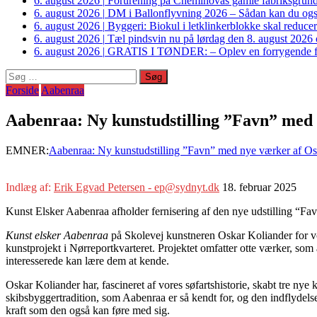
6. august 2026
|
Forurening på Cheminovas gamle fabriksgrund 
6. august 2026
|
DM i Ballonflyvning 2026 – Sådan kan du også s
6. august 2026
|
Byggeri: Biokul i letklinkerblokke skal reduce
6. august 2026
|
Tæl pindsvin nu på lørdag den 8. august 2026 o
6. august 2026
|
GRATIS I TØNDER: – Oplev en forrygende fo
Søg
efter:
Forside
Aabenraa
Aabenraa: Ny kunstudstilling ”Favn” med
EMNER:
Aabenraa: Ny kunstudstilling ”Favn” med nye værker af Os
Indlæg af:
Erik Egvad Petersen - ep@sydnyt.dk
18. februar 2025
Kunst Elsker Aabenraa afholder fernisering af den nye udstilling “Fa
Kunst elsker Aabenraa
på Skolevej kunstneren Oskar Koliander for vo
kunstprojekt i Nørreportkvarteret. Projektet omfatter otte værker, som a
interesserede kan lære dem at kende.
Oskar Koliander har, fascineret af vores søfartshistorie, skabt tre nye 
skibsbyggertradition, som Aabenraa er så kendt for, og den indflydel
kraft som den også kan føre med sig.