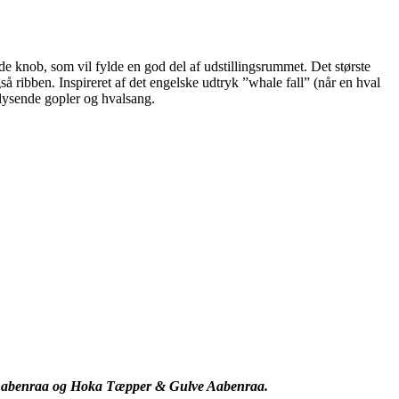
 knob, som vil fylde en god del af udstillingsrummet. Det største
gså ribben. Inspireret af det engelske udtryk ”whale fall” (når en hval
 lysende gopler og hvalsang.
ix Aabenraa og Hoka Tæpper & Gulve Aabenraa.