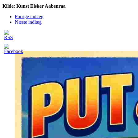
Kilde: Kunst Elsker Aabenraa
Forrige indlæg
Næste indlæg