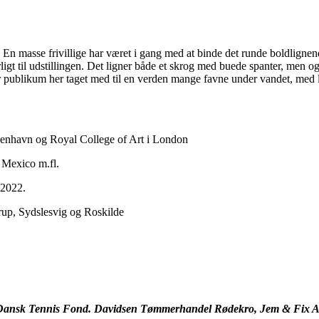
 masse frivillige har været i gang med at binde det runde boldlignende
rligt til udstillingen. Det ligner både et skrog med buede spanter, men o
ver publikum her taget med til en verden mange favne under vandet, med
enhavn og Royal College of Art i London
 Mexico m.fl.
 2022.
erup, Sydslesvig og Roskilde
ond, Dansk Tennis Fond. Davidsen Tømmerhandel Rødekro, Jem & F