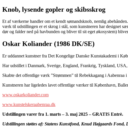
Knob, lysende gopler og skibsskrog
Et af værkerne handler om et kendt sømandsknob, nemlig abehånden. En
værk til udstillingen er et skrog i stål, som kunstneren har designet sæ
dør og falder ned på havbunden og bliver til sit eget økosystem) bli
Oskar Koliander (1986 DK/SE)
Er uddannet kunstner fra Det Kongelige Danske Kunstakademi i Køb
Har udstillet i Danmark, Sverige, England, Frankrig, Tyskland, USA,
Skabte det offentlige værk ”Strømmen” til Rebekkagang i Aabenraa i
Kunstneren har ligeledes lavet offentlige værker til København, Ball
www.oskarkoliander.com
www.kunstelskeraabenraa.dk
Udstillingen varer fra 1. marts – 3. maj 2025 – GRATIS Entrè.
Udstillingen støttes af: Statens Kunstfond, Knud Højgaards F