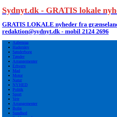
Sydnyt.dk - GRATIS lokale nyh
GRATIS LOKALE nyheder fra grænselandet,
redaktion@sydnyt.dk - mobil 2124 2696
Aabenraa
Haderslev
Sønderborg
Tønder
Arrangementer
Erhverv
Mad
Motor
Natur
NYHED
Politik
Sport
Vejr
Arrangementer
Bolig
Sundhed