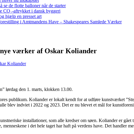
bliver nu indkapslet
e de flotte balloner når de starter
re CO₂-aftrykket i dansk byggeri
g hjælp en presset art
restilling i Amtmandens Have – Shakespeares Samlede Værker
 nye værker af Oskar Koliander
kar Koliander
vn” lørdag den 1. marts, klokken 13.00.
res publikum. Koliander er lokalt kendt for at udføre kunstværket ”S
lle blev indviet i 2022 og 2023. Det er nu blevet et mål for kunstforenin
kunstneriske installationer, som alle kredser om søen. Koliander er gået t
se, menneskene i det hele taget har haft på verdens have. Det handler 