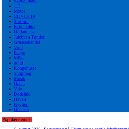
Syddanmark
112
Motor
COVID-19
Sort Sol
Kriminalitet
Uddannelse
Julebyen Tønder
Grænsehandel
Vind
Penge
Miljø
politi
Kongehuset
Shopping
Musik
Debat
Valg
Dødsfald
Haven
Byggeri
Det sker
Populære emner