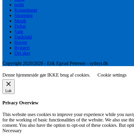
politi
Kongehuset
Shopping
Musik
Debat
Valg
Dødsfald
Haven
Byggeri
Det sker
Copyright 2020/2028 - Erik Egvad Petersen - sydnyt.dk
Denne hjemmeside gør IKKE brug af cookies.
Cookie settings
Luk
Privacy Overview
This website uses cookies to improve your experience while you naviga
for the working of basic functionalities of the website. We also use t
consent. You also have the option to opt-out of these cookies. But op
Necessary