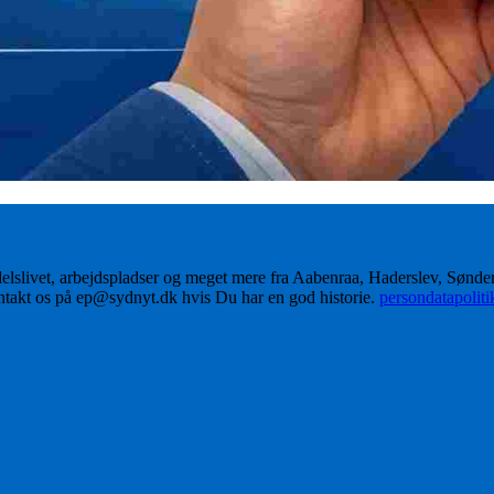
delslivet, arbejdspladser og meget mere fra Aabenraa, Haderslev, Sønd
ontakt os på ep@sydnyt.dk hvis Du har en god historie.
persondatapolit