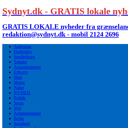
Sydnyt.dk - GRATIS lokale nyh
GRATIS LOKALE nyheder fra grænselandet,
redaktion@sydnyt.dk - mobil 2124 2696
Aabenraa
Haderslev
Sønderborg
Tønder
Arrangementer
Erhverv
Mad
Motor
Natur
NYHED
Politik
Sport
Vejr
Arrangementer
Bolig
Sundhed