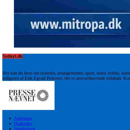
Sydnyt.dk
Her kan du læse om nyheder, arrangementer, sport, natur, hobby, han
redigeres af Erik Egvad Petersen, der er ansvarshavende redaktør. K
Aabenraa
Haderslev
Sønderborg