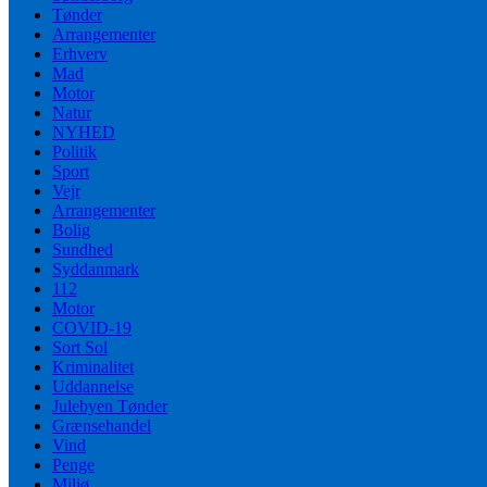
Tønder
Arrangementer
Erhverv
Mad
Motor
Natur
NYHED
Politik
Sport
Vejr
Arrangementer
Bolig
Sundhed
Syddanmark
112
Motor
COVID-19
Sort Sol
Kriminalitet
Uddannelse
Julebyen Tønder
Grænsehandel
Vind
Penge
Miljø