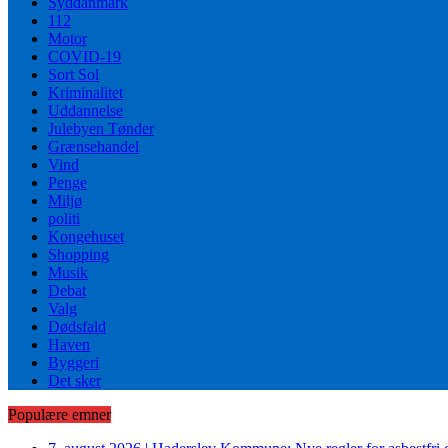
Syddanmark
112
Motor
COVID-19
Sort Sol
Kriminalitet
Uddannelse
Julebyen Tønder
Grænsehandel
Vind
Penge
Miljø
politi
Kongehuset
Shopping
Musik
Debat
Valg
Dødsfald
Haven
Byggeri
Det sker
Populære emner