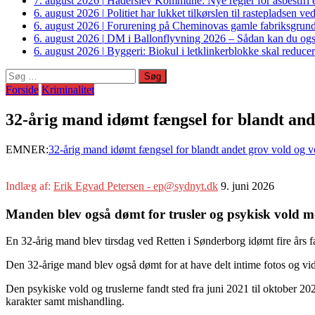
7. august 2026
|
Haderslev Kommune: Nye regler for asbestfri et
6. august 2026
|
Politiet har lukket tilkørslen til rastepladsen
6. august 2026
|
Forurening på Cheminovas gamle fabriksgrund 
6. august 2026
|
DM i Ballonflyvning 2026 – Sådan kan du også s
6. august 2026
|
Byggeri: Biokul i letklinkerblokke skal reduce
Søg
efter:
Forside
Kriminalitet
32-årig mand idømt fængsel for blandt an
EMNER:
32-årig mand idømt fængsel for blandt andet grov vold og 
Indlæg af:
Erik Egvad Petersen - ep@sydnyt.dk
9. juni 2026
Manden blev også dømt for trusler og psykisk vold 
En 32-årig mand blev tirsdag ved Retten i Sønderborg idømt fire års f
Den 32-årige mand blev også dømt for at have delt intime fotos og vid
Den psykiske vold og truslerne fandt sted fra juni 2021 til oktober 202
karakter samt mishandling.