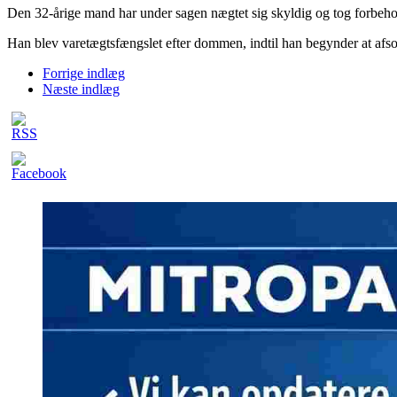
Den 32-årige mand har under sagen nægtet sig skyldig og tog forbeho
Han blev varetægtsfængslet efter dommen, indtil han begynder at afso
Forrige indlæg
Næste indlæg