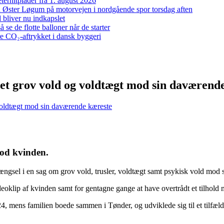
ernitplader fra 1. august 2026
 ved Øster Løgum på motorvejen i nordgående spor torsdag aften
bliver nu indkapslet
e de flotte balloner når de starter
re CO₂-aftrykket i dansk byggeri
det grov vold og voldtægt mod sin daværend
voldtægt mod sin daværende kæreste
mod kvinden.
ængsel i en sag om grov vold, trusler, voldtægt samt psykisk vold mod 
eoklip af kvinden samt for gentagne gange at have overtrådt et tilhold
4, mens familien boede sammen i Tønder, og udviklede sig til et tilfælde a