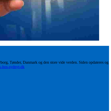
erborg, Tønder, Danmark og den store vide verden. Siden opdateres og
ik-hos-sydnyt-dk