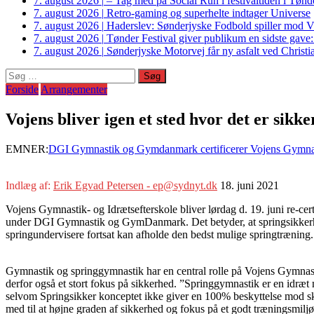
7. august 2026
|
– Tag med på Social Run i festivaltiden i Tø
7. august 2026
|
Retro-gaming og superhelte indtager Universe
7. august 2026
|
Haderslev: Sønderjyske Fodbold spiller mod V
7. august 2026
|
Tønder Festival giver publikum en sidste gave
7. august 2026
|
Sønderjyske Motorvej får ny asfalt ved Christi
Søg
efter:
Forside
Arrangementer
Vojens bliver igen et sted hvor det er sikke
EMNER:
DGI Gymnastik og Gymdanmark certificerer Vojens Gymnasti
Indlæg af:
Erik Egvad Petersen - ep@sydnyt.dk
18. juni 2021
Vojens Gymnastik- og Idrætsefterskole bliver lørdag d. 19. juni re-cer
under DGI Gymnastik og GymDanmark. Det betyder, at springsikkerhe
springundervisere fortsat kan afholde den bedst mulige springtræning.
Gymnastik og springgymnastik har en central rolle på Vojens Gymnast
derfor også et stort fokus på sikkerhed. ”Springgymnastik er en idræ
selvom Springsikker konceptet ikke giver en 100% beskyttelse mod skad
med til at højne graden af sikkerhed og fokus på et godt træningsmil