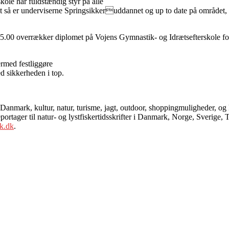
ole har fuldstændig styr på alle
t så er underviserne Springsikkeruddannet og up to date på området, så
5.00 overrækker diplomet på Vojens Gymnastik- og Idrætsefterskole for
ermed festliggøre
d sikkerheden i top.
anmark, kultur, natur, turisme, jagt, outdoor, shoppingmuligheder, og l
tager til natur- og lystfiskertidsskrifter i Danmark, Norge, Sverige, 
k.dk
.