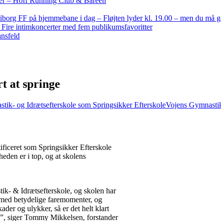
nder – Hoff Running Club & Bareen
iborg FF på hjemmebane i dag – Fløjten lyder kl. 19.00 – men du må 
: Fire intimkoncerter med fem publikumsfavoritter
ansfeld
rt at springe
k- og Idrætsefterskole som Springsikker Efterskole
Vojens Gymnastik-
tificeret som Springsikker Efterskole
den er i top, og at skolens
ik- & Idrætsefterskole, og skolen har
t med betydelige faremomenter, og
er og ulykker, så er det helt klart
jø”, siger Tommy Mikkelsen, forstander