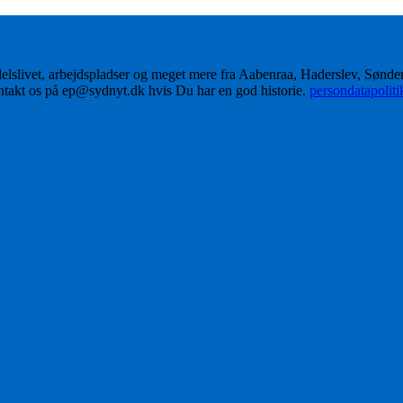
delslivet, arbejdspladser og meget mere fra Aabenraa, Haderslev, Sønd
ontakt os på ep@sydnyt.dk hvis Du har en god historie.
persondatapolit