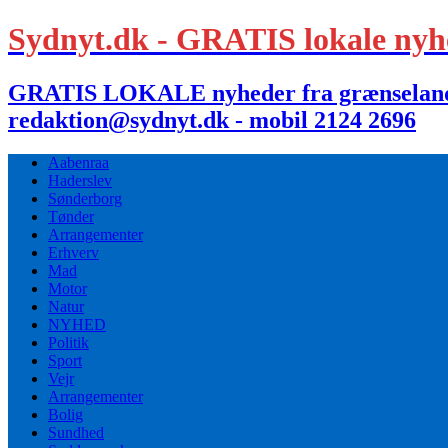
Sydnyt.dk - GRATIS lokale nyh
GRATIS LOKALE nyheder fra grænselandet,
redaktion@sydnyt.dk - mobil 2124 2696
Aabenraa
Haderslev
Sønderborg
Tønder
Arrangementer
Erhverv
Mad
Motor
Natur
NYHED
Politik
Sport
Vejr
Arrangementer
Bolig
Sundhed