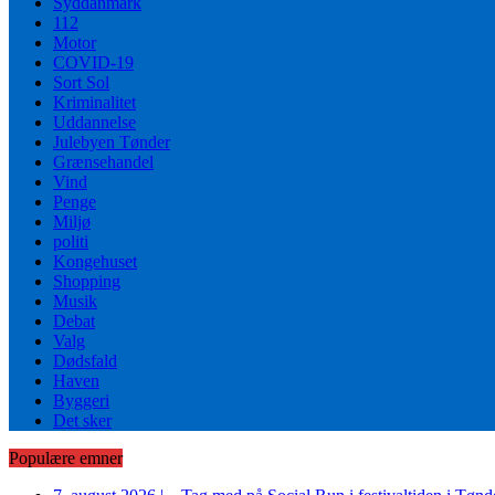
Syddanmark
112
Motor
COVID-19
Sort Sol
Kriminalitet
Uddannelse
Julebyen Tønder
Grænsehandel
Vind
Penge
Miljø
politi
Kongehuset
Shopping
Musik
Debat
Valg
Dødsfald
Haven
Byggeri
Det sker
Populære emner