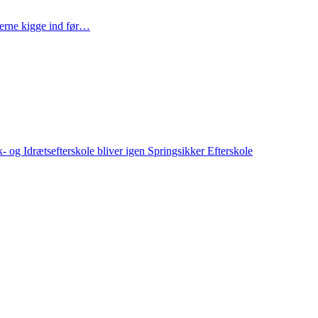
gerne kigge ind før…
 og Idrætsefterskole bliver igen Springsikker Efterskole