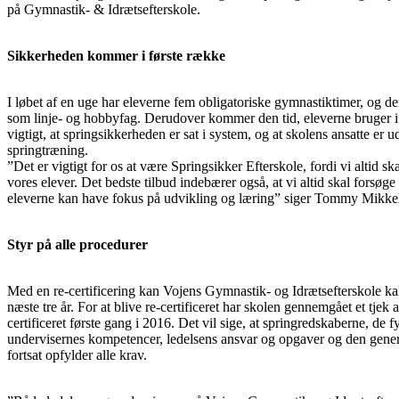
på Gymnastik- & Idrætsefterskole.
Sikkerheden kommer i første række
I løbet af en uge har eleverne fem obligatoriske gymnastiktimer, og de
som linje- og hobbyfag. Derudover kommer den tid, eleverne bruger i sp
vigtigt, at springsikkerheden er sat i system, og at skolens ansatte er 
springtræning.
”Det er vigtigt for os at være Springsikker Efterskole, fordi vi altid ska
vores elever. Det bedste tilbud indebærer også, at vi altid skal forsøge a
eleverne kan have fokus på udvikling og læring” siger Tommy Mikke
Styr på alle procedurer
Med en re-certificering kan Vojens Gymnastik- og Idrætsefterskole ka
næste tre år. For at blive re-certificeret har skolen gennemgået et tjek a
certificeret første gang i 2016. Det vil sige, at springredskaberne, de f
undervisernes kompetencer, ledelsens ansvar og opgaver og den genere
fortsat opfylder alle krav.