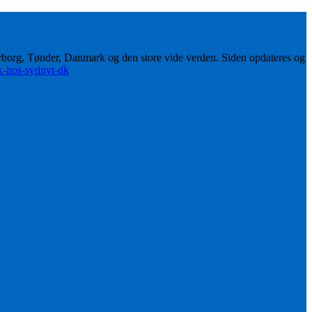
erborg, Tønder, Danmark og den store vide verden. Siden opdateres og
ik-hos-sydnyt-dk