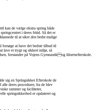
rtil kan de vælge ekstra spring både
ringcentret i deres fritid. Så det er
uddannede til at sikre den bedst mulige
l forsøge at have det bedste tilbud til
t lave et trygt og sikkert miljø, så
lsen, forstander på Vojens Gymnastikog Idrætsefterskole.
lde sig en Springsikker Efterskole de
f alle deres procedurer, fra de blev
ysiske rammer og faciliteter,
lle springsikkerhed er opdateret og