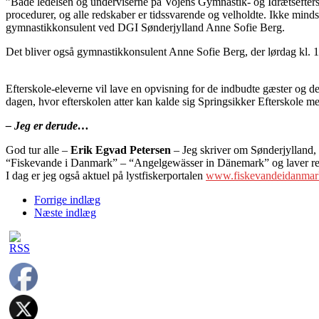
”Både ledelsen og underviserne på Vojens Gymnastik- og Idrætseftersk
procedurer, og alle redskaber er tidssvarende og velholdte. Ikke minds
gymnastikkonsulent ved DGI Sønderjylland Anne Sofie Berg.
Det bliver også gymnastikkonsulent Anne Sofie Berg, der lørdag kl. 1
Efterskole-eleverne vil lave en opvisning for de indbudte gæster og d
dagen, hvor efterskolen atter kan kalde sig Springsikker Efterskole me
– Jeg er derude…
God tur alle –
Erik Egvad Petersen
– Jeg skriver om Sønderjylland, D
“Fiskevande i Danmark” – “Angelgewässer in Dänemark” og laver repor
I dag er jeg også aktuel på lystfiskerportalen
www.fiskevandeidanmar
Forrige indlæg
Næste indlæg