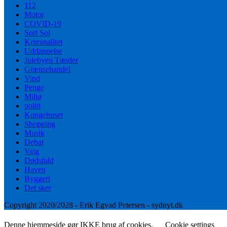
112
Motor
COVID-19
Sort Sol
Kriminalitet
Uddannelse
Julebyen Tønder
Grænsehandel
Vind
Penge
Miljø
politi
Kongehuset
Shopping
Musik
Debat
Valg
Dødsfald
Haven
Byggeri
Det sker
Copyright 2020/2028 - Erik Egvad Petersen - sydnyt.dk
Denne hjemmeside gør IKKE brug af cookies.
Cookie settings