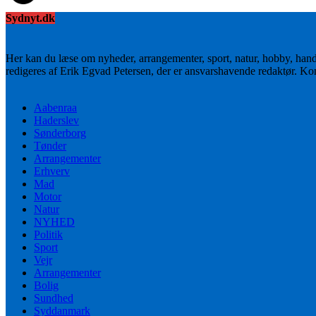
Sydnyt.dk
Her kan du læse om nyheder, arrangementer, sport, natur, hobby, han
redigeres af Erik Egvad Petersen, der er ansvarshavende redaktør. K
Aabenraa
Haderslev
Sønderborg
Tønder
Arrangementer
Erhverv
Mad
Motor
Natur
NYHED
Politik
Sport
Vejr
Arrangementer
Bolig
Sundhed
Syddanmark