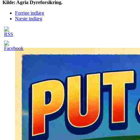
Kilde: Agria Dyreforsikring.
Forrige indlæg
Næste indlæg