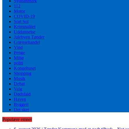
Syddanmark
112
Motor
COVID-19
Sort Sol
Kriminalitet
Uddannelse
Julebyen Tønder
Grænsehandel
Vind
Penge
Miljø
politi
Kongehuset
Shopping
Musik
Debat
Valg
Dødsfald
Haven
Byggeri
Det sker
Populære emner