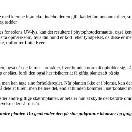
lie med kæmpe bjørneko, indeholder en gift, kaldet furanocoumariner, s
og rødder.
s for solens UV-lys, kan det resultere i phytophotodermatitis, også ke
a opmærksom, hvis din hund er kort- eller tyndpelset, da disse er mere
ke, opfordrer Lotte Evers.
, også når de færdes i områder, hvor hunden normalt opholder sig, så m
slået, fordi den også her risikerer at få giftig plantesaft på sig.
så man kan tage sine forholdsregler. Når planten ikke er i blomst, kan d
r på dele af turen, men hellere det, end at hunden kommer i nærkontakt 
eller andre giftige skærmplanter, anbefaler hun at skylle det berørte o
lse eller sår opstår.’
andre planter. Du genkender den på sine gulgrønne blomster og gulgrøn