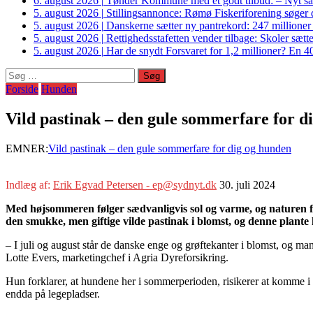
6. august 2026
|
Tønder Kommune med et godt tilbud: – Nyt sam
5. august 2026
|
Stillingsannonce: Rømø Fiskeriforening søger di
5. august 2026
|
Danskerne sætter ny pantrekord: 247 millioner
5. august 2026
|
Rettighedsstafetten vender tilbage: Skoler sætter
5. august 2026
|
Har de snydt Forsvaret for 1,2 millioner? En 40
Søg
efter:
Forside
Hunden
Vild pastinak – den gule sommerfare for d
EMNER:
Vild pastinak – den gule sommerfare for dig og hunden
Indlæg af:
Erik Egvad Petersen - ep@sydnyt.dk
30. juli 2024
Med højsommeren følger sædvanligvis sol og varme, og naturen fold
den smukke, men giftige vilde pastinak i blomst, og denne plante
– I juli og august står de danske enge og grøftekanter i blomst, og man
Lotte Evers, marketingchef i Agria Dyreforsikring.
Hun forklarer, at hundene her i sommerperioden, risikerer at komme i li
endda på legepladser.