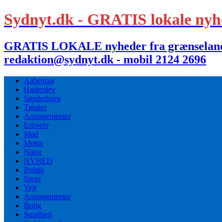
Sydnyt.dk - GRATIS lokale nyh
GRATIS LOKALE nyheder fra grænselandet,
redaktion@sydnyt.dk - mobil 2124 2696
Aabenraa
Haderslev
Sønderborg
Tønder
Arrangementer
Erhverv
Mad
Motor
Natur
NYHED
Politik
Sport
Vejr
Arrangementer
Bolig
Sundhed