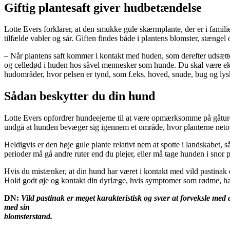
Giftig plantesaft giver hudbetændelse
Lotte Evers forklarer, at den smukke gule skærmplante, der er i fami
tilfælde vabler og sår. Giften findes både i plantens blomster, stængel 
– Når plantens saft kommer i kontakt med huden, som derefter udsætte
og celledød i huden hos såvel mennesker som hunde. Du skal være ekstr
hudområder, hvor pelsen er tynd, som f.eks. hoved, snude, bug og lys
Sådan beskytter du din hund
Lotte Evers opfordrer hundeejerne til at være opmærksomme på gåturen
undgå at hunden bevæger sig igennem et område, hvor planterne netop er 
Heldigvis er den høje gule plante relativt nem at spotte i landskabet, 
perioder må gå andre ruter end du plejer, eller må tage hunden i sno
Hvis du mistænker, at din hund har været i kontakt med vild pastinak 
Hold godt øje og kontakt din dyrlæge, hvis symptomer som rødme, hæve
DN:
Vild pastinak er meget karakteristisk og svær at forveksle med 
med sin
blomsterstand.