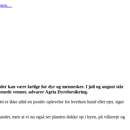
t igen…
der kan være farlige for dyr og mennesker. I juli og august står
rbenede venner, advarer Agria Dyreforsikring.
 er ikke altid en positiv oplevelse for hverken hund eller ejer, siger
landet, men at vi nu også ser planten dukke op i byen, på villaveje og