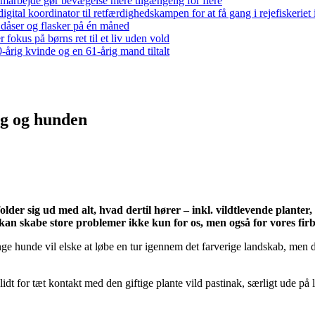
arbejde gør bevægelse mere tilgængelig for flere
gital koordinator til retfærdighedskampen for at få gang i rejefiskerie
 dåser og flasker på én måned
 fokus på børns ret til et liv uden vold
-årig kvinde og en 61-årig mand tiltalt
ig og hunden
er sig ud med alt, hvad dertil hører – inkl. vildtlevende planter, 
 kan skabe store problemer ikke kun for os, men også for vores fi
ge hunde vil elske at løbe en tur igennem det farverige landskab, men det
dt for tæt kontakt med den giftige plante vild pastinak, særligt ude på 