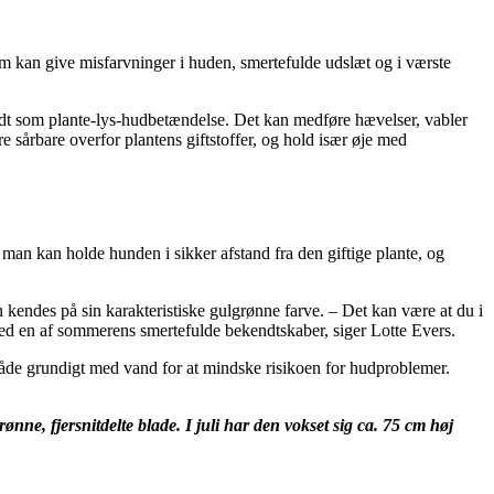
om kan give misfarvninger i huden, smertefulde udslæt og i værste
ndt som plante-lys-hudbetændelse. Det kan medføre hævelser, vabler
 sårbare overfor plantens giftstoffer, og hold især øje med
an kan holde hunden i sikker afstand fra den giftige plante, og
en kendes på sin karakteristiske gulgrønne farve. – Det kan være at du i
med en af sommerens smertefulde bekendtskaber, siger Lotte Evers.
mråde grundigt med vand for at mindske risikoen for hudproblemer.
ne, fjersnitdelte blade. I juli har den vokset sig ca. 75 cm høj