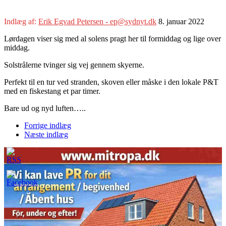
Indlæg af:
Erik Egvad Petersen - ep@sydnyt.dk
8. januar 2022
Lørdagen viser sig med al solens pragt her til formiddag og lige over
middag.
Solstrålerne tvinger sig vej gennem skyerne.
Perfekt til en tur ved stranden, skoven eller måske i den lokale P&T
med en fiskestang et par timer.
Bare ud og nyd luften…..
Forrige indlæg
Næste indlæg