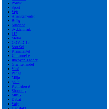
Politik
Sport
Vejr
Arrangementer
Bolig
Sundhed
Syddanmark
112
Motor
COVID-19
Sort Sol
Kriminalitet
Uddannelse
Julebyen Tønder
Grænsehandel
Vind
Penge
Miljø
politi
Kongehuset
Shopping
Musik
Debat
Valg
Dødsfald