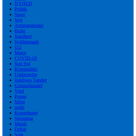
NYHED
Politik
Sport
Vejr
Arrangementer
Bolig
Sundhed
Syddanmark
112
Motor
COVID-19
Sort Sol
Kriminalitet
Uddannelse
Julebyen Tønder
Grænsehandel
Vind
Penge
Miljø
politi
Kongehuset
Shopping
Musik
Debat
Valg