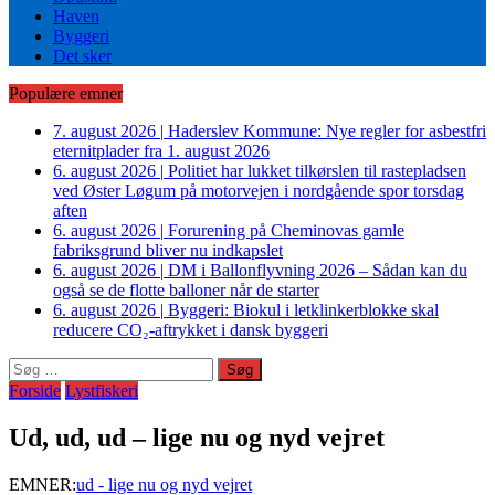
Haven
Byggeri
Det sker
Populære emner
7. august 2026
|
Haderslev Kommune: Nye regler for asbestfri
eternitplader fra 1. august 2026
6. august 2026
|
Politiet har lukket tilkørslen til rastepladsen
ved Øster Løgum på motorvejen i nordgående spor torsdag
aften
6. august 2026
|
Forurening på Cheminovas gamle
fabriksgrund bliver nu indkapslet
6. august 2026
|
DM i Ballonflyvning 2026 – Sådan kan du
også se de flotte balloner når de starter
6. august 2026
|
Byggeri: Biokul i letklinkerblokke skal
reducere CO₂-aftrykket i dansk byggeri
Søg
efter:
Forside
Lystfiskeri
Ud, ud, ud – lige nu og nyd vejret
EMNER:
ud - lige nu og nyd vejret