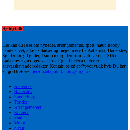
Sydnyt.dk
Her kan du læse om nyheder, arrangementer, sport, natur, hobby,
handelslivet, arbejdspladser og meget mere fra Aabenraa, Haderslev,
Sønderborg, Tønder, Danmark og den store vide verden. Siden
opdateres og redigeres af Erik Egvad Petersen, der er
ansvarshavende redaktør. Kontakt os på ep@sydnyt.dk hvis Du har
en god historie.
persondatapolitik-hos-sydnyt-dk
Aabenraa
Haderslev
Sønderborg
Tønder
Arrangementer
Erhverv
Mad
Motor
Natur