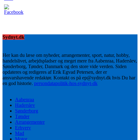
Sydnyt.dk
Her kan du læse om nyheder, arrangementer, sport, natur, hobby,
handelslivet, arbejdspladser og meget mere fra Aabenraa, Haderslev,
Sønderborg, Tønder, Danmark og den store vide verden. Siden
opdateres og redigeres af Erik Egvad Petersen, der er
ansvarshavende redaktør. Kontakt os på ep@sydnyt.dk hvis Du har
en god historie.
persondatapolitik-hos-sydnyt-dk
Aabenraa
Haderslev
Sønderborg
Tønder
Arrangementer
Erhverv
Mad
Motor