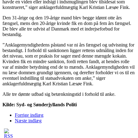
havde en viden eller indsigt i indsmuglingen blev tilsidesat som
konstrueret,” siger anklagerfuldmægtig Karl Kristian Læsøe Fink.
Den 31-årige og den 19-årige mand blev begge idømt otte års
fængsel, mens den 20-årige kvinde fik en dom på fem års fængsel.
De blev alle tre udvist af Danmark med et indrejseforbud for
bestandig.
”Anklagemyndighedens påstand var ni års fængsel og udvisning for
bestandigt. I forhold til sanktionen ligger rettens udmåling inden for
det niveau, som er praksis for sager med denne mængde kokain.
Kvinden fik en mindre sanktion, fordi retten fandt, at hendes rolle
var af mindre betydning end de to mænds. Anklagemyndigheden vil
nu læse dommen grundigt igennem, og derefter forholder vi os til en
eventuel indstilling til statsadvokaten om anke,” siger
anklagerfuldmægtig Karl Kristian Læsøe Fink.
Alle tre dømte udbad sig betænkningstid i forhold til anke.
Kilde: Syd- og Sønderjyllands Politi
Forrige indlæg
Næste indlæg