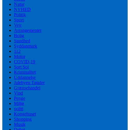
Natur
NYHED
Politik
Sport
Vejr
Arrangementer
Bolig
Sundhed
Syddanmark
112
Motor
COVID-19
Sort Sol
Kriminalitet
Uddannelse
Julebyen Tønder
Grænsehandel
Vind
Penge
Miljø
politi
Kongehuset
Shopping
Musik
Debat