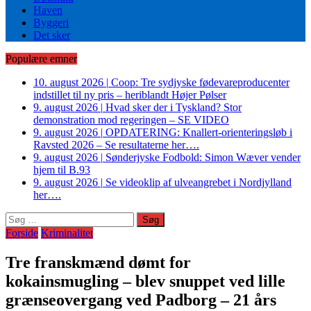
Haven
Byggeri
Det sker
Populære emner
10. august 2026
|
Coop: Tre sydjyske fødevareproducenter
indstillet til ny pris – heriblandt Højer Pølser
9. august 2026
|
Hvad sker der i Tyskland? Stor
demonstration mod regeringen – SE VIDEO
9. august 2026
|
OPDATERING: Knallert-orienteringsløb i
Ravsted 2026 – Se resultaterne her….
9. august 2026
|
Sønderjyske Fodbold: Simon Wæver vender
hjem til B.93
9. august 2026
|
Se videoklip af ulveangrebet i Nordjylland
her….
Søg
efter:
Forside
Kriminalitet
Tre franskmænd dømt for
kokainsmugling – blev snuppet ved lille
grænseovergang ved Padborg – 21 års