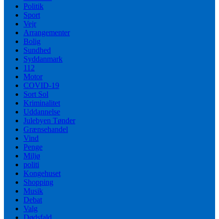
Politik
Sport
Vejr
Arrangementer
Bolig
Sundhed
Syddanmark
112
Motor
COVID-19
Sort Sol
Kriminalitet
Uddannelse
Julebyen Tønder
Grænsehandel
Vind
Penge
Miljø
politi
Kongehuset
Shopping
Musik
Debat
Valg
Dødsfald