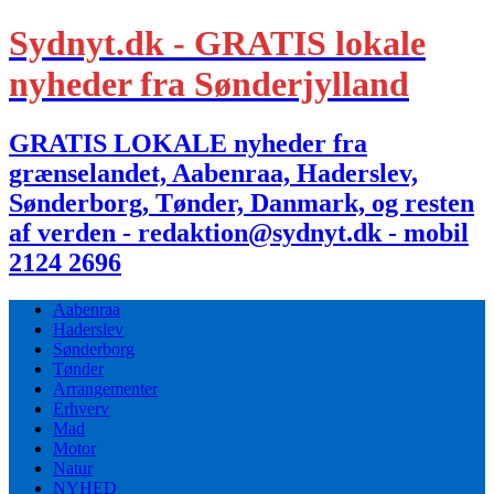
Sydnyt.dk - GRATIS lokale
nyheder fra Sønderjylland
GRATIS LOKALE nyheder fra
grænselandet, Aabenraa, Haderslev,
Sønderborg, Tønder, Danmark, og resten
af verden - redaktion@sydnyt.dk - mobil
2124 2696
Aabenraa
Haderslev
Sønderborg
Tønder
Arrangementer
Erhverv
Mad
Motor
Natur
NYHED