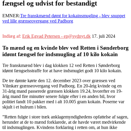
fængsel og udvist for bestandigt
EMNER:
Tre franskmænd dømt for kokainsmugling - blev snuppet
ved lille grænseovergang ved Padborg
Indlæg af:
Erik Egvad Petersen - ep@sydnyt.dk
17. juli 2024
To mænd og en kvinde blev ved Retten i Sønderborg
idømt fængsel for indsmugling af 10 kilo kokain ​
Tre franskmænd blev i dag klokken 12 ved Retten i Sønderborg
idømt fængselsstraffe for at have indsmuglet godt 10 kilo kokain.
De tre dømte kørte den 12. december 2023 over grænsen ved
Vilmkær grænseovergang ved Padborg. En 20-årig kvinde og en
31-årig mand passerede grænsen klokken 19.24, hvorefter en 19-
årig mand fire minutter senere fulgte efter i en anden bil, hvor
politiet fandt 10 pakker med i alt 10.005 gram kokain. Poserne var
skjult i et hulrum i bilen.
”Retten fulgte i store træk anklagemyndighedens opfattelse af sagen,
herunder at de to mænd forklarede, at de havde været medvirkende
til indsmuglingen. Kvindens forklaring i retten om, at hun ikke