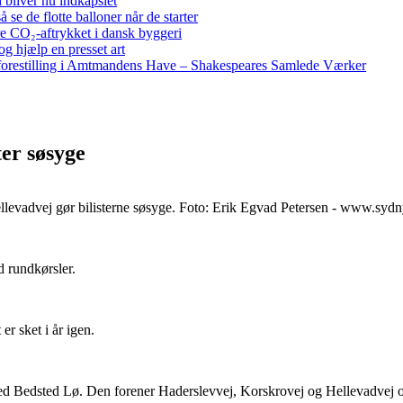
bliver nu indkapslet
e de flotte balloner når de starter
re CO₂-aftrykket i dansk byggeri
g hjælp en presset art
restilling i Amtmandens Have – Shakespeares Samlede Værker
ter søsyge
levadvej gør bilisterne søsyge. Foto: Erik Egvad Petersen - www.sydn
d rundkørsler.
r sket i år igen.
d Bedsted Lø. Den forener Haderslevvej, Korskrovej og Hellevadvej og