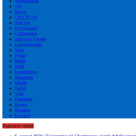
Syddanmark
112
Motor
COVID-19
Sort Sol
Kriminalitet
Uddannelse
Julebyen Tønder
Grænsehandel
Vind
Penge
Miljø
politi
Kongehuset
Shopping
Musik
Debat
Valg
Dødsfald
Haven
Byggeri
Det sker
Populære emner