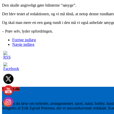
Den skulle angiveligt gøre bilisterne “søsyge”.
Det blev testet af redaktionen, og vi må tilstå, at netop denne rundkørs
Og skal man mere en een gang rundt i den må vi også anbefale søsyget
– Prøv selv, lyder opfordringen.
Forrige indlæg
Næste indlæg
Sydnyt.dk
Her kan du læse om nyheder, arrangementer, sport, natur, hobby, han
redigeres af Erik Egvad Petersen, der er ansvarshavende redaktør. K