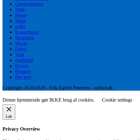
Grænsehandel
Vind
Penge
Miljø
politi
Kongehuset
Shopping
Musik
Debat
Valg
Dødsfald
Haven
Byggeri
Det sker
Copyright 2020/2028 - Erik Egvad Petersen - sydnyt.dk
Denne hjemmeside gør IKKE brug af cookies.
Cookie settings
Luk
Privacy Overview