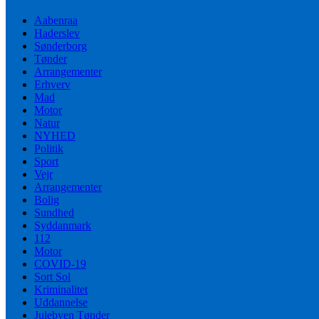
Aabenraa
Haderslev
Sønderborg
Tønder
Arrangementer
Erhverv
Mad
Motor
Natur
NYHED
Politik
Sport
Vejr
Arrangementer
Bolig
Sundhed
Syddanmark
112
Motor
COVID-19
Sort Sol
Kriminalitet
Uddannelse
Julebyen Tønder