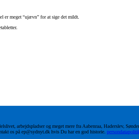
el er meget “ujævn” for at sige det mildt.
abletter.
delslivet, arbejdspladser og meget mere fra Aabenraa, Haderslev, Sønd
ontakt os på ep@sydnyt.dk hvis Du har en god historie.
persondatapolit