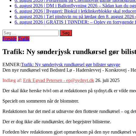
6. august 2026
|
Forurening på Cheminovas gamle fabriksgrund 
6. august 2026
|
DM i Ballonflyvning 2026 – Sådan kan du også s
6. august 2026
|
Byggeri: Biokul i letklinkerblokke skal reduce
6. august 2026
|
Tæl pindsvin nu på lørdag den 8. august 2026 o
6. august 2026
|
GRATIS I TØNDER: – Oplev en forrygende fo
Søg
efter:
Forside
Trafik
Trafik: Ny sønderjysk rundkørsel gør bilis
EMNER:
Trafik: Ny sønderjysk rundkørsel gør bilister søsyge
Den nye rundkørsel ved Bedsted Lø - Haderslevvej - Korskrovej - Hel
Indlæg af:
Erik Egvad Petersen - ep@sydnyt.dk
26. juli 2025
Der skal ikke herske tvivl om at redaktionen på sydnyt.dk er vilde me
Specielt om sommeren når de blomstrer.
Redaktionen har det med at udnævne den flotteste rundkørsel – og det e
Der er dog ikke alle rundkørsler, der begejstrer bilisterne.
Forleden blev redaktionen gjort opmærksom på den nye rundkørsel ve