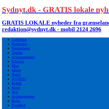
Sydnyt.dk - GRATIS lokale nyh
GRATIS LOKALE nyheder fra grænselandet,
redaktion@sydnyt.dk - mobil 2124 2696
Aabenraa
Haderslev
Sønderborg
Tønder
Arrangementer
Erhverv
Mad
Motor
Natur
NYHED
Politik
Sport
Vejr
Arrangementer
Bolig
Sundhed