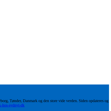
erborg, Tønder, Danmark og den store vide verden. Siden opdateres og
ik-hos-sydnyt-dk