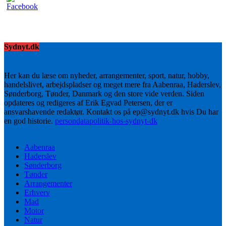
Sydnyt.dk
Her kan du læse om nyheder, arrangementer, sport, natur, hobby,
handelslivet, arbejdspladser og meget mere fra Aabenraa, Haderslev,
Sønderborg, Tønder, Danmark og den store vide verden. Siden
opdateres og redigeres af Erik Egvad Petersen, der er
ansvarshavende redaktør. Kontakt os på ep@sydnyt.dk hvis Du har
en god historie.
persondatapolitik-hos-sydnyt-dk
Aabenraa
Haderslev
Sønderborg
Tønder
Arrangementer
Erhverv
Mad
Motor
Natur