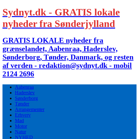
Sydnyt.dk - GRATIS lokale
nyheder fra Sønderjylland
GRATIS LOKALE nyheder fra
grænselandet, Aabenraa, Haderslev,
Sønderborg, Tønder, Danmark, og resten
af verden - redaktion@sydnyt.dk - mobil
2124 2696
Aabenraa
Haderslev
Sønderborg
Tønder
Arrangementer
Erhverv
Mad
Motor
Natur
NYHED