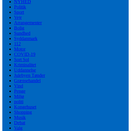
NYHED
Politik
Sport
Vejr
Arrangementer
Bolig
Sundhed
Syddanmark
112
Motor
COVID-19
Sort Sol
Kriminalitet
Uddannelse
Julebyen Tønder
Grænsehandel
Vind
Penge
Miljø
politi
Kongehuset
Shopping
Musik
Debat
Valg