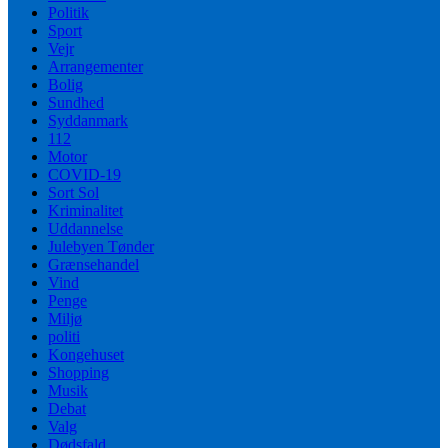
Politik
Sport
Vejr
Arrangementer
Bolig
Sundhed
Syddanmark
112
Motor
COVID-19
Sort Sol
Kriminalitet
Uddannelse
Julebyen Tønder
Grænsehandel
Vind
Penge
Miljø
politi
Kongehuset
Shopping
Musik
Debat
Valg
Dødsfald