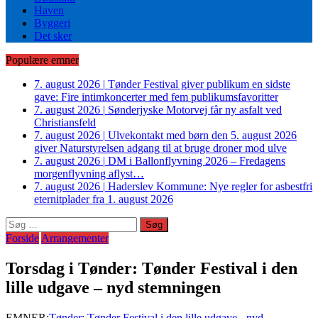
Haven
Byggeri
Det sker
Populære emner
7. august 2026
|
Tønder Festival giver publikum en sidste
gave: Fire intimkoncerter med fem publikumsfavoritter
7. august 2026
|
Sønderjyske Motorvej får ny asfalt ved
Christiansfeld
7. august 2026
|
Ulvekontakt med børn den 5. august 2026
giver Naturstyrelsen adgang til at bruge droner mod ulve
7. august 2026
|
DM i Ballonflyvning 2026 – Fredagens
morgenflyvning aflyst…
7. august 2026
|
Haderslev Kommune: Nye regler for asbestfri
eternitplader fra 1. august 2026
Søg
efter:
Forside
Arrangementer
Torsdag i Tønder: Tønder Festival i den
lille udgave – nyd stemningen
EMNER:
Tønder: Tønder Festival i den lille udgave - nyd