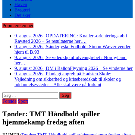
Haven
Byggeri
Det sker
Populære emner
9. august 2026
|
OPDATERING: Knallert-orienteringsløb i
Ravsted 2026 – Se resultaterne her….
9. august 2026
|
Sønderjyske Fodbold: Simon Wæver vender
hjem til B.93
9. august 2026
|
Se videoklip af ulveangrebet i Nordjylland
her….
9. august 2026
|
DM i BallonFlyvning 2026 – Se vinderne her
9. august 2026
|
Planlagt angreb på Hadsten Skole:
Vejledning om sikkerhed og kriseberedskab til skoler og
uddannelsessteder – Alle skal være på forkant
Søg
efter:
Forside
Sport
Tønder: TMT Håndbold spiller
hjemmekamp fredag aften
EMNER:
Tønder: TMT Håndbold spiller hjemmekamp fredag aften