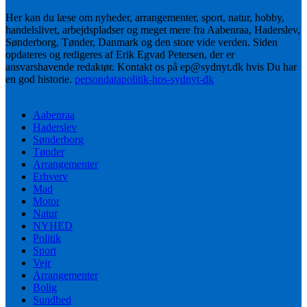
Her kan du læse om nyheder, arrangementer, sport, natur, hobby,
handelslivet, arbejdspladser og meget mere fra Aabenraa, Haderslev,
Sønderborg, Tønder, Danmark og den store vide verden. Siden
opdateres og redigeres af Erik Egvad Petersen, der er
ansvarshavende redaktør. Kontakt os på ep@sydnyt.dk hvis Du har
en god historie.
persondatapolitik-hos-sydnyt-dk
Aabenraa
Haderslev
Sønderborg
Tønder
Arrangementer
Erhverv
Mad
Motor
Natur
NYHED
Politik
Sport
Vejr
Arrangementer
Bolig
Sundhed