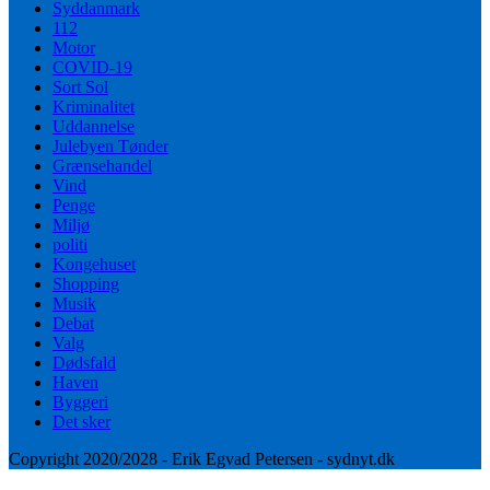
Syddanmark
112
Motor
COVID-19
Sort Sol
Kriminalitet
Uddannelse
Julebyen Tønder
Grænsehandel
Vind
Penge
Miljø
politi
Kongehuset
Shopping
Musik
Debat
Valg
Dødsfald
Haven
Byggeri
Det sker
Copyright 2020/2028 - Erik Egvad Petersen - sydnyt.dk