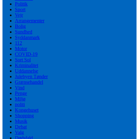
Politik
Sport
Vejr
Arrangementer
Bolig
Sundhed
Syddanmark
112
Motor
COVID-19
Sort Sol
Kriminalitet
Uddannelse
Julebyen Tønder
Grænsehandel
Vind
Penge
Miljø
politi
Kongehuset
Shopping
Musik
Debat
Valg
Dødsfald