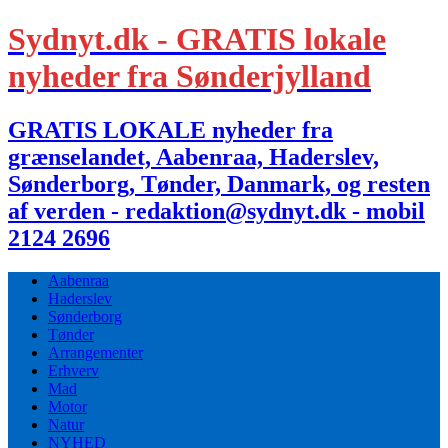
Sydnyt.dk - GRATIS lokale
nyheder fra Sønderjylland
GRATIS LOKALE nyheder fra
grænselandet, Aabenraa, Haderslev,
Sønderborg, Tønder, Danmark, og resten
af verden - redaktion@sydnyt.dk - mobil
2124 2696
Aabenraa
Haderslev
Sønderborg
Tønder
Arrangementer
Erhverv
Mad
Motor
Natur
NYHED