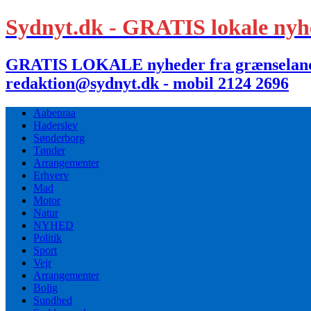
Sydnyt.dk - GRATIS lokale nyh
GRATIS LOKALE nyheder fra grænselandet,
redaktion@sydnyt.dk - mobil 2124 2696
Aabenraa
Haderslev
Sønderborg
Tønder
Arrangementer
Erhverv
Mad
Motor
Natur
NYHED
Politik
Sport
Vejr
Arrangementer
Bolig
Sundhed