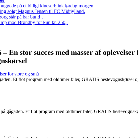
per
ggede på et billigt kineserblink lørdag morgen
ng solgt Magnus Jensen til FC Midtjylland.
erborg står på bar bund…
amp mod Brøndby for kun kr. 250,-
n stor succes med masser af oplevelser fo
nskørsel
ser for store og små
aden. Et flot program med oldtimer-biler, GRATIS hestevognskørsel o
 på gågaden. Et flot program med oldtimer-biler, GRATIS hestevognsk