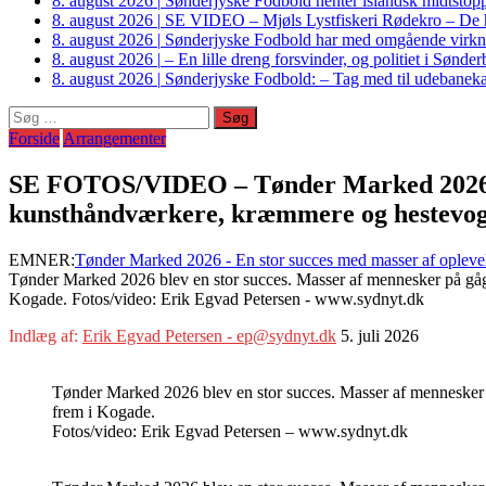
8. august 2026
|
Sønderjyske Fodbold henter islandsk midtstop
8. august 2026
|
SE VIDEO – Mjøls Lystfiskeri Rødekro – De hu
8. august 2026
|
Sønderjyske Fodbold har med omgående virkni
8. august 2026
|
– En lille dreng forsvinder, og politiet i Sønd
8. august 2026
|
Sønderjyske Fodbold: – Tag med til udebanek
Søg
efter:
Forside
Arrangementer
SE FOTOS/VIDEO – Tønder Marked 2026 – E
kunsthåndværkere, kræmmere og hestevog
EMNER:
Tønder Marked 2026 - En stor succes med masser af oplevel
Tønder Marked 2026 blev en stor succes. Masser af mennesker på gåg
Kogade. Fotos/video: Erik Egvad Petersen - www.sydnyt.dk
Indlæg af:
Erik Egvad Petersen - ep@sydnyt.dk
5. juli 2026
Tønder Marked 2026 blev en stor succes. Masser af mennesker
frem i Kogade.
Fotos/video: Erik Egvad Petersen – www.sydnyt.dk