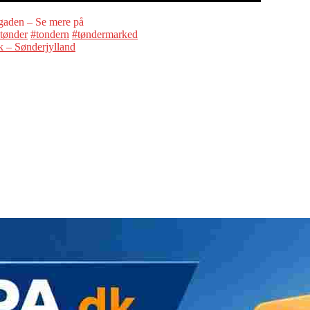
gaden – Se mere på
tønder
#tondern
#tøndermarked
k – Sønderjylland