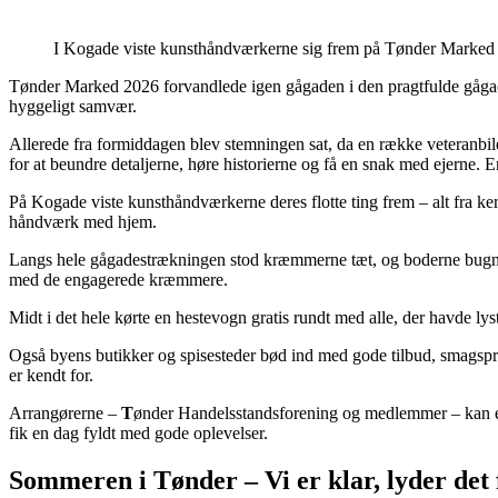
I Kogade viste kunsthåndværkerne sig frem på Tønder Marked 
Tønder Marked 2026 forvandlede igen gågaden i den pragtfulde gågade 
hyggeligt samvær.
Allerede fra formiddagen blev stemningen sat, da en række veteranbiler 
for at beundre detaljerne, høre historierne og få en snak med ejerne. En
På Kogade viste kunst­håndværkerne deres flotte ting frem – alt fra ke
håndværk med hjem.
Langs hele gågadestrækningen stod kræmmerne tæt, og boderne bugnede 
med de engagerede kræmmere.
Midt i det hele kørte en hestevogn gratis rundt med alle, der havde ly
Også byens butikker og spisesteder bød ind med gode tilbud, smagspr
er kendt for.
Arrangørerne –
T
ønder Handelsstandsforening og medlemmer – kan en
fik en dag fyldt med gode oplevelser.
Sommeren i Tønder – Vi er klar, lyder det 