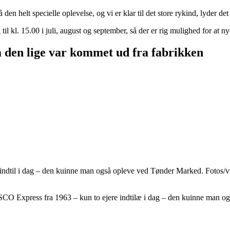
at få den helt specielle oplevelse, og vi er klar til det store rykind, lyde
il kl. 15.00 i juli, august og september, så der er rig mulighed for at 
 den lige var kommet ud fra fabrikken
re indtil i dag – den kuinne man også opleve ved Tønder Marked. Fotos
n SCO Express fra 1963 – kun to ejere indtilæ i dag – den kuinne man 