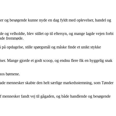
ster og besøgende kunne nyde en dag fyldt med oplevelser, handel og
 og velholdte, blev stillet op til eftersyn, og mange lagde vejen forbi
ende fremmøde.
å på opdagelse, stille spørgsmål og måske finde et unikt stykke
ser. Mange gjorde et godt scoop, og endnu flere fik en hyggelig snak
 hos børnene.
glade mennesker skabte den helt særlige markedsstemning, som Tønder
f mennesker fandt vej til gågaden, og både handlende og besøgende