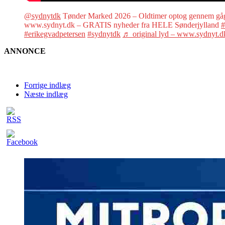
@sydnytdk
Tønder Marked 2026 – Oldtimer optog gennem gå
www.sydnyt.dk – GRATIS nyheder fra HELE Sønderjylland
#
#erikegvadpetersen
#sydnytdk
♬ original lyd – www.sydnyt.d
ANNONCE
Forrige indlæg
Næste indlæg