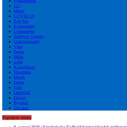
Syddanmark
112
Motor
COVID-19
Sort Sol
Kriminalitet
Uddannelse
Julebyen Tønder
Grænsehandel
Vind
Penge
Miljø
politi
Kongehuset
Shopping
Musik
Debat
Valg
Dødsfald
Haven
Byggeri
Det sker
Populære emner