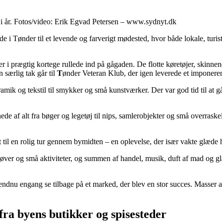
i år. Fotos/video: Erik Egvad Petersen – www.sydnyt.dk
i Tønder til et levende og farverigt mødested, hvor både lokale, turi
i prægtig kortege rullede ind på gågaden. De flotte køretøjer, skinnende
 særlig tak går til
T
ønder Veteran Klub, der igen leverede et imponer
ramik og tekstil til smykker og små kunstværker. Der var god tid til at g
af alt fra bøger og legetøj til nips, samlerobjekter og små overraskel
st til en rolig tur gennem bymidten – en oplevelse, der især vakte glæde
øver og små aktiviteter, og summen af handel, musik, duft af mad og 
dnu engang se tilbage på et marked, der blev en stor succes. Masser a
fra byens butikker og spisesteder