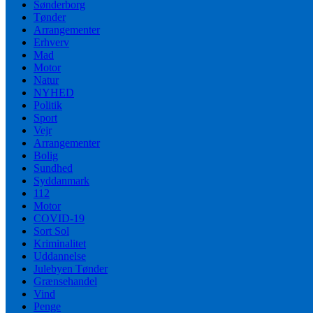
Sønderborg
Tønder
Arrangementer
Erhverv
Mad
Motor
Natur
NYHED
Politik
Sport
Vejr
Arrangementer
Bolig
Sundhed
Syddanmark
112
Motor
COVID-19
Sort Sol
Kriminalitet
Uddannelse
Julebyen Tønder
Grænsehandel
Vind
Penge