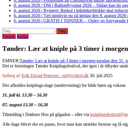
6. august 2026
|
Forurening på Cheminovas gamle fabriksgrund 
6. august 2026
|
DM i Ballonflyvning 2026 – Sådan kan du også s
6. august 2026
|
Byggeri: Biokul i letklinkerblokke skal reduce
6. august 2026
|
Tæl pindsvin nu på lørdag den 8. august 2026 o
6. august 2026
|
GRATIS I TØNDER: – Oplev en forrygende fo
Søg
efter:
Forside
Kultur
Tønder: Lær at kniple på 3 timer i morgen 
EMNER:
Tønder: Lær at kniple på 3 timer i morgen torsdag den 31. j
Det er foreningen Tønder Kniplingsfestival, der igen i år tilbyder un
Indlæg af:
Erik Egvad Petersen - ep@sydnyt.dk
30. juli 2025
Der afholdes kniplings-dage (undervisning) for både børn og voksne
31. juli kl. 13.30 – 16.30
07. august 13.30 – 16.30
Tilmelding i Drøhses Hus på gågaden – eller via
kniplingsfestival@g
Alle dage bliver der en pause, hvor man kan strække benene og få sig 