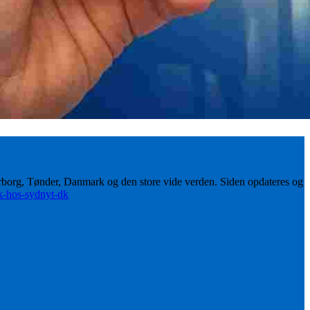
erborg, Tønder, Danmark og den store vide verden. Siden opdateres og
ik-hos-sydnyt-dk