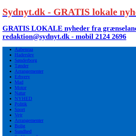
Sydnyt.dk - GRATIS lokale nyh
GRATIS LOKALE nyheder fra grænselandet,
redaktion@sydnyt.dk - mobil 2124 2696
Aabenraa
Haderslev
Sønderborg
Tønder
Arrangementer
Erhverv
Mad
Motor
Natur
NYHED
Politik
Sport
Vejr
Arrangementer
Bolig
Sundhed