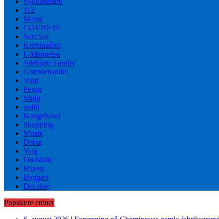
Syddanmark
112
Motor
COVID-19
Sort Sol
Kriminalitet
Uddannelse
Julebyen Tønder
Grænsehandel
Vind
Penge
Miljø
politi
Kongehuset
Shopping
Musik
Debat
Valg
Dødsfald
Haven
Byggeri
Det sker
Populære emner