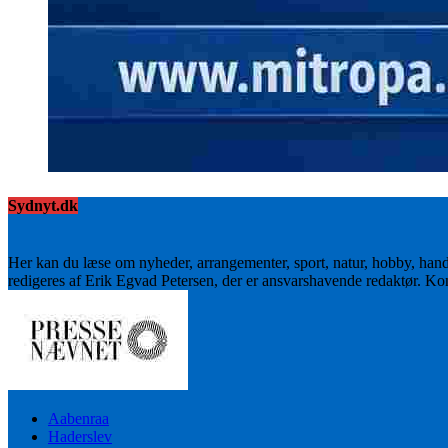
Sydnyt.dk
Her kan du læse om nyheder, arrangementer, sport, natur, hobby, han
redigeres af Erik Egvad Petersen, der er ansvarshavende redaktør. K
Aabenraa
Haderslev