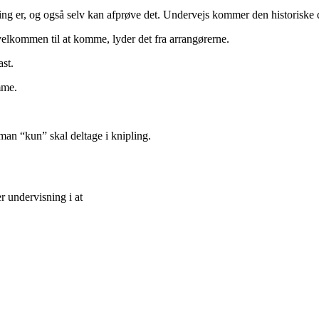
ing er, og også selv kan afprøve det. Undervejs kommer den historiske 
 velkommen til at komme, lyder det fra arrangørerne.
st.
mme.
 man “kun” skal deltage i knipling.
r undervisning i at