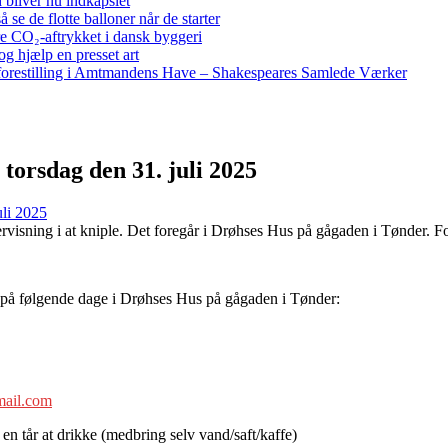
bliver nu indkapslet
e de flotte balloner når de starter
re CO₂-aftrykket i dansk byggeri
g hjælp en presset art
restilling i Amtmandens Have – Shakespeares Samlede Værker
torsdag den 31. juli 2025
uli 2025
dervisning i at kniple. Det foregår i Drøhses Hus på gågaden i Tønder.
 på følgende dage i Drøhses Hus på gågaden i Tønder:
mail.com
en tår at drikke (medbring selv vand/saft/kaffe)