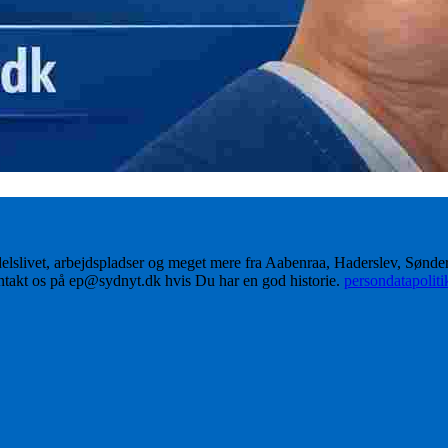
delslivet, arbejdspladser og meget mere fra Aabenraa, Haderslev, Sønd
ontakt os på ep@sydnyt.dk hvis Du har en god historie.
persondatapolit